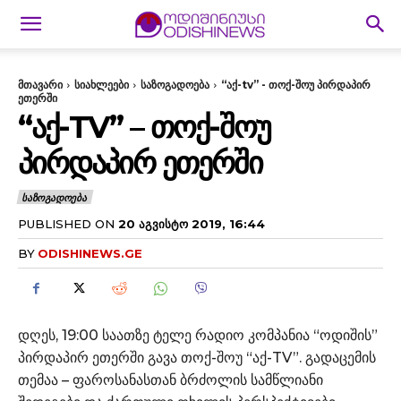
მთავარი
სიახლეები
საზოგადოება
“აქ-tv” - თოქ-შოუ პირდაპირ
ეთერში
“ᲐᲥ-TV” – ᲗᲝᲥ-ᲨᲝᲣ
ᲞᲘᲠᲓᲐᲞᲘᲠ ᲔᲗᲔᲠᲨᲘ
ᲡᲐᲖᲝᲒᲐᲓᲝᲔᲑᲐ
PUBLISHED ON
20 ᲐᲒᲕᲘᲡᲢᲝ 2019, 16:44
BY
ODISHINEWS.GE
დღეს, 19:00 საათზე ტელე რადიო კომპანია “ოდიშის”
პირდაპირ ეთერში გავა თოქ-შოუ “აქ-TV”. გადაცემის
თემაა – ფაროსანასთან ბრძოლის სამწლიანი