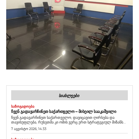
ᲡᲘᲐᲮᲚᲔᲔᲑᲘ
ᲡᲐᲖᲝᲒᲐᲓᲝᲔᲑᲐ
ᲩᲕᲔᲜ ᲒᲐᲓᲐᲕᲐᲠᲩᲘᲜᲔᲗ ᲡᲐᲥᲐᲠᲗᲕᲔᲚᲝ – ᲛᲘᲮᲔᲘᲚ ᲡᲐᲐᲙᲐᲨᲕᲘᲚᲘ
ჩვენ გადავარჩინეთ საქართველო, დავიცავით ღირსება და
თავისუფლება, რუსეთმა კი ომის ვერც ერთ სტრატეგიულ მიზანს...
7 აგვისტო 2026, 14:33