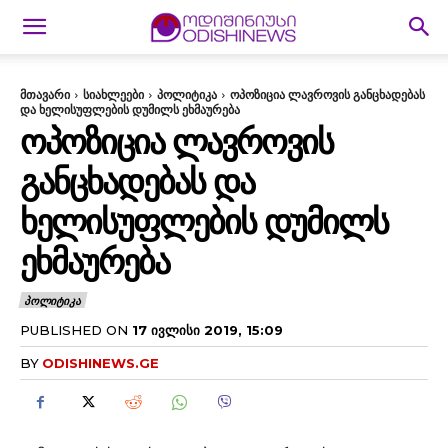
მთავარი
სიახლეები
პოლიტიკა
ოპოზიცია ლავროვის განცხადებას
და ხელისუფლების დუმილს ეხმაურება
ᲝᲞᲝᲖᲘᲪᲘᲐ ᲚᲐᲕᲠᲝᲕᲘᲡ
ᲒᲐᲜᲪᲮᲐᲓᲔᲑᲐᲡ ᲓᲐ
ᲮᲔᲚᲘᲡᲣᲤᲚᲔᲑᲘᲡ ᲓᲣᲛᲘᲚᲡ
ᲔᲮᲛᲐᲣᲠᲔᲑᲐ
ᲞᲝᲚᲘᲢᲘᲙᲐ
PUBLISHED ON
17 ᲘᲕᲚᲘᲡᲘ 2019, 15:09
BY
ODISHINEWS.GE