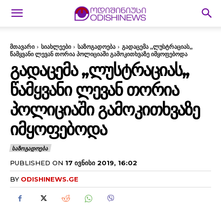
მთავარი
სიახლეები
საზოგადოება
გადაცემა ,,ლუსტრაციას,,
წამყვანი ლევან თორია პოლიციაში გამოკითხვაზე იმყოფებოდა
ᲒᲐᲓᲐᲪᲔᲛᲐ ,,ᲚᲣᲡᲢᲠᲐᲪᲘᲐᲡ,,
ᲬᲐᲛᲧᲕᲐᲜᲘ ᲚᲔᲕᲐᲜ ᲗᲝᲠᲘᲐ
ᲞᲝᲚᲘᲪᲘᲐᲨᲘ ᲒᲐᲛᲝᲙᲘᲗᲮᲕᲐᲖᲔ
ᲘᲛᲧᲝᲤᲔᲑᲝᲓᲐ
ᲡᲐᲖᲝᲒᲐᲓᲝᲔᲑᲐ
PUBLISHED ON
17 ᲘᲕᲜᲘᲡᲘ 2019, 16:02
BY
ODISHINEWS.GE