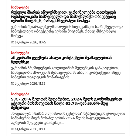
ᲡᲘᲐᲮᲚᲔᲔᲑᲘ
ᲠᲣᲡᲣᲚᲘ ᲛᲮᲐᲠᲘᲡ ᲘᲜᲤᲝᲠᲛᲐᲪᲘᲘᲗ, ᲣᲙᲠᲐᲘᲜᲔᲚᲔᲑᲛᲐ ᲗᲐᲗᲠᲔᲗᲘᲡ
ᲠᲔᲡᲞᲣᲑᲚᲘᲙᲐᲨᲘ ᲡᲐᲛᲠᲔᲬᲕᲔᲚᲝ ᲓᲐ ᲡᲐᲛᲝᲥᲐᲚᲐᲥᲝ ᲝᲑᲘᲔᲥᲢᲔᲑᲖᲔ
ᲘᲔᲠᲘᲨᲘ ᲛᲘᲘᲢᲐᲜᲔᲡ, ᲠᲐᲡᲐᲪ ᲛᲡᲮᲕᲔᲠᲞᲚᲘ ᲛᲝᲰᲧᲕᲐ
უკრაინის შეიარაღებულმა ძალებმა ნიჟნეკამსკში სამრეწველო და
სამოქალაქო ობიექტებზე იერიში მიიტანეს, რასაც მსხვერპლი
მოჰყვა, -...
10 აგვისტო 2026, 11:45
ᲡᲘᲐᲮᲚᲔᲔᲑᲘ
ᲐᲛ ᲙᲕᲘᲠᲐᲨᲘ ᲒᲕᲔᲥᲜᲔᲑᲐ ᲐᲮᲐᲚᲘ ᲙᲝᲜᲢᲐᲥᲢᲔᲑᲘ ᲨᲣᲐᲛᲐᲕᲚᲔᲑᲗᲐᲜ –
ᲖᲔᲚᲔᲜᲡᲙᲘ
უკრაინის პრეზიდენტის ვოლოდიმირ ზელენსკის განცხადებით,
სამშვიდობო პროცესის შუამავლებთან ახალი კონტაქტები, ასევე
საჰაერო თავდაცვის მომარაგების...
10 აგვისტო 2026, 11:23
ᲡᲘᲐᲮᲚᲔᲔᲑᲘ
SJC- 2014 ᲬᲔᲚᲗᲐᲜ ᲨᲔᲓᲐᲠᲔᲑᲘᲗ, 2024 ᲬᲔᲚᲡ ᲔᲙᲝᲜᲝᲛᲘᲙᲣᲠᲐᲓ
ᲐᲥᲢᲘᲣᲠᲘ ᲛᲝᲡᲐᲮᲚᲔᲝᲑᲘᲡ ᲬᲘᲚᲘ 63.7%-ᲓᲐᲜ 55.6%-ᲛᲓᲔ
ᲨᲔᲛᲪᲘᲠᲓᲐ
„სოციალური სამართლიანობის ცენტრმა“ სტატისტიკის ეროვნული
სამსახურის მიერ მოსახლეობის 2024 წლის საყოველთაო
აღწერის შედეგები დაამუშავა...
10 აგვისტო 2026, 11:19