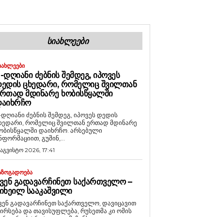
ᲡᲘᲐᲮᲚᲔᲔᲑᲘ
ᲘᲐᲮᲚᲔᲔᲑᲘ
-ᲓᲦᲘᲐᲜᲘ ᲫᲔᲑᲜᲘᲡ ᲨᲔᲛᲓᲔᲒ, ᲘᲞᲝᲕᲔᲡ
ᲔᲓᲘᲡ ᲪᲮᲔᲓᲐᲠᲘ, ᲠᲝᲛᲔᲚᲘᲪ ᲨᲕᲘᲚᲗᲐᲜ
ᲠᲗᲐᲓ ᲛᲓᲘᲜᲐᲠᲔ ᲮᲝᲑᲘᲡᲬᲧᲐᲚᲨᲘ
ᲓᲐᲘᲮᲠᲩᲝ
-დღიანი ძებნის შემდეგ, იპოვეს დედის
ხედარი, რომელიც შვილთან ერთად მდინარე
ობისწყალში დაიხრჩო. არსებული
ნფორმაციით, გუშინ,...
 აგვისტო 2026, 17:41
ᲐᲖᲝᲒᲐᲓᲝᲔᲑᲐ
ᲕᲔᲜ ᲒᲐᲓᲐᲕᲐᲠᲩᲘᲜᲔᲗ ᲡᲐᲥᲐᲠᲗᲕᲔᲚᲝ –
ᲘᲮᲔᲘᲚ ᲡᲐᲐᲙᲐᲨᲕᲘᲚᲘ
ვენ გადავარჩინეთ საქართველო, დავიცავით
ირსება და თავისუფლება, რუსეთმა კი ომის