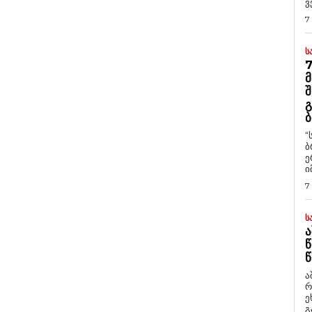
ვ
7
Ს
7
Მ
Შ
Გ
Ბ
“
ბ
ე
ი
7
Ს
Ა
Წ
Წ
ა
რ
ეხმაუ
გ