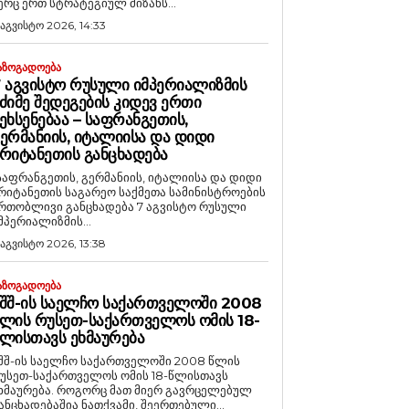
ერც ერთ სტრატეგიულ მიზანს...
 აგვისტო 2026, 14:33
ᲐᲖᲝᲒᲐᲓᲝᲔᲑᲐ
 ᲐᲒᲕᲘᲡᲢᲝ ᲠᲣᲡᲣᲚᲘ ᲘᲛᲞᲔᲠᲘᲐᲚᲘᲖᲛᲘᲡ
ᲫᲘᲛᲔ ᲨᲔᲓᲔᲒᲔᲑᲘᲡ ᲙᲘᲓᲔᲕ ᲔᲠᲗᲘ
ᲔᲮᲡᲔᲜᲔᲑᲐᲐ – ᲡᲐᲤᲠᲐᲜᲒᲔᲗᲘᲡ,
ᲔᲠᲛᲐᲜᲘᲘᲡ, ᲘᲢᲐᲚᲘᲘᲡᲐ ᲓᲐ ᲓᲘᲓᲘ
ᲠᲘᲢᲐᲜᲔᲗᲘᲡ ᲒᲐᲜᲪᲮᲐᲓᲔᲑᲐ
საფრანგეთის, გერმანიის, იტალიისა და დიდი
რიტანეთის საგარეო საქმეთა სამინისტროების
რთობლივი განცხადება 7 აგვისტო რუსული
მპერიალიზმის...
 აგვისტო 2026, 13:38
ᲐᲖᲝᲒᲐᲓᲝᲔᲑᲐ
ᲨᲨ-ᲘᲡ ᲡᲐᲔᲚᲩᲝ ᲡᲐᲥᲐᲠᲗᲕᲔᲚᲝᲨᲘ 2008
ᲚᲘᲡ ᲠᲣᲡᲔᲗ-ᲡᲐᲥᲐᲠᲗᲕᲔᲚᲝᲡ ᲝᲛᲘᲡ 18-
ᲚᲘᲡᲗᲐᲕᲡ ᲔᲮᲛᲐᲣᲠᲔᲑᲐ
შშ-ის საელჩო საქართველოში 2008 წლის
უსეთ-საქართველოს ომის 18-წლისთავს
რება. როგორც მათ მიერ გავრცელებულ
ანცხადებაშია ნათქვამი, შეერთებული...