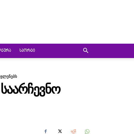
ᲚᲢᲣᲠᲐ
ᲡᲞᲝᲠᲢᲘ
ოვლენებს
 ᲡᲐᲐᲠᲩᲔᲕᲜᲝ