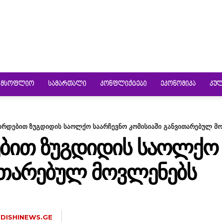
ᲛᲡᲝᲤᲚᲘᲝ
ᲡᲐᲛᲐᲠᲗᲐᲚᲘ
ᲙᲝᲜᲤᲚᲘᲥᲢᲔᲑᲘ
ᲔᲙᲝᲜᲝᲛᲘᲙᲐ
ᲙᲣ
ვირდებით ზუგდიდის საოლქო საარჩევნო კომისიაში განვითარებულ მ
ᲔᲑᲘᲗ ᲖᲣᲒᲓᲘᲓᲘᲡ ᲡᲐᲝᲚᲥᲝ
ᲘᲗᲐᲠᲔᲑᲣᲚ ᲛᲝᲕᲚᲔᲜᲔᲑᲡ
DISHINEWS.GE