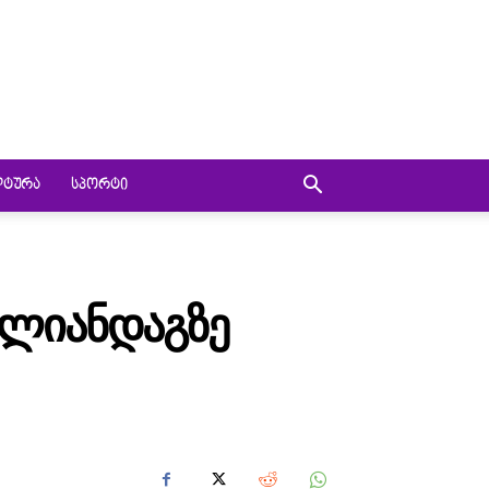
ᲚᲢᲣᲠᲐ
ᲡᲞᲝᲠᲢᲘ
 ᲚᲘᲐᲜᲓᲐᲒᲖᲔ