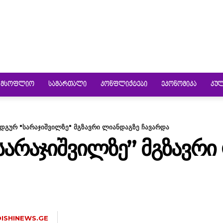
ᲛᲡᲝᲤᲚᲘᲝ
ᲡᲐᲛᲐᲠᲗᲐᲚᲘ
ᲙᲝᲜᲤᲚᲘᲥᲢᲔᲑᲘ
ᲔᲙᲝᲜᲝᲛᲘᲙᲐ
ᲙᲣ
დგურ "სარაჯიშვილზე" მგზავრი ლიანდაგზე ჩავარდა
ᲐᲠᲐᲯᲘᲨᲕᲘᲚᲖᲔ” ᲛᲒᲖᲐᲕᲠᲘ
ISHINEWS.GE