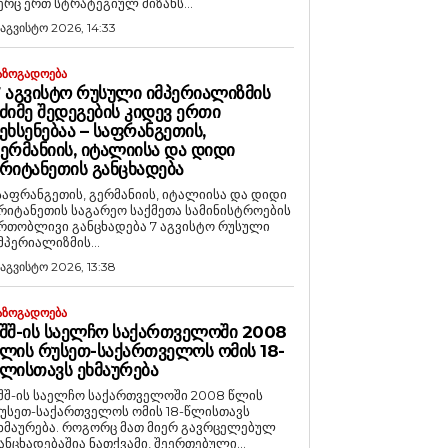
ერც ერთ სტრატეგიულ მიზანს...
 აგვისტო 2026, 14:33
ᲐᲖᲝᲒᲐᲓᲝᲔᲑᲐ
 ᲐᲒᲕᲘᲡᲢᲝ ᲠᲣᲡᲣᲚᲘ ᲘᲛᲞᲔᲠᲘᲐᲚᲘᲖᲛᲘᲡ
ᲫᲘᲛᲔ ᲨᲔᲓᲔᲒᲔᲑᲘᲡ ᲙᲘᲓᲔᲕ ᲔᲠᲗᲘ
ᲔᲮᲡᲔᲜᲔᲑᲐᲐ – ᲡᲐᲤᲠᲐᲜᲒᲔᲗᲘᲡ,
ᲔᲠᲛᲐᲜᲘᲘᲡ, ᲘᲢᲐᲚᲘᲘᲡᲐ ᲓᲐ ᲓᲘᲓᲘ
ᲠᲘᲢᲐᲜᲔᲗᲘᲡ ᲒᲐᲜᲪᲮᲐᲓᲔᲑᲐ
საფრანგეთის, გერმანიის, იტალიისა და დიდი
რიტანეთის საგარეო საქმეთა სამინისტროების
რთობლივი განცხადება 7 აგვისტო რუსული
მპერიალიზმის...
 აგვისტო 2026, 13:38
ᲐᲖᲝᲒᲐᲓᲝᲔᲑᲐ
ᲨᲨ-ᲘᲡ ᲡᲐᲔᲚᲩᲝ ᲡᲐᲥᲐᲠᲗᲕᲔᲚᲝᲨᲘ 2008
ᲚᲘᲡ ᲠᲣᲡᲔᲗ-ᲡᲐᲥᲐᲠᲗᲕᲔᲚᲝᲡ ᲝᲛᲘᲡ 18-
ᲚᲘᲡᲗᲐᲕᲡ ᲔᲮᲛᲐᲣᲠᲔᲑᲐ
შშ-ის საელჩო საქართველოში 2008 წლის
უსეთ-საქართველოს ომის 18-წლისთავს
რება. როგორც მათ მიერ გავრცელებულ
ანცხადებაშია ნათქვამი, შეერთებული...