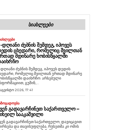
ᲡᲘᲐᲮᲚᲔᲔᲑᲘ
ᲘᲐᲮᲚᲔᲔᲑᲘ
-ᲓᲦᲘᲐᲜᲘ ᲫᲔᲑᲜᲘᲡ ᲨᲔᲛᲓᲔᲒ, ᲘᲞᲝᲕᲔᲡ
ᲔᲓᲘᲡ ᲪᲮᲔᲓᲐᲠᲘ, ᲠᲝᲛᲔᲚᲘᲪ ᲨᲕᲘᲚᲗᲐᲜ
ᲠᲗᲐᲓ ᲛᲓᲘᲜᲐᲠᲔ ᲮᲝᲑᲘᲡᲬᲧᲐᲚᲨᲘ
ᲓᲐᲘᲮᲠᲩᲝ
-დღიანი ძებნის შემდეგ, იპოვეს დედის
ხედარი, რომელიც შვილთან ერთად მდინარე
ობისწყალში დაიხრჩო. არსებული
ნფორმაციით, გუშინ,...
 აგვისტო 2026, 17:41
ᲐᲖᲝᲒᲐᲓᲝᲔᲑᲐ
ᲕᲔᲜ ᲒᲐᲓᲐᲕᲐᲠᲩᲘᲜᲔᲗ ᲡᲐᲥᲐᲠᲗᲕᲔᲚᲝ –
ᲘᲮᲔᲘᲚ ᲡᲐᲐᲙᲐᲨᲕᲘᲚᲘ
ვენ გადავარჩინეთ საქართველო, დავიცავით
ირსება და თავისუფლება, რუსეთმა კი ომის