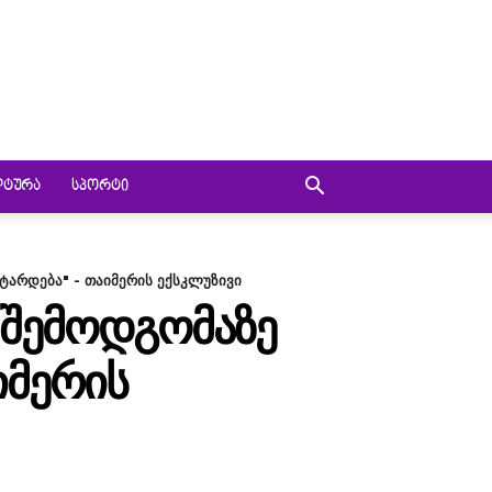
ᲚᲢᲣᲠᲐ
ᲡᲞᲝᲠᲢᲘ
ტარდება" - თაიმერის ექსკლუზივი
 ᲨᲔᲛᲝᲓᲒᲝᲛᲐᲖᲔ
ᲘᲛᲔᲠᲘᲡ