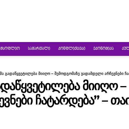
ᲛᲡᲝᲤᲚᲘᲝ
ᲡᲐᲛᲐᲠᲗᲐᲚᲘ
ᲙᲝᲜᲤᲚᲘᲥᲢᲔᲑᲘ
ᲔᲙᲝᲜᲝᲛᲘᲙᲐ
ᲙᲣ
მა გადაწყვეტილება მიიღო – შემოდგომაზე ვადამდელი არჩევნები ჩა
ᲐᲓᲐᲬᲧᲕᲔᲢᲘᲚᲔᲑᲐ ᲛᲘᲘᲦᲝ –
ᲕᲜᲔᲑᲘ ᲩᲐᲢᲐᲠᲓᲔᲑᲐ” – ᲗᲐ