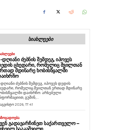
ᲡᲘᲐᲮᲚᲔᲔᲑᲘ
ᲘᲐᲮᲚᲔᲔᲑᲘ
-ᲓᲦᲘᲐᲜᲘ ᲫᲔᲑᲜᲘᲡ ᲨᲔᲛᲓᲔᲒ, ᲘᲞᲝᲕᲔᲡ
ᲔᲓᲘᲡ ᲪᲮᲔᲓᲐᲠᲘ, ᲠᲝᲛᲔᲚᲘᲪ ᲨᲕᲘᲚᲗᲐᲜ
ᲠᲗᲐᲓ ᲛᲓᲘᲜᲐᲠᲔ ᲮᲝᲑᲘᲡᲬᲧᲐᲚᲨᲘ
ᲓᲐᲘᲮᲠᲩᲝ
-დღიანი ძებნის შემდეგ, იპოვეს დედის
ხედარი, რომელიც შვილთან ერთად მდინარე
ობისწყალში დაიხრჩო. არსებული
ნფორმაციით, გუშინ,...
 აგვისტო 2026, 17:41
ᲐᲖᲝᲒᲐᲓᲝᲔᲑᲐ
ᲕᲔᲜ ᲒᲐᲓᲐᲕᲐᲠᲩᲘᲜᲔᲗ ᲡᲐᲥᲐᲠᲗᲕᲔᲚᲝ –
ᲘᲮᲔᲘᲚ ᲡᲐᲐᲙᲐᲨᲕᲘᲚᲘ