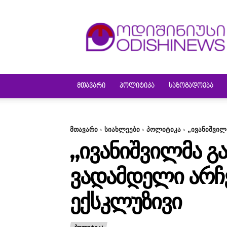
ODISHINEWS
ᲛᲗᲐᲕᲐᲠᲘ
ᲞᲝᲚᲘᲢᲘᲙᲐ
ᲡᲐᲖᲝᲒᲐᲓᲝᲔᲑᲐ
მთავარი
სიახლეები
პოლიტიკა
„ივანიშვილ
„ᲘᲕᲐᲜᲘᲨᲕᲘᲚᲛᲐ Გ
ᲕᲐᲓᲐᲛᲓᲔᲚᲘ ᲐᲠᲩᲔ
ᲔᲥᲡᲙᲚᲣᲖᲘᲕᲘ