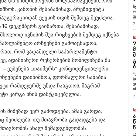
ვნა და მიმდინარეობს მოლაპარაკებები, რომ
ჩ
შნოს. კანონის შესაბამისად, პრეზიდენტს
ღ
ვ
აუგურაციიდან ექვსის თვის შემდეგ შეუძლია.
7
 16 დეკემბერს გაიმართა. შესაბამისად,
მხოლოდ ივნისის შუა რიცხვების შემდეგ იქნება
Ს
პარლამენტო არჩევნები გამოაცხადოს.
7
Მ
თხრათ, რომ ვადამდელი საპარლამენტო
Შ
ვე, ადამიანური რესურსების მობილიზება შს
Გ
Ბ
“ – ეუბენება „თაიმერს“ კონფიდენციალური
“
რჩევნები დაინიშნოს, ფორმალური საბაბია
ბ
ე
ჯეტი რამდეჯერმე უნდა ჩააგდოს, მაგრამ
ი
ეტი კარგა ხნის დამტკიცებულია.
7
Ს
ის მიზეზად ვერ გამოდგება. ამას გარდა,
Ა
იც შეიძლება, თუ მთავრობა გადადგება და
Წ
Წ
მთავრობის ახალ შემადგენლობას
ა