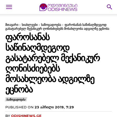
მთავარი
სიახლეები
საზოგადოება
ფაროსანას საწინაღმდეგოდ
გასატარებელ მექანიკურ ღონისძიებებს მოსახლეობა ადგილზე ეცნობა
ᲤᲐᲠᲝᲡᲐᲜᲐᲡ
ᲡᲐᲬᲘᲜᲐᲦᲛᲓᲔᲒᲝᲓ
ᲒᲐᲡᲐᲢᲐᲠᲔᲑᲔᲚ ᲛᲔᲥᲐᲜᲘᲙᲣᲠ
ᲦᲝᲜᲘᲡᲫᲘᲔᲑᲔᲑᲡ
ᲛᲝᲡᲐᲮᲚᲔᲝᲑᲐ ᲐᲓᲒᲘᲚᲖᲔ
ᲔᲪᲜᲝᲑᲐ
ᲡᲐᲖᲝᲒᲐᲓᲝᲔᲑᲐ
PUBLISHED ON
23 ᲐᲞᲠᲘᲚᲘ 2019, 7:29
BY
ODISHINEWS.GE