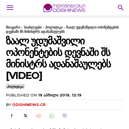
მთავარი
სიახლეები
პოლიტიკა
ზაალ უდუმაშვილი ოპონენტების
დევნაში შს მინისტრს ადანაშაულებს
ᲖᲐᲐᲚ ᲣᲓᲣᲛᲐᲨᲕᲘᲚᲘ
ᲝᲞᲝᲜᲔᲜᲢᲔᲑᲘᲡ ᲓᲔᲕᲜᲐᲨᲘ ᲨᲡ
ᲛᲘᲜᲘᲡᲢᲠᲡ ᲐᲓᲐᲜᲐᲨᲐᲣᲚᲔᲑᲡ
[VIDEO]
ᲞᲝᲚᲘᲢᲘᲙᲐ
PUBLISHED ON
19 ᲐᲞᲠᲘᲚᲘ 2019, 12:19
BY
ODISHINEWS.GE