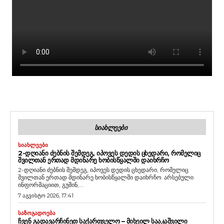
ᲡᲘᲐᲮᲚᲔᲔᲑᲘ
ᲡᲘᲐᲮᲚᲔᲔᲑᲘ
2-ᲓᲦᲘᲐᲜᲘ ᲫᲔᲑᲜᲘᲡ ᲨᲔᲛᲓᲔᲒ, ᲘᲞᲝᲕᲔᲡ ᲓᲔᲓᲘᲡ ᲪᲮᲔᲓᲐᲠᲘ, ᲠᲝᲛᲔᲚᲘᲪ
ᲨᲕᲘᲚᲗᲐᲜ ᲔᲠᲗᲐᲓ ᲛᲓᲘᲜᲐᲠᲔ ᲮᲝᲑᲘᲡᲬᲧᲐᲚᲨᲘ ᲓᲐᲘᲮᲠᲩᲝ
2-დღიანი ძებნის შემდეგ, იპოვეს დედის ცხედარი, რომელიც
შვილთან ერთად მდინარე ხობისწყალში დაიხრჩო. არსებული
ინფორმაციით, გუშინ,...
7 აგვისტო 2026, 17:41
ᲡᲐᲖᲝᲒᲐᲓᲝᲔᲑᲐ
ᲩᲕᲔᲜ ᲒᲐᲓᲐᲕᲐᲠᲩᲘᲜᲔᲗ ᲡᲐᲥᲐᲠᲗᲕᲔᲚᲝ – ᲛᲘᲮᲔᲘᲚ ᲡᲐᲐᲙᲐᲨᲕᲘᲚᲘ