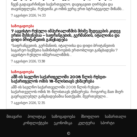
ჩვენ გადავარჩინეთ საქართველო, დავიცავით ღირსება და
თავისუფლება, რუსეთმა კი ომის ვერც ერთ სტრატეგიულ მიზანს...
7 აგვისტო 2026, 14:33
ᲡᲐᲖᲝᲒᲐᲓᲝᲔᲑᲐ
7 ᲐᲒᲕᲘᲡᲢᲝ ᲠᲣᲡᲣᲚᲘ ᲘᲛᲞᲔᲠᲘᲐᲚᲘᲖᲛᲘᲡ ᲛᲫᲘᲛᲔ ᲨᲔᲓᲔᲒᲔᲑᲘᲡ ᲙᲘᲓᲔᲕ
ᲔᲠᲗᲘ ᲨᲔᲮᲡᲔᲜᲔᲑᲐᲐ – ᲡᲐᲤᲠᲐᲜᲒᲔᲗᲘᲡ, ᲒᲔᲠᲛᲐᲜᲘᲘᲡ, ᲘᲢᲐᲚᲘᲘᲡᲐ ᲓᲐ
ᲓᲘᲓᲘ ᲑᲠᲘᲢᲐᲜᲔᲗᲘᲡ ᲒᲐᲜᲪᲮᲐᲓᲔᲑᲐ
“საფრანგეთის, გერმანიის, იტალიისა და დიდი ბრიტანეთის
საგარეო საქმეთა სამინისტროების ერთობლივი განცხადება 7
აგვისტო რუსული იმპერიალიზმის...
7 აგვისტო 2026, 13:38
ᲡᲐᲖᲝᲒᲐᲓᲝᲔᲑᲐ
ᲐᲨᲨ-ᲘᲡ ᲡᲐᲔᲚᲩᲝ ᲡᲐᲥᲐᲠᲗᲕᲔᲚᲝᲨᲘ 2008 ᲬᲚᲘᲡ ᲠᲣᲡᲔᲗ-
ᲡᲐᲥᲐᲠᲗᲕᲔᲚᲝᲡ ᲝᲛᲘᲡ 18-ᲬᲚᲘᲡᲗᲐᲕᲡ ᲔᲮᲛᲐᲣᲠᲔᲑᲐ
აშშ-ის საელჩო საქართველოში 2008 წლის რუსეთ-
საქართველოს ომის 18-წლისთავს ეხმაურება. როგორც მათ მიერ
გავრცელებულ განცხადებაშია ნათქვამი, შეერთებული...
7 აგვისტო 2026, 12:35
მთავარი
პოლიტიკა
საზოგადოება
მსოფლიო
სამართალი
კონფლიქტები
ეკონომიკა
კულტურა
სპორტი
©