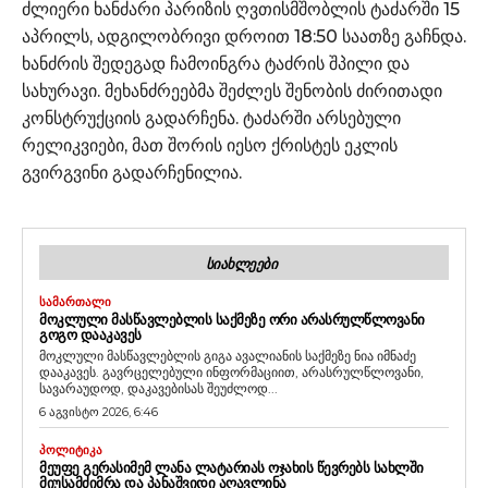
ძლიერი ხანძარი პარიზის ღვთისმშობლის ტაძარში 15
აპრილს, ადგილობრივი დროით 18:50 საათზე გაჩნდა.
ხანძრის შედეგად ჩამოინგრა ტაძრის შპილი და
სახურავი. მეხანძრეებმა შეძლეს შენობის ძირითადი
კონსტრუქციის გადარჩენა. ტაძარში არსებული
რელიკვიები, მათ შორის იესო ქრისტეს ეკლის
გვირგვინი გადარჩენილია.
ᲡᲘᲐᲮᲚᲔᲔᲑᲘ
ᲡᲐᲛᲐᲠᲗᲐᲚᲘ
ᲛᲝᲙᲚᲣᲚᲘ ᲛᲐᲡᲬᲐᲕᲚᲔᲑᲚᲘᲡ ᲡᲐᲥᲛᲔᲖᲔ ᲝᲠᲘ ᲐᲠᲐᲡᲠᲣᲚᲬᲚᲝᲕᲐᲜᲘ
ᲒᲝᲒᲝ ᲓᲐᲐᲙᲐᲕᲔᲡ
მოკლული მასწავლებლის გიგა ავალიანის საქმეზე ნია იმნაძე
დააკავეს. გავრცელებული ინფორმაციით, არასრულწლოვანი,
სავარაუდოდ, დაკავებისას შეუძლოდ...
6 აგვისტო 2026, 6:46
ᲞᲝᲚᲘᲢᲘᲙᲐ
ᲛᲔᲣᲤᲔ ᲒᲔᲠᲐᲡᲘᲛᲔᲛ ᲚᲐᲜᲐ ᲚᲐᲢᲐᲠᲘᲐᲡ ᲝᲯᲐᲮᲘᲡ ᲬᲔᲕᲠᲔᲑᲡ ᲡᲐᲮᲚᲨᲘ
ᲛᲘᲣᲡᲐᲛᲫᲘᲛᲠᲐ ᲓᲐ ᲞᲐᲜᲐᲨᲕᲘᲓᲘ ᲐᲦᲐᲕᲚᲘᲜᲐ