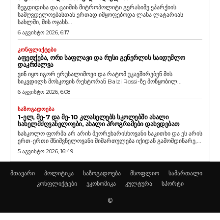
ზუგდიდისა და ცაიშის მიტროპოლიტი გერასიმე ეპარქიის
სამღვდელოებასთან ერთად იმყოფებოდა ლანა ლატარიას
სახლში, მის ოჯახს...
6 აგვისტო 2026, 6:17
ᲙᲝᲜᲤᲚᲘᲥᲢᲔᲑᲘ
ᲐᲤᲔᲗᲥᲔᲑᲐ, ᲝᲠᲘ ᲡᲐᲤᲚᲐᲕᲘ ᲓᲐ ᲠᲣᲡᲘ ᲒᲔᲜᲔᲠᲚᲘᲡ ᲡᲐᲘᲓᲣᲛᲚᲝ
ᲓᲐᲙᲠᲫᲐᲚᲕᲐ
ვინ იყო იგორ ერუსალიმოვი და რატომ უკავშირებენ მის
სიკვდილს მოსკოვის რესტორან Balzi Rossi-ზე მოწყობილ...
6 აგვისტო 2026, 6:08
ᲡᲐᲖᲝᲒᲐᲓᲝᲔᲑᲐ
1-ᲔᲚ, ᲛᲔ-7 ᲓᲐ ᲛᲔ-10 ᲙᲚᲐᲡᲔᲚᲔᲑᲡ ᲡᲙᲝᲚᲔᲑᲨᲘ ᲐᲮᲐᲚᲘ
ᲡᲐᲮᲔᲚᲛᲫᲦᲕᲐᲜᲔᲚᲝᲔᲑᲘ, ᲐᲮᲐᲚᲘ ᲞᲠᲝᲒᲠᲐᲛᲔᲑᲘ ᲓᲐᲮᲕᲓᲔᲑᲐᲗ
სასკოლო ფორმა არ არის მეორეხარისხოვანი საკითხი და ეს არის
ერთ-ერთი მნიშვნელოვანი მიმართულება იქიდან გამომდინარე,...
5 აგვისტო 2026, 16:49
მთავარი
პოლიტიკა
საზოგადოება
მსოფლიო
სამართალი
კონფლიქტები
ეკონომიკა
კულტურა
სპორტი
©