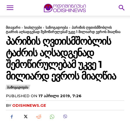
მთავარი
სიახლეები
საზოგადოება
პარიზის ღვთისმშობლის
ტაძრის აღსადგენად შემოწირულებამ უკვე 1 მილიარდ ევროს მიაღწია
ᲞᲐᲠᲘᲖᲘᲡ ᲦᲕᲗᲘᲡᲛᲨᲝᲑᲚᲘᲡ
ᲢᲐᲫᲠᲘᲡ ᲐᲦᲡᲐᲓᲒᲔᲜᲐᲓ
ᲨᲔᲛᲝᲬᲘᲠᲣᲚᲔᲑᲐᲛ ᲣᲙᲕᲔ 1
ᲛᲘᲚᲘᲐᲠᲓ ᲔᲕᲠᲝᲡ ᲛᲘᲐᲦᲬᲘᲐ
ᲡᲐᲖᲝᲒᲐᲓᲝᲔᲑᲐ
PUBLISHED ON
17 ᲐᲞᲠᲘᲚᲘ 2019, 7:26
BY
ODISHINEWS.GE