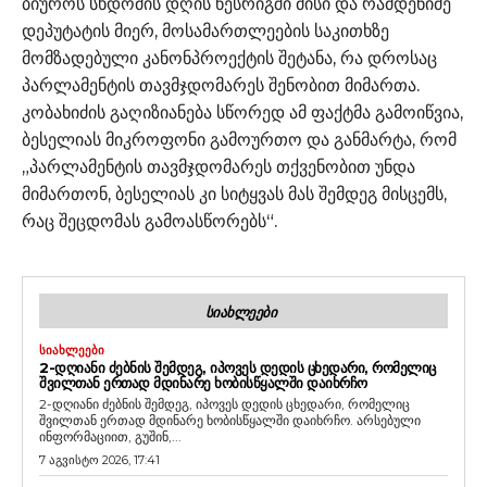
ბიუროს სხდომის დღის წესრიგში მისი და რამდენიმე
დეპუტატის მიერ, მოსამართლეების საკითხზე
მომზადებული კანონპროექტის შეტანა, რა დროსაც
პარლამენტის თავმჯდომარეს შენობით მიმართა.
კობახიძის გაღიზიანება სწორედ ამ ფაქტმა გამოიწვია,
ბესელიას მიკროფონი გამოურთო და განმარტა, რომ
„პარლამენტის თავმჯდომარეს თქვენობით უნდა
მიმართონ, ბესელიას კი სიტყვას მას შემდეგ მისცემს,
რაც შეცდომას გამოასწორებს“.
ᲡᲘᲐᲮᲚᲔᲔᲑᲘ
ᲡᲘᲐᲮᲚᲔᲔᲑᲘ
2-ᲓᲦᲘᲐᲜᲘ ᲫᲔᲑᲜᲘᲡ ᲨᲔᲛᲓᲔᲒ, ᲘᲞᲝᲕᲔᲡ ᲓᲔᲓᲘᲡ ᲪᲮᲔᲓᲐᲠᲘ, ᲠᲝᲛᲔᲚᲘᲪ
ᲨᲕᲘᲚᲗᲐᲜ ᲔᲠᲗᲐᲓ ᲛᲓᲘᲜᲐᲠᲔ ᲮᲝᲑᲘᲡᲬᲧᲐᲚᲨᲘ ᲓᲐᲘᲮᲠᲩᲝ
2-დღიანი ძებნის შემდეგ, იპოვეს დედის ცხედარი, რომელიც
შვილთან ერთად მდინარე ხობისწყალში დაიხრჩო. არსებული
ინფორმაციით, გუშინ,...
7 აგვისტო 2026, 17:41