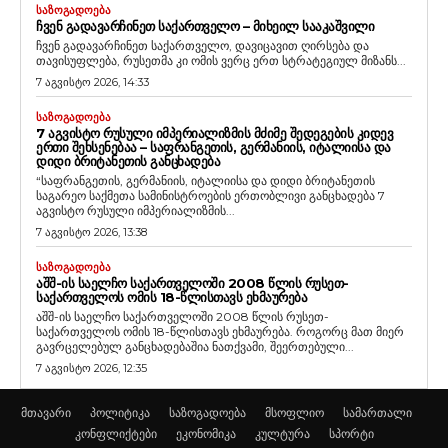
ᲡᲐᲖᲝᲒᲐᲓᲝᲔᲑᲐ
ᲩᲕᲔᲜ ᲒᲐᲓᲐᲕᲐᲠᲩᲘᲜᲔᲗ ᲡᲐᲥᲐᲠᲗᲕᲔᲚᲝ – ᲛᲘᲮᲔᲘᲚ ᲡᲐᲐᲙᲐᲨᲕᲘᲚᲘ
ჩვენ გადავარჩინეთ საქართველო, დავიცავით ღირსება და
თავისუფლება, რუსეთმა კი ომის ვერც ერთ სტრატეგიულ მიზანს...
7 აგვისტო 2026, 14:33
ᲡᲐᲖᲝᲒᲐᲓᲝᲔᲑᲐ
7 ᲐᲒᲕᲘᲡᲢᲝ ᲠᲣᲡᲣᲚᲘ ᲘᲛᲞᲔᲠᲘᲐᲚᲘᲖᲛᲘᲡ ᲛᲫᲘᲛᲔ ᲨᲔᲓᲔᲒᲔᲑᲘᲡ ᲙᲘᲓᲔᲕ
ᲔᲠᲗᲘ ᲨᲔᲮᲡᲔᲜᲔᲑᲐᲐ – ᲡᲐᲤᲠᲐᲜᲒᲔᲗᲘᲡ, ᲒᲔᲠᲛᲐᲜᲘᲘᲡ, ᲘᲢᲐᲚᲘᲘᲡᲐ ᲓᲐ
ᲓᲘᲓᲘ ᲑᲠᲘᲢᲐᲜᲔᲗᲘᲡ ᲒᲐᲜᲪᲮᲐᲓᲔᲑᲐ
“საფრანგეთის, გერმანიის, იტალიისა და დიდი ბრიტანეთის
საგარეო საქმეთა სამინისტროების ერთობლივი განცხადება 7
აგვისტო რუსული იმპერიალიზმის...
7 აგვისტო 2026, 13:38
ᲡᲐᲖᲝᲒᲐᲓᲝᲔᲑᲐ
ᲐᲨᲨ-ᲘᲡ ᲡᲐᲔᲚᲩᲝ ᲡᲐᲥᲐᲠᲗᲕᲔᲚᲝᲨᲘ 2008 ᲬᲚᲘᲡ ᲠᲣᲡᲔᲗ-
ᲡᲐᲥᲐᲠᲗᲕᲔᲚᲝᲡ ᲝᲛᲘᲡ 18-ᲬᲚᲘᲡᲗᲐᲕᲡ ᲔᲮᲛᲐᲣᲠᲔᲑᲐ
აშშ-ის საელჩო საქართველოში 2008 წლის რუსეთ-
საქართველოს ომის 18-წლისთავს ეხმაურება. როგორც მათ მიერ
გავრცელებულ განცხადებაშია ნათქვამი, შეერთებული...
7 აგვისტო 2026, 12:35
მთავარი
პოლიტიკა
საზოგადოება
მსოფლიო
სამართალი
კონფლიქტები
ეკონომიკა
კულტურა
სპორტი