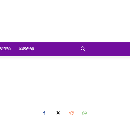
ᲚᲢᲣᲠᲐ
ᲡᲞᲝᲠᲢᲘ