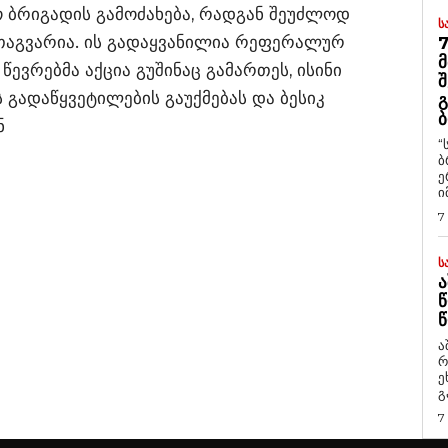
ო ბრიგადის გამოძახება, რადგან შეუძლოდ
Ს
ითაგვარია. ის გადაყვანილია რეფერალურ
7
Მ
წევრებმა აქცია გუშინაც გამართეს, ისინი
Შ
გადაწყვეტილების გაუქმებას და ბესიკ
Გ
Ბ
ნ
“
ბ
ე
ი
7
Ს
Ა
Წ
Წ
ა
რ
ეხმაუ
გ
7