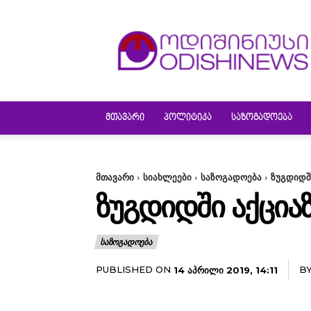
ODISHINEWS
ᲛᲗᲐᲕᲐᲠᲘ
ᲞᲝᲚᲘᲢᲘᲙᲐ
ᲡᲐᲖᲝᲒᲐᲓᲝᲔᲑᲐ
მთავარი
სიახლეები
საზოგადოება
ზუგდიდშ
ᲖᲣᲒᲓᲘᲓᲨᲘ ᲐᲥᲪᲘᲐᲖ
ᲡᲐᲖᲝᲒᲐᲓᲝᲔᲑᲐ
PUBLISHED ON
B
14 ᲐᲞᲠᲘᲚᲘ 2019, 14:11