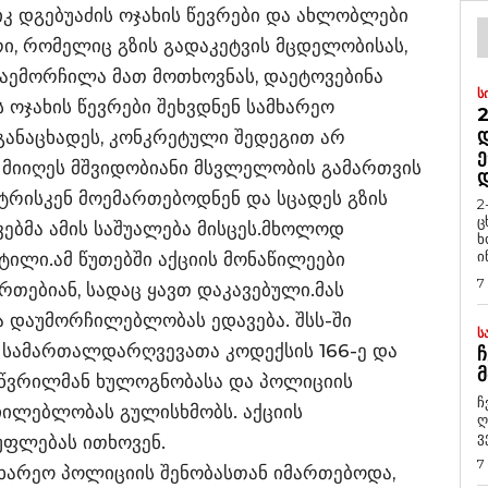
იკ დგებუაძის ოჯახის წევრები და ახლობლები
ი, რომელიც გზის გადაკეტვის მცდელობისას,
აემორჩილა მათ მოთხოვნას, დაეტოვებინა
Ს
ს ოჯახის წევრები შეხვდნენ სამხარეო
2
Დ
განაცხადეს, კონკრეტული შედეგით არ
Ე
 მიიღეს მშვიდობიანი მსვლელობის გამართვის
ნტრისკენ მოემართებოდნენ და სცადეს გზის
2
ც
ებმა ამის საშუალება მისცეს.მხოლოდ
ხ
ი
ტილი.ამ წუთებში აქციის მონაწილეები
7
თებიან, სადაც ყავთ დაკავებული.მას
 დაუმორჩილებლობას ედავება. შსს-ში
Ს
ლ სამართალდარღვევათა კოდექსის 166-ე და
Ჩ
Მ
ც წვრილმან ხულოგნობასა და პოლიციის
ჩ
ილებლობას გულისხმობს. აქციის
ღ
ვ
უფლებას ითხოვენ.
7
ამხარეო პოლიციის შენობასთან იმართებოდა,