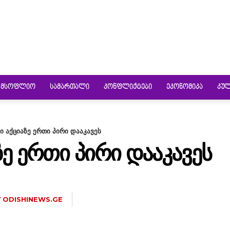
ᲛᲡᲝᲤᲚᲘᲝ
ᲡᲐᲛᲐᲠᲗᲐᲚᲘ
ᲙᲝᲜᲤᲚᲘᲥᲢᲔᲑᲘ
ᲔᲙᲝᲜᲝᲛᲘᲙᲐ
ᲙᲣ
ი აქციაზე ერთი პირი დააკავეს
Ე ᲔᲠᲗᲘ ᲞᲘᲠᲘ ᲓᲐᲐᲙᲐᲕᲔᲡ
Y
ODISHINEWS.GE