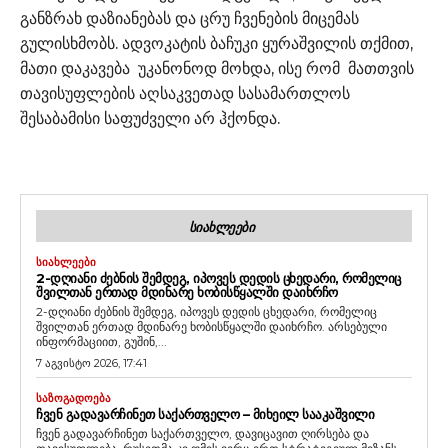
განზრახ დაზიანებას და ცრუ ჩვენების მიცემას
გულისხმობს. ადვოკატის ბაჩუკი ყურაშვილის თქმით,
მათი დაკავება უკანონოდ მოხდა, ისე რომ მათთვის
თავისუფლების აღსაკვეთად სასამართლოს
შესაბამისი საფუძველი არ ჰქონდა.
ᲡᲘᲐᲮᲚᲔᲔᲑᲘ
ᲡᲘᲐᲮᲚᲔᲔᲑᲘ
2-ᲓᲦᲘᲐᲜᲘ ᲫᲔᲑᲜᲘᲡ ᲨᲔᲛᲓᲔᲒ, ᲘᲞᲝᲕᲔᲡ ᲓᲔᲓᲘᲡ ᲪᲮᲔᲓᲐᲠᲘ, ᲠᲝᲛᲔᲚᲘᲪ
ᲨᲕᲘᲚᲗᲐᲜ ᲔᲠᲗᲐᲓ ᲛᲓᲘᲜᲐᲠᲔ ᲮᲝᲑᲘᲡᲬᲧᲐᲚᲨᲘ ᲓᲐᲘᲮᲠᲩᲝ
2-დღიანი ძებნის შემდეგ, იპოვეს დედის ცხედარი, რომელიც
შვილთან ერთად მდინარე ხობისწყალში დაიხრჩო. არსებული
ინფორმაციით, გუშინ,...
7 აგვისტო 2026, 17:41
ᲡᲐᲖᲝᲒᲐᲓᲝᲔᲑᲐ
ᲩᲕᲔᲜ ᲒᲐᲓᲐᲕᲐᲠᲩᲘᲜᲔᲗ ᲡᲐᲥᲐᲠᲗᲕᲔᲚᲝ – ᲛᲘᲮᲔᲘᲚ ᲡᲐᲐᲙᲐᲨᲕᲘᲚᲘ
ჩვენ გადავარჩინეთ საქართველო, დავიცავით ღირსება და