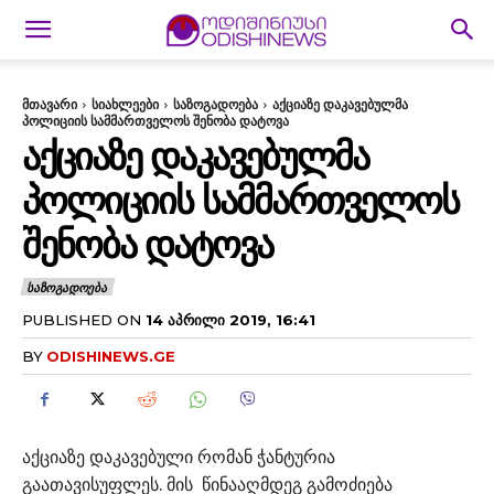
მთავარი
სიახლეები
საზოგადოება
აქციაზე დაკავებულმა
პოლიციის სამმართველოს შენობა დატოვა
ᲐᲥᲪᲘᲐᲖᲔ ᲓᲐᲙᲐᲕᲔᲑᲣᲚᲛᲐ
ᲞᲝᲚᲘᲪᲘᲘᲡ ᲡᲐᲛᲛᲐᲠᲗᲕᲔᲚᲝᲡ
ᲨᲔᲜᲝᲑᲐ ᲓᲐᲢᲝᲕᲐ
ᲡᲐᲖᲝᲒᲐᲓᲝᲔᲑᲐ
PUBLISHED ON
14 ᲐᲞᲠᲘᲚᲘ 2019, 16:41
BY
ODISHINEWS.GE
აქციაზე დაკავებული რომან ჭანტურია
გაათავისუფლეს. მის წინააღმდეგ გამოძიება