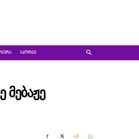
ᲚᲢᲣᲠᲐ
ᲡᲞᲝᲠᲢᲘ
Ე ᲛᲔᲑᲐᲟᲔ