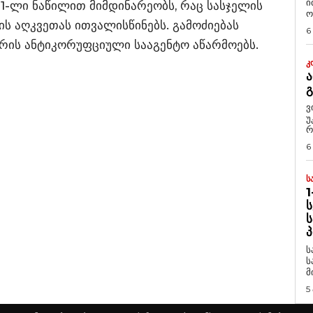
ი
1-ლი ნაწილით მიმდინარეობს, რაც სასჯელის
ო
ს აღკვეთას ითვალისწინებს. გამოძიებას
6
რის ანტიკორუფციული სააგენტო აწარმოებს.
Კ
Ა
ვ
უ
რ
6
Ს
1
Ს
Ს
Პ
ს
ს
მ
5