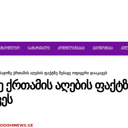
ᲛᲡᲝᲤᲚᲘᲝ
ᲡᲐᲛᲐᲠᲗᲐᲚᲘ
ᲙᲝᲜᲤᲚᲘᲥᲢᲔᲑᲘ
ᲔᲙᲝᲜᲝᲛᲘᲙᲐ
ᲙᲣ
ბაჟოზე ქრთამის აღების ფაქტზე მებაჟე ოფიცერი დააკავეს
 ᲥᲠᲗᲐᲛᲘᲡ ᲐᲦᲔᲑᲘᲡ ᲤᲐᲥᲢᲖ
ᲔᲡ
ODISHINEWS.GE