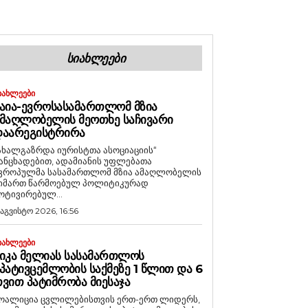
ᲡᲘᲐᲮᲚᲔᲔᲑᲘ
ᲘᲐᲮᲚᲔᲔᲑᲘ
ᲐᲘᲐ-ᲔᲕᲠᲝᲡᲐᲡᲐᲛᲐᲠᲗᲚᲝᲛ ᲛᲖᲘᲐ
ᲛᲐᲦᲚᲝᲑᲔᲚᲘᲡ ᲛᲔᲝᲗᲮᲔ ᲡᲐᲩᲘᲕᲐᲠᲘ
ᲓᲐᲐᲠᲔᲒᲘᲡᲢᲠᲘᲠᲐ
ახალგაზრდა იურისტთა ასოციაციის“
ანცხადებით, ადამიანის უფლებათა
ვროპულმა სასამართლომ მზია ამაღლობელის
იმართ წარმოებულ პოლიტიკურად
ოტივირებულ...
 აგვისტო 2026, 16:56
ᲘᲐᲮᲚᲔᲔᲑᲘ
ᲘᲙᲐ ᲛᲔᲚᲘᲐᲡ ᲡᲐᲡᲐᲛᲐᲠᲗᲚᲝᲡ
ᲞᲐᲢᲘᲕᲪᲔᲛᲚᲝᲑᲘᲡ ᲡᲐᲥᲛᲔᲖᲔ 1 ᲬᲚᲘᲗ ᲓᲐ 6
ᲕᲘᲗ ᲞᲐᲢᲘᲛᲠᲝᲑᲐ ᲛᲘᲔᲡᲐᲯᲐ
ოალიცია ცვლილებისთვის ერთ-ერთ ლიდერს,