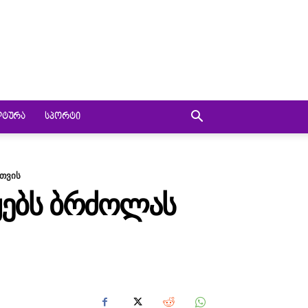
ᲚᲢᲣᲠᲐ
ᲡᲞᲝᲠᲢᲘ
თვის
ᲬᲧᲔᲑᲡ ᲑᲠᲫᲝᲚᲐᲡ