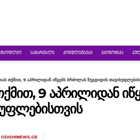
ᲛᲡᲝᲤᲚᲘᲝ
ᲡᲐᲛᲐᲠᲗᲐᲚᲘ
ᲙᲝᲜᲤᲚᲘᲥᲢᲔᲑᲘ
ᲔᲙᲝᲜᲝᲛᲘᲙᲐ
ᲙᲣ
შიას თქმით, 9 აპრილიდან იწყებს ბრძოლას ზუგდიდის თავისუფლების
 ᲗᲥᲛᲘᲗ, 9 ᲐᲞᲠᲘᲚᲘᲓᲐᲜ Ი
ᲡᲣᲤᲚᲔᲑᲘᲡᲗᲕᲘᲡ
ODISHINEWS.GE