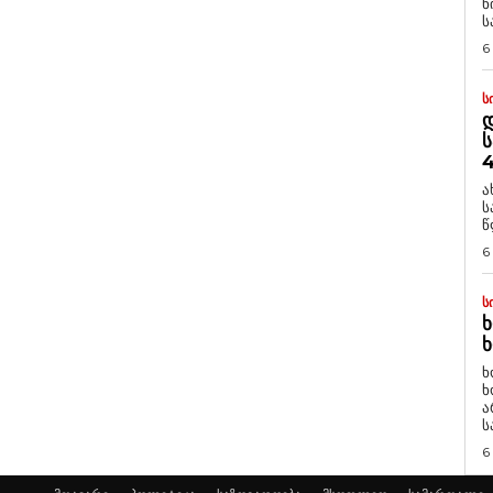
ნ
ს
6
Ს
Დ
Ს
4
ა
ს
წ
6
Ს
Ხ
Ხ
ხ
ხ
ა
ს
6