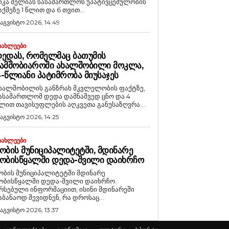
იკა მელიას სასამართლოს უპატივცემულობის
აქმეზე 1 წლით და 6 თვით...
 აგვისტო 2026, 14:49
ᲘᲐᲮᲚᲔᲔᲑᲘ
ᲔᲓᲐᲡ, ᲠᲝᲛᲔᲚᲛᲐᲪ ᲑᲐᲗᲣᲛᲘᲡ
ᲐᲛᲨᲝᲑᲘᲐᲠᲝᲨᲘ ᲐᲮᲐᲚᲨᲝᲑᲘᲚᲘ ᲛᲝᲙᲚᲐ,
-ᲬᲚᲘᲐᲜᲘ ᲞᲐᲢᲘᲛᲠᲝᲑᲐ ᲛᲘᲣᲡᲐᲯᲔᲡ
ხალშობილის განზრახ მკვლელობის ფაქტზე,
ასამართლომ დედა დამნაშვედ ცნო და 4
ლით თავისუფლების აღკვეთა განუსაზღვრა....
 აგვისტო 2026, 14:25
ᲘᲐᲮᲚᲔᲔᲑᲘ
ᲝᲑᲘᲡ ᲛᲣᲜᲘᲪᲘᲞᲐᲚᲘᲢᲔᲢᲨᲘ, ᲛᲓᲘᲜᲐᲠᲔ
ᲝᲑᲘᲡᲬᲧᲐᲚᲨᲘ ᲓᲔᲓᲐ-ᲨᲕᲘᲚᲘ ᲓᲐᲘᲮᲠᲩᲝ
ობის მუნიციპალიტეტში მდინარე
ობისწყალში დედა-შვილი დაიხრჩო.
რსებული ინფორმაციით, ისინი მდინარეში
აბანაოდ შევიდნენ, რა დროსაც...
 აგვისტო 2026, 13:37