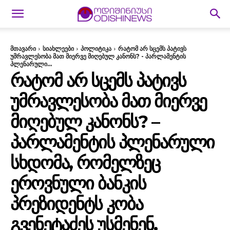
მთავარი
სიახლეები
პოლიტიკა
რატომ არ სცემს პატივს
უმრავლესობა მათ მიერვე მიღებულ კანონს? - პარლამენტის
პლენარული...
ᲠᲐᲢᲝᲛ ᲐᲠ ᲡᲪᲔᲛᲡ ᲞᲐᲢᲘᲕᲡ
ᲣᲛᲠᲐᲕᲚᲔᲡᲝᲑᲐ ᲛᲐᲗ ᲛᲘᲔᲠᲕᲔ
ᲛᲘᲦᲔᲑᲣᲚ ᲙᲐᲜᲝᲜᲡ? –
ᲞᲐᲠᲚᲐᲛᲔᲜᲢᲘᲡ ᲞᲚᲔᲜᲐᲠᲣᲚᲘ
ᲡᲮᲓᲝᲛᲐ, ᲠᲝᲛᲔᲚᲖᲔᲪ
ᲔᲠᲝᲕᲜᲣᲚᲘ ᲑᲐᲜᲙᲘᲡ
ᲞᲠᲔᲖᲘᲓᲔᲜᲢᲡ ᲙᲝᲑᲐ
ᲒᲕᲔᲜᲔᲢᲐᲫᲔᲡ ᲣᲡᲛᲔᲜᲔᲜ,