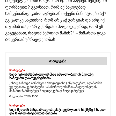
მიღებულ კანონს რატომ არ სცემთ პატივს. შეწუხდით
ფორმატით? გგონიათ, რომ აქ ნაკლებად
წამგებიანად გამოიყურებიან თქვენი მინისტრები აქ?
ეგ ცალკე საკითხია, რომ არც აქ ვარგიან და არც იქ.
თუ იმის თავი არ გქონდათ პოლიტიკურად, რომ ეს
გაგეტანათ, რატომ წერდით მაშინ?“ – მიმართა გიგა
ბოკერიამ უმრავლესობას
ᲡᲘᲐᲮᲚᲔᲔᲑᲘ
ᲡᲘᲐᲮᲚᲔᲔᲑᲘ
ᲡᲐᲘᲐ-ᲔᲕᲠᲝᲡᲐᲡᲐᲛᲐᲠᲗᲚᲝᲛ ᲛᲖᲘᲐ ᲐᲛᲐᲦᲚᲝᲑᲔᲚᲘᲡ ᲛᲔᲝᲗᲮᲔ
ᲡᲐᲩᲘᲕᲐᲠᲘ ᲓᲐᲐᲠᲔᲒᲘᲡᲢᲠᲘᲠᲐ
„ახალგაზრდა იურისტთა ასოციაციის“ განცხადებით, ადამიანის
უფლებათა ევროპულმა სასამართლომ მზია ამაღლობელის
მიმართ წარმოებულ პოლიტიკურად მოტივირებულ...
6 აგვისტო 2026, 16:56
ᲡᲘᲐᲮᲚᲔᲔᲑᲘ
ᲜᲘᲙᲐ ᲛᲔᲚᲘᲐᲡ ᲡᲐᲡᲐᲛᲐᲠᲗᲚᲝᲡ ᲣᲞᲐᲢᲘᲕᲪᲔᲛᲚᲝᲑᲘᲡ ᲡᲐᲥᲛᲔᲖᲔ 1 ᲬᲚᲘᲗ
ᲓᲐ 6 ᲗᲕᲘᲗ ᲞᲐᲢᲘᲛᲠᲝᲑᲐ ᲛᲘᲔᲡᲐᲯᲐ