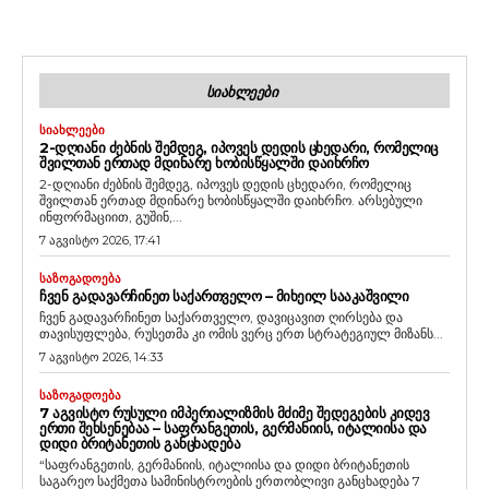
ᲡᲘᲐᲮᲚᲔᲔᲑᲘ
ᲡᲘᲐᲮᲚᲔᲔᲑᲘ
2-ᲓᲦᲘᲐᲜᲘ ᲫᲔᲑᲜᲘᲡ ᲨᲔᲛᲓᲔᲒ, ᲘᲞᲝᲕᲔᲡ ᲓᲔᲓᲘᲡ ᲪᲮᲔᲓᲐᲠᲘ, ᲠᲝᲛᲔᲚᲘᲪ
ᲨᲕᲘᲚᲗᲐᲜ ᲔᲠᲗᲐᲓ ᲛᲓᲘᲜᲐᲠᲔ ᲮᲝᲑᲘᲡᲬᲧᲐᲚᲨᲘ ᲓᲐᲘᲮᲠᲩᲝ
2-დღიანი ძებნის შემდეგ, იპოვეს დედის ცხედარი, რომელიც
შვილთან ერთად მდინარე ხობისწყალში დაიხრჩო. არსებული
ინფორმაციით, გუშინ,...
7 აგვისტო 2026, 17:41
ᲡᲐᲖᲝᲒᲐᲓᲝᲔᲑᲐ
ᲩᲕᲔᲜ ᲒᲐᲓᲐᲕᲐᲠᲩᲘᲜᲔᲗ ᲡᲐᲥᲐᲠᲗᲕᲔᲚᲝ – ᲛᲘᲮᲔᲘᲚ ᲡᲐᲐᲙᲐᲨᲕᲘᲚᲘ
ჩვენ გადავარჩინეთ საქართველო, დავიცავით ღირსება და
თავისუფლება, რუსეთმა კი ომის ვერც ერთ სტრატეგიულ მიზანს...
7 აგვისტო 2026, 14:33
ᲡᲐᲖᲝᲒᲐᲓᲝᲔᲑᲐ
7 ᲐᲒᲕᲘᲡᲢᲝ ᲠᲣᲡᲣᲚᲘ ᲘᲛᲞᲔᲠᲘᲐᲚᲘᲖᲛᲘᲡ ᲛᲫᲘᲛᲔ ᲨᲔᲓᲔᲒᲔᲑᲘᲡ ᲙᲘᲓᲔᲕ
ᲔᲠᲗᲘ ᲨᲔᲮᲡᲔᲜᲔᲑᲐᲐ – ᲡᲐᲤᲠᲐᲜᲒᲔᲗᲘᲡ, ᲒᲔᲠᲛᲐᲜᲘᲘᲡ, ᲘᲢᲐᲚᲘᲘᲡᲐ ᲓᲐ
ᲓᲘᲓᲘ ᲑᲠᲘᲢᲐᲜᲔᲗᲘᲡ ᲒᲐᲜᲪᲮᲐᲓᲔᲑᲐ
“საფრანგეთის, გერმანიის, იტალიისა და დიდი ბრიტანეთის
საგარეო საქმეთა სამინისტროების ერთობლივი განცხადება 7