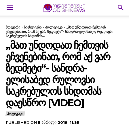
მთავარი
სიახლეები
პოლიტიკა
„მათ უნდოდათ ჩემთვის
ეჩვენებინათ, რომ აქ ვარ ზედმეტი“- სანდრა-ელისაბედ რულოვსი
საკრებულოს სხდომას...
„ᲛᲐᲗ ᲣᲜᲓᲝᲓᲐᲗ ᲩᲔᲛᲗᲕᲘᲡ
ᲔᲩᲕᲔᲜᲔᲑᲘᲜᲐᲗ, ᲠᲝᲛ ᲐᲥ ᲕᲐᲠ
ᲖᲔᲓᲛᲔᲢᲘ“- ᲡᲐᲜᲓᲠᲐ-
ᲔᲚᲘᲡᲐᲑᲔᲓ ᲠᲣᲚᲝᲕᲡᲘ
ᲡᲐᲙᲠᲔᲑᲣᲚᲝᲡ ᲡᲮᲓᲝᲛᲐᲡ
ᲓᲐᲔᲡᲬᲠᲝ [VIDEO]
ᲞᲝᲚᲘᲢᲘᲙᲐ
PUBLISHED ON
5 ᲐᲞᲠᲘᲚᲘ 2019, 11:35