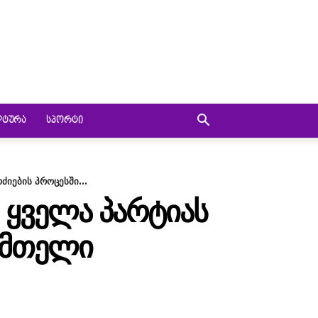
ᲚᲢᲣᲠᲐ
ᲡᲞᲝᲠᲢᲘ
ძიების პროცესში...
Ა ᲧᲕᲔᲚᲐ ᲞᲐᲠᲢᲘᲐᲡ
Ი ᲛᲗᲔᲚᲘ