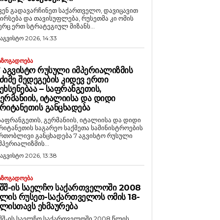
ვენ გადავარჩინეთ საქართველო, დავიცავით
ირსება და თავისუფლება, რუსეთმა კი ომის
ერც ერთ სტრატეგიულ მიზანს...
 აგვისტო 2026, 14:33
ᲐᲖᲝᲒᲐᲓᲝᲔᲑᲐ
 ᲐᲒᲕᲘᲡᲢᲝ ᲠᲣᲡᲣᲚᲘ ᲘᲛᲞᲔᲠᲘᲐᲚᲘᲖᲛᲘᲡ
ᲫᲘᲛᲔ ᲨᲔᲓᲔᲒᲔᲑᲘᲡ ᲙᲘᲓᲔᲕ ᲔᲠᲗᲘ
ᲔᲮᲡᲔᲜᲔᲑᲐᲐ – ᲡᲐᲤᲠᲐᲜᲒᲔᲗᲘᲡ,
ᲔᲠᲛᲐᲜᲘᲘᲡ, ᲘᲢᲐᲚᲘᲘᲡᲐ ᲓᲐ ᲓᲘᲓᲘ
ᲠᲘᲢᲐᲜᲔᲗᲘᲡ ᲒᲐᲜᲪᲮᲐᲓᲔᲑᲐ
საფრანგეთის, გერმანიის, იტალიისა და დიდი
რიტანეთის საგარეო საქმეთა სამინისტროების
რთობლივი განცხადება 7 აგვისტო რუსული
მპერიალიზმის...
 აგვისტო 2026, 13:38
ᲐᲖᲝᲒᲐᲓᲝᲔᲑᲐ
ᲨᲨ-ᲘᲡ ᲡᲐᲔᲚᲩᲝ ᲡᲐᲥᲐᲠᲗᲕᲔᲚᲝᲨᲘ 2008
ᲚᲘᲡ ᲠᲣᲡᲔᲗ-ᲡᲐᲥᲐᲠᲗᲕᲔᲚᲝᲡ ᲝᲛᲘᲡ 18-
ᲚᲘᲡᲗᲐᲕᲡ ᲔᲮᲛᲐᲣᲠᲔᲑᲐ
შშ-ის საელჩო საქართველოში 2008 წლის