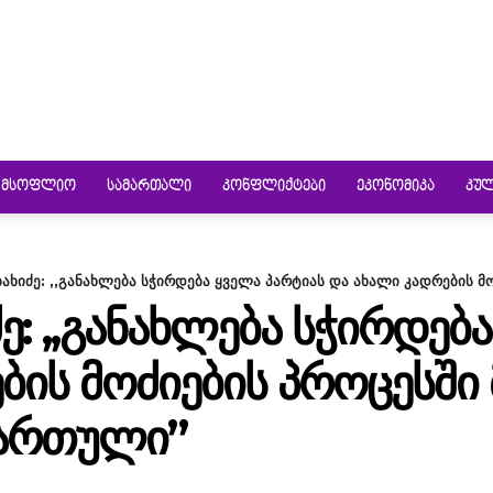
ᲛᲡᲝᲤᲚᲘᲝ
ᲡᲐᲛᲐᲠᲗᲐᲚᲘ
ᲙᲝᲜᲤᲚᲘᲥᲢᲔᲑᲘ
ᲔᲙᲝᲜᲝᲛᲘᲙᲐ
ᲙᲣ
ახიძე: ,,განახლება სჭირდება ყველა პარტიას და ახალი კადრების მო
: ,,ᲒᲐᲜᲐᲮᲚᲔᲑᲐ ᲡᲭᲘᲠᲓᲔᲑ
ᲑᲘᲡ ᲛᲝᲫᲘᲔᲑᲘᲡ ᲞᲠᲝᲪᲔᲡᲨ
ᲩᲐᲠᲗᲣᲚᲘ”