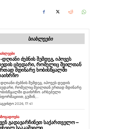
ᲡᲘᲐᲮᲚᲔᲔᲑᲘ
ᲘᲐᲮᲚᲔᲔᲑᲘ
-ᲓᲦᲘᲐᲜᲘ ᲫᲔᲑᲜᲘᲡ ᲨᲔᲛᲓᲔᲒ, ᲘᲞᲝᲕᲔᲡ
ᲔᲓᲘᲡ ᲪᲮᲔᲓᲐᲠᲘ, ᲠᲝᲛᲔᲚᲘᲪ ᲨᲕᲘᲚᲗᲐᲜ
ᲠᲗᲐᲓ ᲛᲓᲘᲜᲐᲠᲔ ᲮᲝᲑᲘᲡᲬᲧᲐᲚᲨᲘ
ᲓᲐᲘᲮᲠᲩᲝ
-დღიანი ძებნის შემდეგ, იპოვეს დედის
ხედარი, რომელიც შვილთან ერთად მდინარე
ობისწყალში დაიხრჩო. არსებული
ნფორმაციით, გუშინ,...
 აგვისტო 2026, 17:41
ᲐᲖᲝᲒᲐᲓᲝᲔᲑᲐ
ᲕᲔᲜ ᲒᲐᲓᲐᲕᲐᲠᲩᲘᲜᲔᲗ ᲡᲐᲥᲐᲠᲗᲕᲔᲚᲝ –
ᲘᲮᲔᲘᲚ ᲡᲐᲐᲙᲐᲨᲕᲘᲚᲘ