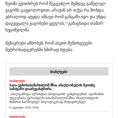
წუთში გვითხრეს რომ შეგვეძლო შემდეგ გამვლელ
ვაგონს გავყოლოდით. არავინ არ თქვა რა მოხდა.
უბრალოდ ატყდა ამბავი რომ განგაში იყო და უნდა
დაგვეცალა ვაგონები ყველას,“-განაცხადა თამარ
ხუციშვილმა.
მგზავრები ამბობენ, რომ ასეთი შემთხვევები
მეტროსადგურებში ხშირად ხდება.
ᲡᲘᲐᲮᲚᲔᲔᲑᲘ
ᲡᲘᲐᲮᲚᲔᲔᲑᲘ
ᲡᲐᲘᲐ-ᲔᲕᲠᲝᲡᲐᲡᲐᲛᲐᲠᲗᲚᲝᲛ ᲛᲖᲘᲐ ᲐᲛᲐᲦᲚᲝᲑᲔᲚᲘᲡ ᲛᲔᲝᲗᲮᲔ
ᲡᲐᲩᲘᲕᲐᲠᲘ ᲓᲐᲐᲠᲔᲒᲘᲡᲢᲠᲘᲠᲐ
„ახალგაზრდა იურისტთა ასოციაციის“ განცხადებით, ადამიანის
უფლებათა ევროპულმა სასამართლომ მზია ამაღლობელის
მიმართ წარმოებულ პოლიტიკურად მოტივირებულ...
6 აგვისტო 2026, 16:56
ᲡᲘᲐᲮᲚᲔᲔᲑᲘ