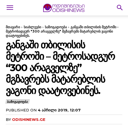
მთავარი
სიახლეები
საზოგადოება
განგაში თბილისის მეტროში -
მეტროსადგურ "300 არაგველზე" მგზავრებს მატარებლის ვაგონი
დაატოვებინეს.
ᲒᲐᲜᲒᲐᲨᲘ ᲗᲑᲘᲚᲘᲡᲘᲡ
ᲛᲔᲢᲠᲝᲨᲘ – ᲛᲔᲢᲠᲝᲡᲐᲓᲒᲣᲠ
“300 ᲐᲠᲐᲒᲕᲔᲚᲖᲔ”
ᲛᲒᲖᲐᲕᲠᲔᲑᲡ ᲛᲐᲢᲐᲠᲔᲑᲚᲘᲡ
ᲕᲐᲒᲝᲜᲘ ᲓᲐᲐᲢᲝᲕᲔᲑᲘᲜᲔᲡ.
ᲡᲐᲖᲝᲒᲐᲓᲝᲔᲑᲐ
PUBLISHED ON
4 ᲐᲞᲠᲘᲚᲘ 2019, 12:07
BY
ODISHINEWS.GE