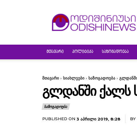
ODISHINEWS
ᲛᲗᲐᲕᲐᲠᲘ
ᲞᲝᲚᲘᲢᲘᲙᲐ
ᲡᲐᲖᲝᲒᲐᲓᲝᲔᲑᲐ
მთავარი
სიახლეები
საზოგადოება
გლდანში
ᲒᲚᲓᲐᲜᲨᲘ ᲥᲐᲚᲡ Ს
ᲡᲐᲖᲝᲒᲐᲓᲝᲔᲑᲐ
PUBLISHED ON
BY
3 ᲐᲞᲠᲘᲚᲘ 2019, 8:28