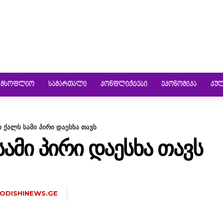
ᲛᲡᲝᲤᲚᲘᲝ
ᲡᲐᲛᲐᲠᲗᲐᲚᲘ
ᲙᲝᲜᲤᲚᲘᲥᲢᲔᲑᲘ
ᲔᲙᲝᲜᲝᲛᲘᲙᲐ
ᲙᲣ
 ქალს სამი პირი დაესხა თავს
ᲐᲛᲘ ᲞᲘᲠᲘ ᲓᲐᲔᲡᲮᲐ ᲗᲐᲕᲡ
ODISHINEWS.GE