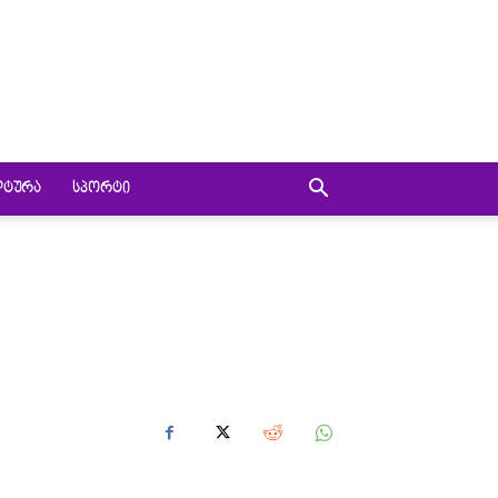
ᲚᲢᲣᲠᲐ
ᲡᲞᲝᲠᲢᲘ