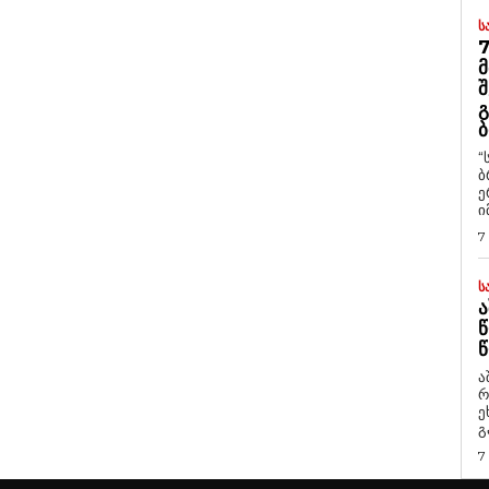
Ს
7
Მ
Შ
Გ
Ბ
“
ბ
ე
ი
7
Ს
Ა
Წ
Წ
ა
რ
ეხმაუ
გ
7