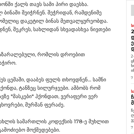
ონში ქალს თავს სამი პირი დაესხა.
ბინაში შეიჭრნენ. შეჭრიდან, რამდენიმე
რომელიც დაკეტილ ბინას მეთვალყურეობდა.
Ს
ნენ, შეკრეს, სახლიდან სხვადასხვა ნივთები
2
Დ
Ე
 დაზარალებული, რომლის დროებით
2
ც
აჭირო.
ხ
ი
7
ქეს ცემაში, დააბეს ფულს თხოვდნენ… სამნი
ჰქონდა, ტანზეც სილურჯეები. ამბობს რომ
Ს
ვზე "მასკები" ჰქონდათ, ვერაფერი ვერ
Ჩ
Მ
ხოვრები, მურმან ფერაძე.
ჩ
ღ
ვ
სისხლის სამართლის კოდექსის 178-ე მუხლით
7
გამოძიებო მოქმედებები.