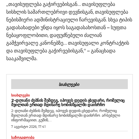
„თავისუფლება გაჭირვებისგან… თავისუფლება
სისხლის სამართლებრივი დევნისგან, თავისუფლება
ნებისმიერი ადმინისტრაციული ჩარევისგან. სხვა ტიპის
გადასახადები უნდა იყოს საგადასახოსთან – სუფთა
ნებაყოფლობითი, დაფუძნებული ძალიან
გამჭვირვალე კანონებზე… თავისუფალი კონტრაქტის
და თავისუფლება გაჭირვებისგან,“ – განაცხადა
სააკაშვილმა.
ᲡᲘᲐᲮᲚᲔᲔᲑᲘ
ᲡᲘᲐᲮᲚᲔᲔᲑᲘ
2-ᲓᲦᲘᲐᲜᲘ ᲫᲔᲑᲜᲘᲡ ᲨᲔᲛᲓᲔᲒ, ᲘᲞᲝᲕᲔᲡ ᲓᲔᲓᲘᲡ ᲪᲮᲔᲓᲐᲠᲘ, ᲠᲝᲛᲔᲚᲘᲪ
ᲨᲕᲘᲚᲗᲐᲜ ᲔᲠᲗᲐᲓ ᲛᲓᲘᲜᲐᲠᲔ ᲮᲝᲑᲘᲡᲬᲧᲐᲚᲨᲘ ᲓᲐᲘᲮᲠᲩᲝ
2-დღიანი ძებნის შემდეგ, იპოვეს დედის ცხედარი, რომელიც
შვილთან ერთად მდინარე ხობისწყალში დაიხრჩო. არსებული
ინფორმაციით, გუშინ,...
7 აგვისტო 2026, 17:41
ᲡᲐᲖᲝᲒᲐᲓᲝᲔᲑᲐ