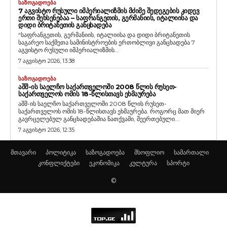
ᲡᲐᲖᲝᲒᲐᲓᲝᲔᲑᲐ
7 ᲐᲒᲕᲘᲡᲢᲝ ᲠᲣᲡᲣᲚᲘ ᲘᲛᲞᲔᲠᲘᲐᲚᲘᲖᲛᲘᲡ ᲛᲫᲘᲛᲔ ᲨᲔᲓᲔᲒᲔᲑᲘᲡ ᲙᲘᲓᲔᲕ
ᲔᲠᲗᲘ ᲨᲔᲮᲡᲔᲜᲔᲑᲐᲐ – ᲡᲐᲤᲠᲐᲜᲒᲔᲗᲘᲡ, ᲒᲔᲠᲛᲐᲜᲘᲘᲡ, ᲘᲢᲐᲚᲘᲘᲡᲐ ᲓᲐ
ᲓᲘᲓᲘ ᲑᲠᲘᲢᲐᲜᲔᲗᲘᲡ ᲒᲐᲜᲪᲮᲐᲓᲔᲑᲐ
“საფრანგეთის, გერმანიის, იტალიისა და დიდი ბრიტანეთის
საგარეო საქმეთა სამინისტროების ერთობლივი განცხადება 7
აგვისტო რუსული იმპერიალიზმის...
7 აგვისტო 2026, 13:38
ᲡᲐᲖᲝᲒᲐᲓᲝᲔᲑᲐ
ᲐᲨᲨ-ᲘᲡ ᲡᲐᲔᲚᲩᲝ ᲡᲐᲥᲐᲠᲗᲕᲔᲚᲝᲨᲘ 2008 ᲬᲚᲘᲡ ᲠᲣᲡᲔᲗ-
ᲡᲐᲥᲐᲠᲗᲕᲔᲚᲝᲡ ᲝᲛᲘᲡ 18-ᲬᲚᲘᲡᲗᲐᲕᲡ ᲔᲮᲛᲐᲣᲠᲔᲑᲐ
აშშ-ის საელჩო საქართველოში 2008 წლის რუსეთ-
საქართველოს ომის 18-წლისთავს ეხმაურება. როგორც მათ მიერ
გავრცელებულ განცხადებაშია ნათქვამი, შეერთებული...
7 აგვისტო 2026, 12:35
მთავარი
პოლიტიკა
საზოგადოება
მსოფლიო
სამართალი
კონფლიქტები
ეკონომიკა
კულტურა
სპორტი
©