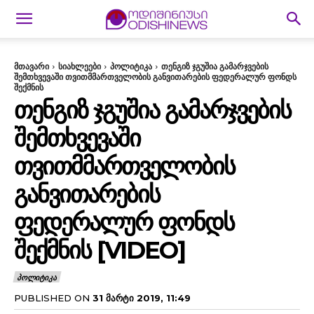
მთავარი
სიახლეები
პოლიტიკა
თენგიზ ჯგუშია გამარჯვების
შემთხვევაში თვითმმართველობის განვითარების ფედერალურ ფონდს
შექმნის
ᲗᲔᲜᲒᲘᲖ ᲯᲒᲣᲨᲘᲐ ᲒᲐᲛᲐᲠᲯᲕᲔᲑᲘᲡ
ᲨᲔᲛᲗᲮᲕᲔᲕᲐᲨᲘ
ᲗᲕᲘᲗᲛᲛᲐᲠᲗᲕᲔᲚᲝᲑᲘᲡ
ᲒᲐᲜᲕᲘᲗᲐᲠᲔᲑᲘᲡ
ᲤᲔᲓᲔᲠᲐᲚᲣᲠ ᲤᲝᲜᲓᲡ
ᲨᲔᲥᲛᲜᲘᲡ [VIDEO]
ᲞᲝᲚᲘᲢᲘᲙᲐ
PUBLISHED ON
31 ᲛᲐᲠᲢᲘ 2019, 11:49