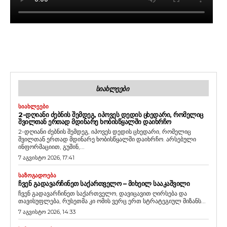
ᲡᲘᲐᲮᲚᲔᲔᲑᲘ
ᲡᲘᲐᲮᲚᲔᲔᲑᲘ
2-ᲓᲦᲘᲐᲜᲘ ᲫᲔᲑᲜᲘᲡ ᲨᲔᲛᲓᲔᲒ, ᲘᲞᲝᲕᲔᲡ ᲓᲔᲓᲘᲡ ᲪᲮᲔᲓᲐᲠᲘ, ᲠᲝᲛᲔᲚᲘᲪ
ᲨᲕᲘᲚᲗᲐᲜ ᲔᲠᲗᲐᲓ ᲛᲓᲘᲜᲐᲠᲔ ᲮᲝᲑᲘᲡᲬᲧᲐᲚᲨᲘ ᲓᲐᲘᲮᲠᲩᲝ
2-დღიანი ძებნის შემდეგ, იპოვეს დედის ცხედარი, რომელიც
შვილთან ერთად მდინარე ხობისწყალში დაიხრჩო. არსებული
ინფორმაციით, გუშინ,...
7 აგვისტო 2026, 17:41
ᲡᲐᲖᲝᲒᲐᲓᲝᲔᲑᲐ
ᲩᲕᲔᲜ ᲒᲐᲓᲐᲕᲐᲠᲩᲘᲜᲔᲗ ᲡᲐᲥᲐᲠᲗᲕᲔᲚᲝ – ᲛᲘᲮᲔᲘᲚ ᲡᲐᲐᲙᲐᲨᲕᲘᲚᲘ
ჩვენ გადავარჩინეთ საქართველო, დავიცავით ღირსება და
თავისუფლება, რუსეთმა კი ომის ვერც ერთ სტრატეგიულ მიზანს...
7 აგვისტო 2026, 14:33