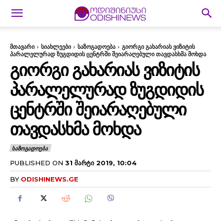
მთავარი
სიახლეები
საზოგადოება
გიორგი გახარიას ვიზიტის
პარალელურად ზუგდიდის ცენტრში შეიარაღებული თავდასხმა მოხდა
ᲒᲘᲝᲠᲒᲘ ᲒᲐᲮᲐᲠᲘᲐᲡ ᲕᲘᲖᲘᲢᲘᲡ
ᲞᲐᲠᲐᲚᲔᲚᲣᲠᲐᲓ ᲖᲣᲒᲓᲘᲓᲘᲡ
ᲪᲔᲜᲢᲠᲨᲘ ᲨᲔᲘᲐᲠᲐᲦᲔᲑᲣᲚᲘ
ᲗᲐᲕᲓᲐᲡᲮᲛᲐ ᲛᲝᲮᲓᲐ
ᲡᲐᲖᲝᲒᲐᲓᲝᲔᲑᲐ
PUBLISHED ON
31 ᲛᲐᲠᲢᲘ 2019, 10:04
BY
ODISHINEWS.GE