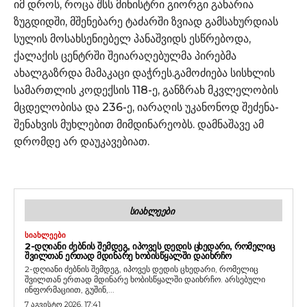
იმ დროს, როცა შსს მინისტრი გიორგი გახარია
ზუგდიდში, მშენებარე ტაძარში ზვიად გამსახურდიას
სულის მოსახსენიებელ პანაშვიდს ესწრებოდა,
ქალაქის ცენტრში შეიარაღებულმა პირებმა
ახალგაზრდა მამაკაცი დაჭრეს.გამოძიება სისხლის
სამართლის კოდექსის 118-ე, განზრახ მკვლელობის
მცდელობისა და 236-ე, იარაღის უკანონოდ შეძენა-
შენახვის მუხლებით მიმდინარეობს. დამნაშავე ამ
დრომდე არ დაუკავებიათ.
ᲡᲘᲐᲮᲚᲔᲔᲑᲘ
ᲡᲘᲐᲮᲚᲔᲔᲑᲘ
2-ᲓᲦᲘᲐᲜᲘ ᲫᲔᲑᲜᲘᲡ ᲨᲔᲛᲓᲔᲒ, ᲘᲞᲝᲕᲔᲡ ᲓᲔᲓᲘᲡ ᲪᲮᲔᲓᲐᲠᲘ, ᲠᲝᲛᲔᲚᲘᲪ
ᲨᲕᲘᲚᲗᲐᲜ ᲔᲠᲗᲐᲓ ᲛᲓᲘᲜᲐᲠᲔ ᲮᲝᲑᲘᲡᲬᲧᲐᲚᲨᲘ ᲓᲐᲘᲮᲠᲩᲝ
2-დღიანი ძებნის შემდეგ, იპოვეს დედის ცხედარი, რომელიც
შვილთან ერთად მდინარე ხობისწყალში დაიხრჩო. არსებული
ინფორმაციით, გუშინ,...
7 აგვისტო 2026, 17:41