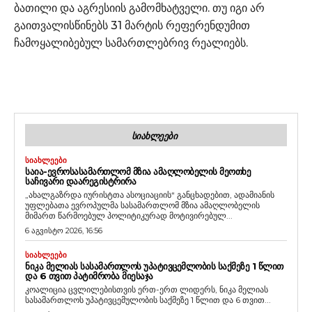
ბათილი და აგრესიის გამომხატველი. თუ იგი არ
გაითვალისწინებს 31 მარტის რეფერენდუმით
ჩამოყალიბებულ სამართლებრივ რეალიებს.
ᲡᲘᲐᲮᲚᲔᲔᲑᲘ
ᲡᲘᲐᲮᲚᲔᲔᲑᲘ
ᲡᲐᲘᲐ-ᲔᲕᲠᲝᲡᲐᲡᲐᲛᲐᲠᲗᲚᲝᲛ ᲛᲖᲘᲐ ᲐᲛᲐᲦᲚᲝᲑᲔᲚᲘᲡ ᲛᲔᲝᲗᲮᲔ
ᲡᲐᲩᲘᲕᲐᲠᲘ ᲓᲐᲐᲠᲔᲒᲘᲡᲢᲠᲘᲠᲐ
„ახალგაზრდა იურისტთა ასოციაციის“ განცხადებით, ადამიანის
უფლებათა ევროპულმა სასამართლომ მზია ამაღლობელის
მიმართ წარმოებულ პოლიტიკურად მოტივირებულ...
6 აგვისტო 2026, 16:56
ᲡᲘᲐᲮᲚᲔᲔᲑᲘ
ᲜᲘᲙᲐ ᲛᲔᲚᲘᲐᲡ ᲡᲐᲡᲐᲛᲐᲠᲗᲚᲝᲡ ᲣᲞᲐᲢᲘᲕᲪᲔᲛᲚᲝᲑᲘᲡ ᲡᲐᲥᲛᲔᲖᲔ 1 ᲬᲚᲘᲗ
ᲓᲐ 6 ᲗᲕᲘᲗ ᲞᲐᲢᲘᲛᲠᲝᲑᲐ ᲛᲘᲔᲡᲐᲯᲐ
კოალიცია ცვლილებისთვის ერთ-ერთ ლიდერს, ნიკა მელიას
სასამართლოს უპატივცემულობის საქმეზე 1 წლით და 6 თვით...