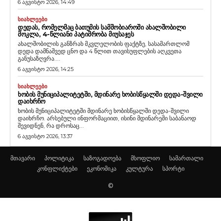
6 აგვისტო 2026, 14:49
ᲡᲘᲐᲮᲚᲔᲔᲑᲘ
ᲓᲔᲓᲐᲡ, ᲠᲝᲛᲔᲚᲛᲐᲪ ᲑᲐᲗᲣᲛᲘᲡ ᲡᲐᲛᲨᲝᲑᲘᲐᲠᲝᲨᲘ ᲐᲮᲐᲚᲨᲝᲑᲘᲚᲘ
ᲛᲝᲙᲚᲐ, 4-ᲬᲚᲘᲐᲜᲘ ᲞᲐᲢᲘᲛᲠᲝᲑᲐ ᲛᲘᲣᲡᲐᲯᲔᲡ
ახალშობილის განზრახ მკვლელობის ფაქტზე, სასამართლომ
დედა დამნაშვედ ცნო და 4 წლით თავისუფლების აღკვეთა
განუსაზღვრა....
6 აგვისტო 2026, 14:25
ᲡᲘᲐᲮᲚᲔᲔᲑᲘ
ᲮᲝᲑᲘᲡ ᲛᲣᲜᲘᲪᲘᲞᲐᲚᲘᲢᲔᲢᲨᲘ, ᲛᲓᲘᲜᲐᲠᲔ ᲮᲝᲑᲘᲡᲬᲧᲐᲚᲨᲘ ᲓᲔᲓᲐ-ᲨᲕᲘᲚᲘ
ᲓᲐᲘᲮᲠᲩᲝ
ხობის მუნიციპალიტეტში მდინარე ხობისწყალში დედა-შვილი
დაიხრჩო. არსებული ინფორმაციით, ისინი მდინარეში საბანაოდ
შევიდნენ, რა დროსაც...
6 აგვისტო 2026, 13:37
მთავარი
პოლიტიკა
საზოგადოება
მსოფლიო
სამართალი
კონფლიქტები
ეკონომიკა
კულტურა
სპორტი
©