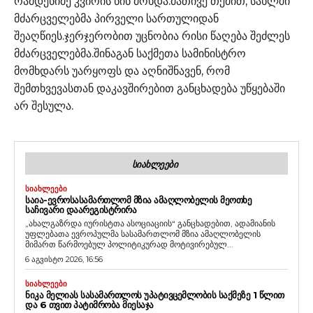
რამდენიმე კვირის წინ მოხდა.მათივე თქმით, სახლში
მძარცველებმა პირველი სართულიდან
შეაღწიეს.ჯერჯერობით უცნობია რისი წაღება შეძლეს
მძარცველებმა.შინაგან საქმეთა სამინისტრო
მომხდარს უარყოფს და აღნიშნავენ, რომ
შემთხვევასთან დაკავშირებით განცხადება უწყებაში
არ შესულა.
ᲡᲘᲐᲮᲚᲔᲔᲑᲘ
ᲡᲘᲐᲮᲚᲔᲔᲑᲘ
ᲡᲐᲘᲐ-ᲔᲕᲠᲝᲡᲐᲡᲐᲛᲐᲠᲗᲚᲝᲛ ᲛᲖᲘᲐ ᲐᲛᲐᲦᲚᲝᲑᲔᲚᲘᲡ ᲛᲔᲝᲗᲮᲔ
ᲡᲐᲩᲘᲕᲐᲠᲘ ᲓᲐᲐᲠᲔᲒᲘᲡᲢᲠᲘᲠᲐ
„ახალგაზრდა იურისტთა ასოციაციის“ განცხადებით, ადამიანის
უფლებათა ევროპულმა სასამართლომ მზია ამაღლობელის
მიმართ წარმოებულ პოლიტიკურად მოტივირებულ...
6 აგვისტო 2026, 16:56
ᲡᲘᲐᲮᲚᲔᲔᲑᲘ
ᲜᲘᲙᲐ ᲛᲔᲚᲘᲐᲡ ᲡᲐᲡᲐᲛᲐᲠᲗᲚᲝᲡ ᲣᲞᲐᲢᲘᲕᲪᲔᲛᲚᲝᲑᲘᲡ ᲡᲐᲥᲛᲔᲖᲔ 1 ᲬᲚᲘᲗ
ᲓᲐ 6 ᲗᲕᲘᲗ ᲞᲐᲢᲘᲛᲠᲝᲑᲐ ᲛᲘᲔᲡᲐᲯᲐ