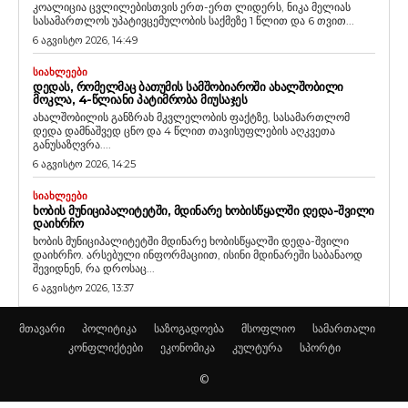
კოალიცია ცვლილებისთვის ერთ-ერთ ლიდერს, ნიკა მელიას
სასამართლოს უპატივცემულობის საქმეზე 1 წლით და 6 თვით...
6 აგვისტო 2026, 14:49
ᲡᲘᲐᲮᲚᲔᲔᲑᲘ
ᲓᲔᲓᲐᲡ, ᲠᲝᲛᲔᲚᲛᲐᲪ ᲑᲐᲗᲣᲛᲘᲡ ᲡᲐᲛᲨᲝᲑᲘᲐᲠᲝᲨᲘ ᲐᲮᲐᲚᲨᲝᲑᲘᲚᲘ
ᲛᲝᲙᲚᲐ, 4-ᲬᲚᲘᲐᲜᲘ ᲞᲐᲢᲘᲛᲠᲝᲑᲐ ᲛᲘᲣᲡᲐᲯᲔᲡ
ახალშობილის განზრახ მკვლელობის ფაქტზე, სასამართლომ
დედა დამნაშვედ ცნო და 4 წლით თავისუფლების აღკვეთა
განუსაზღვრა....
6 აგვისტო 2026, 14:25
ᲡᲘᲐᲮᲚᲔᲔᲑᲘ
ᲮᲝᲑᲘᲡ ᲛᲣᲜᲘᲪᲘᲞᲐᲚᲘᲢᲔᲢᲨᲘ, ᲛᲓᲘᲜᲐᲠᲔ ᲮᲝᲑᲘᲡᲬᲧᲐᲚᲨᲘ ᲓᲔᲓᲐ-ᲨᲕᲘᲚᲘ
ᲓᲐᲘᲮᲠᲩᲝ
ხობის მუნიციპალიტეტში მდინარე ხობისწყალში დედა-შვილი
დაიხრჩო. არსებული ინფორმაციით, ისინი მდინარეში საბანაოდ
შევიდნენ, რა დროსაც...
6 აგვისტო 2026, 13:37
მთავარი
პოლიტიკა
საზოგადოება
მსოფლიო
სამართალი
კონფლიქტები
ეკონომიკა
კულტურა
სპორტი
©