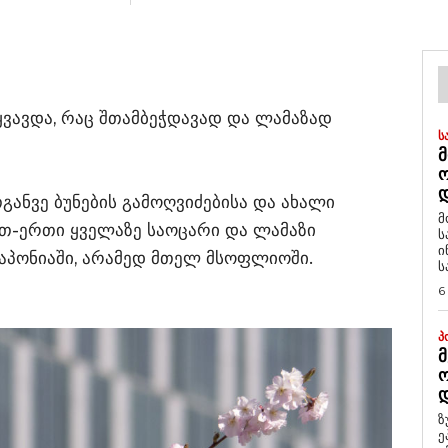
ყვავდა, რაც შთამბეჭდავად და ლამაზად
Ს
Მ
Დ
ანვე ბუნების გამოღვიძებისა და ახალი
მ
თ-ერთი ყველაზე საოცარი და ლამაზი
ს
ი
აპონიაში, არამედ მთელ მსოფლიოში.
ს
6
Პ
Მ
Ო
Დ
ზ
ე