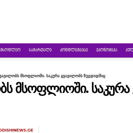
ᲛᲡᲝᲤᲚᲘᲝ
ᲡᲐᲛᲐᲠᲗᲐᲚᲘ
ᲙᲝᲜᲤᲚᲘᲥᲢᲔᲑᲘ
ᲔᲙᲝᲜᲝᲛᲘᲙᲐ
ᲙᲣ
ყვავილობს მსოფლიოში. საკურა ყვავილობს ზუგდიდშიც
ᲑᲡ ᲛᲡᲝᲤᲚᲘᲝᲨᲘ. ᲡᲐᲙᲣᲠᲐ
ODISHINEWS.GE