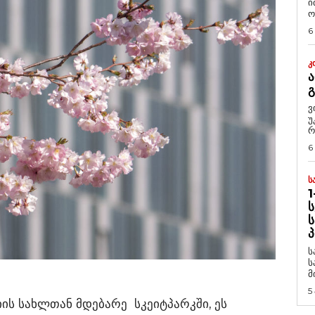
ი
ო
6
Კ
Ა
ვ
უ
რ
6
Ს
1
Ს
Ს
Პ
ს
ს
მ
5
იის სახლთან მდებარე სკეიტპარკში, ეს