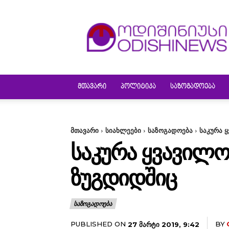
ODISHINEWS
ᲛᲗᲐᲕᲐᲠᲘ
ᲞᲝᲚᲘᲢᲘᲙᲐ
ᲡᲐᲖᲝᲒᲐᲓᲝᲔᲑᲐ
მთავარი
სიახლეები
საზოგადოება
საკურა 
ᲡᲐᲙᲣᲠᲐ ᲧᲕᲐᲕᲘᲚᲝ
ᲖᲣᲒᲓᲘᲓᲨᲘᲪ
ᲡᲐᲖᲝᲒᲐᲓᲝᲔᲑᲐ
PUBLISHED ON
BY
27 ᲛᲐᲠᲢᲘ 2019, 9:42