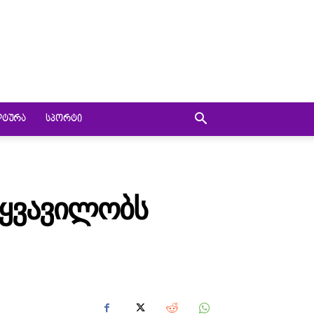
ᲚᲢᲣᲠᲐ
ᲡᲞᲝᲠᲢᲘ
 ᲧᲕᲐᲕᲘᲚᲝᲑᲡ