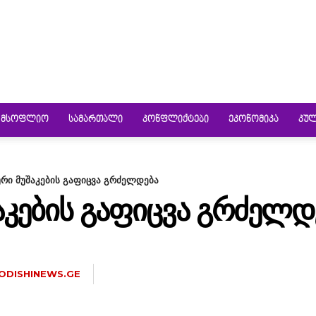
ᲛᲡᲝᲤᲚᲘᲝ
ᲡᲐᲛᲐᲠᲗᲐᲚᲘ
ᲙᲝᲜᲤᲚᲘᲥᲢᲔᲑᲘ
ᲔᲙᲝᲜᲝᲛᲘᲙᲐ
ᲙᲣ
რი მუშაკების გაფიცვა გრძელდება
ᲙᲔᲑᲘᲡ ᲒᲐᲤᲘᲪᲕᲐ ᲒᲠᲫᲔᲚᲓ
ODISHINEWS.GE