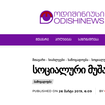
ODISHINEWS
ᲛᲗᲐᲕᲐᲠᲘ
ᲞᲝᲚᲘᲢᲘᲙᲐ
ᲡᲐᲖᲝᲒᲐᲓᲝᲔᲑᲐ
მთავარი
სიახლეები
საზოგადოება
სოციალუ
ᲡᲝᲪᲘᲐᲚᲣᲠᲘ ᲛᲣᲨᲐ
ᲡᲐᲖᲝᲒᲐᲓᲝᲔᲑᲐ
PUBLISHED ON
BY
26 ᲛᲐᲠᲢᲘ 2019, 6:09