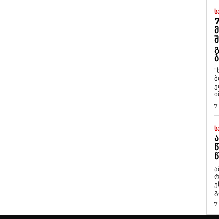
Ს
7
Მ
Შ
Გ
Ბ
“
ბ
ე
ი
7
Ს
Ა
Წ
Წ
ა
რ
ეხმაუ
გ
7