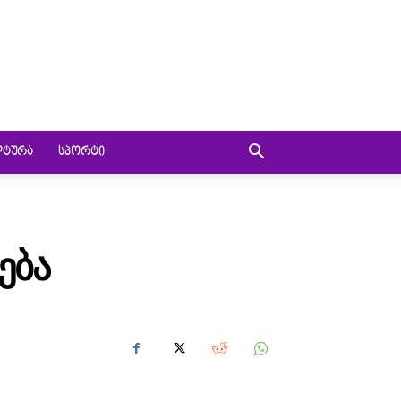
ᲚᲢᲣᲠᲐ
ᲡᲞᲝᲠᲢᲘ
ᲔᲑᲐ