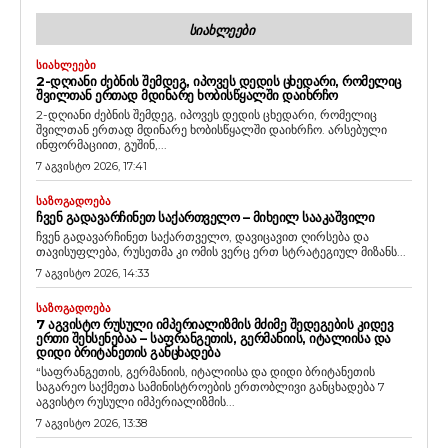
ᲡᲘᲐᲮᲚᲔᲔᲑᲘ
ᲡᲘᲐᲮᲚᲔᲔᲑᲘ
2-ᲓᲦᲘᲐᲜᲘ ᲫᲔᲑᲜᲘᲡ ᲨᲔᲛᲓᲔᲒ, ᲘᲞᲝᲕᲔᲡ ᲓᲔᲓᲘᲡ ᲪᲮᲔᲓᲐᲠᲘ, ᲠᲝᲛᲔᲚᲘᲪ
ᲨᲕᲘᲚᲗᲐᲜ ᲔᲠᲗᲐᲓ ᲛᲓᲘᲜᲐᲠᲔ ᲮᲝᲑᲘᲡᲬᲧᲐᲚᲨᲘ ᲓᲐᲘᲮᲠᲩᲝ
2-დღიანი ძებნის შემდეგ, იპოვეს დედის ცხედარი, რომელიც
შვილთან ერთად მდინარე ხობისწყალში დაიხრჩო. არსებული
ინფორმაციით, გუშინ,...
7 აგვისტო 2026, 17:41
ᲡᲐᲖᲝᲒᲐᲓᲝᲔᲑᲐ
ᲩᲕᲔᲜ ᲒᲐᲓᲐᲕᲐᲠᲩᲘᲜᲔᲗ ᲡᲐᲥᲐᲠᲗᲕᲔᲚᲝ – ᲛᲘᲮᲔᲘᲚ ᲡᲐᲐᲙᲐᲨᲕᲘᲚᲘ
ჩვენ გადავარჩინეთ საქართველო, დავიცავით ღირსება და
თავისუფლება, რუსეთმა კი ომის ვერც ერთ სტრატეგიულ მიზანს...
7 აგვისტო 2026, 14:33
ᲡᲐᲖᲝᲒᲐᲓᲝᲔᲑᲐ
7 ᲐᲒᲕᲘᲡᲢᲝ ᲠᲣᲡᲣᲚᲘ ᲘᲛᲞᲔᲠᲘᲐᲚᲘᲖᲛᲘᲡ ᲛᲫᲘᲛᲔ ᲨᲔᲓᲔᲒᲔᲑᲘᲡ ᲙᲘᲓᲔᲕ
ᲔᲠᲗᲘ ᲨᲔᲮᲡᲔᲜᲔᲑᲐᲐ – ᲡᲐᲤᲠᲐᲜᲒᲔᲗᲘᲡ, ᲒᲔᲠᲛᲐᲜᲘᲘᲡ, ᲘᲢᲐᲚᲘᲘᲡᲐ ᲓᲐ
ᲓᲘᲓᲘ ᲑᲠᲘᲢᲐᲜᲔᲗᲘᲡ ᲒᲐᲜᲪᲮᲐᲓᲔᲑᲐ
“საფრანგეთის, გერმანიის, იტალიისა და დიდი ბრიტანეთის
საგარეო საქმეთა სამინისტროების ერთობლივი განცხადება 7
აგვისტო რუსული იმპერიალიზმის...
7 აგვისტო 2026, 13:38