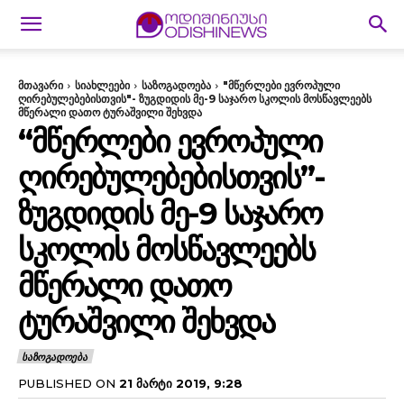
მთავარი
სიახლეები
საზოგადოება
"მწერლები ევროპული
ღირებულებებისთვის"- ზუგდიდის მე-9 საჯარო სკოლის მოსწავლეებს
მწერალი დათო ტურაშვილი შეხვდა
“ᲛᲬᲔᲠᲚᲔᲑᲘ ᲔᲕᲠᲝᲞᲣᲚᲘ
ᲦᲘᲠᲔᲑᲣᲚᲔᲑᲔᲑᲘᲡᲗᲕᲘᲡ”-
ᲖᲣᲒᲓᲘᲓᲘᲡ ᲛᲔ-9 ᲡᲐᲯᲐᲠᲝ
ᲡᲙᲝᲚᲘᲡ ᲛᲝᲡᲬᲐᲕᲚᲔᲔᲑᲡ
ᲛᲬᲔᲠᲐᲚᲘ ᲓᲐᲗᲝ
ᲢᲣᲠᲐᲨᲕᲘᲚᲘ ᲨᲔᲮᲕᲓᲐ
ᲡᲐᲖᲝᲒᲐᲓᲝᲔᲑᲐ
PUBLISHED ON
21 ᲛᲐᲠᲢᲘ 2019, 9:28