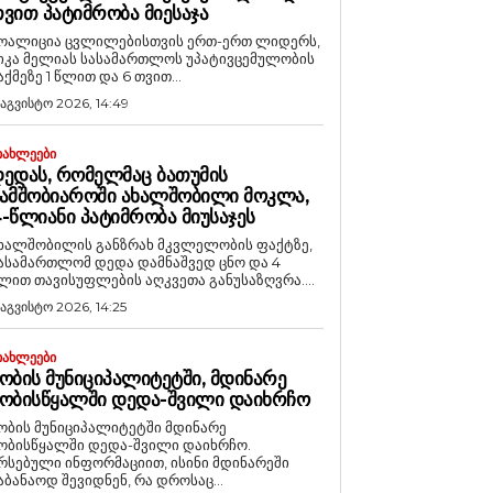
ᲕᲘᲗ ᲞᲐᲢᲘᲛᲠᲝᲑᲐ ᲛᲘᲔᲡᲐᲯᲐ
ოალიცია ცვლილებისთვის ერთ-ერთ ლიდერს,
იკა მელიას სასამართლოს უპატივცემულობის
აქმეზე 1 წლით და 6 თვით...
 აგვისტო 2026, 14:49
ᲘᲐᲮᲚᲔᲔᲑᲘ
ᲔᲓᲐᲡ, ᲠᲝᲛᲔᲚᲛᲐᲪ ᲑᲐᲗᲣᲛᲘᲡ
ᲐᲛᲨᲝᲑᲘᲐᲠᲝᲨᲘ ᲐᲮᲐᲚᲨᲝᲑᲘᲚᲘ ᲛᲝᲙᲚᲐ,
-ᲬᲚᲘᲐᲜᲘ ᲞᲐᲢᲘᲛᲠᲝᲑᲐ ᲛᲘᲣᲡᲐᲯᲔᲡ
ხალშობილის განზრახ მკვლელობის ფაქტზე,
ასამართლომ დედა დამნაშვედ ცნო და 4
ლით თავისუფლების აღკვეთა განუსაზღვრა....
 აგვისტო 2026, 14:25
ᲘᲐᲮᲚᲔᲔᲑᲘ
ᲝᲑᲘᲡ ᲛᲣᲜᲘᲪᲘᲞᲐᲚᲘᲢᲔᲢᲨᲘ, ᲛᲓᲘᲜᲐᲠᲔ
ᲝᲑᲘᲡᲬᲧᲐᲚᲨᲘ ᲓᲔᲓᲐ-ᲨᲕᲘᲚᲘ ᲓᲐᲘᲮᲠᲩᲝ
ობის მუნიციპალიტეტში მდინარე
ობისწყალში დედა-შვილი დაიხრჩო.
რსებული ინფორმაციით, ისინი მდინარეში
აბანაოდ შევიდნენ, რა დროსაც...