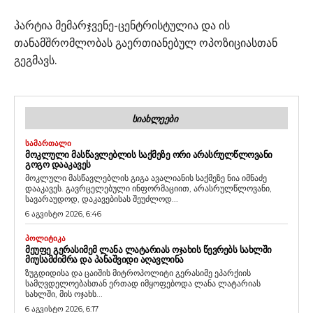
პარტია მემარჯვენე-ცენტრისტულია და ის
თანამშრომლობას გაერთიანებულ ოპოზიციასთან
გეგმავს.
ᲡᲘᲐᲮᲚᲔᲔᲑᲘ
ᲡᲐᲛᲐᲠᲗᲐᲚᲘ
ᲛᲝᲙᲚᲣᲚᲘ ᲛᲐᲡᲬᲐᲕᲚᲔᲑᲚᲘᲡ ᲡᲐᲥᲛᲔᲖᲔ ᲝᲠᲘ ᲐᲠᲐᲡᲠᲣᲚᲬᲚᲝᲕᲐᲜᲘ
ᲒᲝᲒᲝ ᲓᲐᲐᲙᲐᲕᲔᲡ
მოკლული მასწავლებლის გიგა ავალიანის საქმეზე ნია იმნაძე
დააკავეს. გავრცელებული ინფორმაციით, არასრულწლოვანი,
სავარაუდოდ, დაკავებისას შეუძლოდ...
6 აგვისტო 2026, 6:46
ᲞᲝᲚᲘᲢᲘᲙᲐ
ᲛᲔᲣᲤᲔ ᲒᲔᲠᲐᲡᲘᲛᲔᲛ ᲚᲐᲜᲐ ᲚᲐᲢᲐᲠᲘᲐᲡ ᲝᲯᲐᲮᲘᲡ ᲬᲔᲕᲠᲔᲑᲡ ᲡᲐᲮᲚᲨᲘ
ᲛᲘᲣᲡᲐᲛᲫᲘᲛᲠᲐ ᲓᲐ ᲞᲐᲜᲐᲨᲕᲘᲓᲘ ᲐᲦᲐᲕᲚᲘᲜᲐ
ზუგდიდისა და ცაიშის მიტროპოლიტი გერასიმე ეპარქიის
სამღვდელოებასთან ერთად იმყოფებოდა ლანა ლატარიას
სახლში, მის ოჯახს...
6 აგვისტო 2026, 6:17