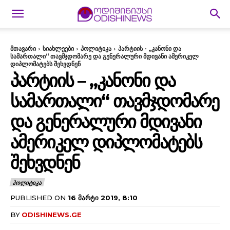
მთავარი
სიახლეები
პოლიტიკა
პარტიის - „კანონი და
სამართალი“ თავმჯდომარე და გენერალური მდივანი ამერიკელ
დიპლომატებს შეხვდნენ
ᲞᲐᲠᲢᲘᲘᲡ – „ᲙᲐᲜᲝᲜᲘ ᲓᲐ
ᲡᲐᲛᲐᲠᲗᲐᲚᲘ“ ᲗᲐᲕᲛᲯᲓᲝᲛᲐᲠᲔ
ᲓᲐ ᲒᲔᲜᲔᲠᲐᲚᲣᲠᲘ ᲛᲓᲘᲕᲐᲜᲘ
ᲐᲛᲔᲠᲘᲙᲔᲚ ᲓᲘᲞᲚᲝᲛᲐᲢᲔᲑᲡ
ᲨᲔᲮᲕᲓᲜᲔᲜ
ᲞᲝᲚᲘᲢᲘᲙᲐ
PUBLISHED ON
16 ᲛᲐᲠᲢᲘ 2019, 8:10
BY
ODISHINEWS.GE