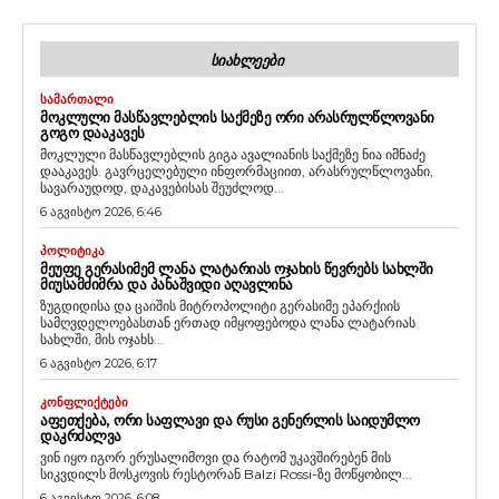
ᲡᲘᲐᲮᲚᲔᲔᲑᲘ
ᲡᲐᲛᲐᲠᲗᲐᲚᲘ
ᲛᲝᲙᲚᲣᲚᲘ ᲛᲐᲡᲬᲐᲕᲚᲔᲑᲚᲘᲡ ᲡᲐᲥᲛᲔᲖᲔ ᲝᲠᲘ ᲐᲠᲐᲡᲠᲣᲚᲬᲚᲝᲕᲐᲜᲘ
ᲒᲝᲒᲝ ᲓᲐᲐᲙᲐᲕᲔᲡ
მოკლული მასწავლებლის გიგა ავალიანის საქმეზე ნია იმნაძე
დააკავეს. გავრცელებული ინფორმაციით, არასრულწლოვანი,
სავარაუდოდ, დაკავებისას შეუძლოდ...
6 აგვისტო 2026, 6:46
ᲞᲝᲚᲘᲢᲘᲙᲐ
ᲛᲔᲣᲤᲔ ᲒᲔᲠᲐᲡᲘᲛᲔᲛ ᲚᲐᲜᲐ ᲚᲐᲢᲐᲠᲘᲐᲡ ᲝᲯᲐᲮᲘᲡ ᲬᲔᲕᲠᲔᲑᲡ ᲡᲐᲮᲚᲨᲘ
ᲛᲘᲣᲡᲐᲛᲫᲘᲛᲠᲐ ᲓᲐ ᲞᲐᲜᲐᲨᲕᲘᲓᲘ ᲐᲦᲐᲕᲚᲘᲜᲐ
ზუგდიდისა და ცაიშის მიტროპოლიტი გერასიმე ეპარქიის
სამღვდელოებასთან ერთად იმყოფებოდა ლანა ლატარიას
სახლში, მის ოჯახს...
6 აგვისტო 2026, 6:17
ᲙᲝᲜᲤᲚᲘᲥᲢᲔᲑᲘ
ᲐᲤᲔᲗᲥᲔᲑᲐ, ᲝᲠᲘ ᲡᲐᲤᲚᲐᲕᲘ ᲓᲐ ᲠᲣᲡᲘ ᲒᲔᲜᲔᲠᲚᲘᲡ ᲡᲐᲘᲓᲣᲛᲚᲝ
ᲓᲐᲙᲠᲫᲐᲚᲕᲐ
ვინ იყო იგორ ერუსალიმოვი და რატომ უკავშირებენ მის
სიკვდილს მოსკოვის რესტორან Balzi Rossi-ზე მოწყობილ...
6 აგვისტო 2026, 6:08