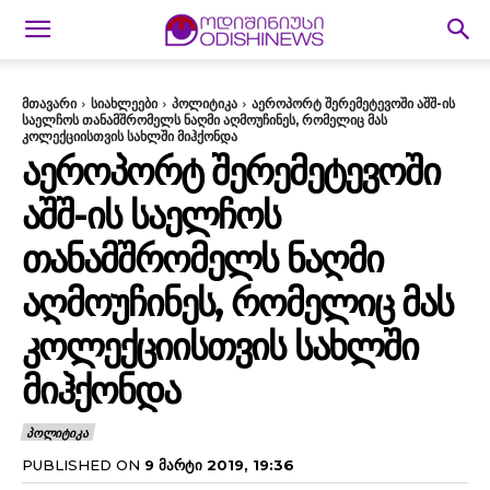
მთავარი
სიახლეები
პოლიტიკა
აეროპორტ შერემეტევოში აშშ-ის
საელჩოს თანამშრომელს ნაღმი აღმოუჩინეს, რომელიც მას
კოლექციისთვის სახლში მიჰქონდა
ᲐᲔᲠᲝᲞᲝᲠᲢ ᲨᲔᲠᲔᲛᲔᲢᲔᲕᲝᲨᲘ
ᲐᲨᲨ-ᲘᲡ ᲡᲐᲔᲚᲩᲝᲡ
ᲗᲐᲜᲐᲛᲨᲠᲝᲛᲔᲚᲡ ᲜᲐᲦᲛᲘ
ᲐᲦᲛᲝᲣᲩᲘᲜᲔᲡ, ᲠᲝᲛᲔᲚᲘᲪ ᲛᲐᲡ
ᲙᲝᲚᲔᲥᲪᲘᲘᲡᲗᲕᲘᲡ ᲡᲐᲮᲚᲨᲘ
ᲛᲘᲰᲥᲝᲜᲓᲐ
ᲞᲝᲚᲘᲢᲘᲙᲐ
PUBLISHED ON
9 ᲛᲐᲠᲢᲘ 2019, 19:36