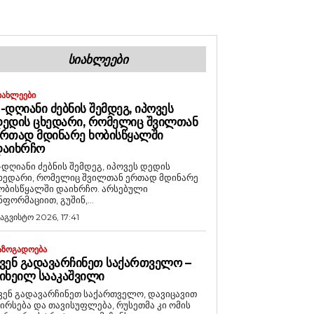
ᲡᲘᲐᲮᲚᲔᲔᲑᲘ
ᲘᲐᲮᲚᲔᲔᲑᲘ
-ᲓᲦᲘᲐᲜᲘ ᲫᲔᲑᲜᲘᲡ ᲨᲔᲛᲓᲔᲒ, ᲘᲞᲝᲕᲔᲡ
ᲔᲓᲘᲡ ᲪᲮᲔᲓᲐᲠᲘ, ᲠᲝᲛᲔᲚᲘᲪ ᲨᲕᲘᲚᲗᲐᲜ
ᲠᲗᲐᲓ ᲛᲓᲘᲜᲐᲠᲔ ᲮᲝᲑᲘᲡᲬᲧᲐᲚᲨᲘ
ᲓᲐᲘᲮᲠᲩᲝ
-დღიანი ძებნის შემდეგ, იპოვეს დედის
ხედარი, რომელიც შვილთან ერთად მდინარე
ობისწყალში დაიხრჩო. არსებული
ნფორმაციით, გუშინ,...
 აგვისტო 2026, 17:41
ᲐᲖᲝᲒᲐᲓᲝᲔᲑᲐ
ᲕᲔᲜ ᲒᲐᲓᲐᲕᲐᲠᲩᲘᲜᲔᲗ ᲡᲐᲥᲐᲠᲗᲕᲔᲚᲝ –
ᲘᲮᲔᲘᲚ ᲡᲐᲐᲙᲐᲨᲕᲘᲚᲘ
ვენ გადავარჩინეთ საქართველო, დავიცავით
ირსება და თავისუფლება, რუსეთმა კი ომის