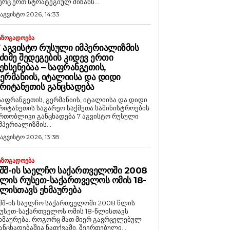
ერც ერთ სტრატეგიულ მიზანს...
 აგვისტო 2026, 14:33
ᲐᲖᲝᲒᲐᲓᲝᲔᲑᲐ
 ᲐᲒᲕᲘᲡᲢᲝ ᲠᲣᲡᲣᲚᲘ ᲘᲛᲞᲔᲠᲘᲐᲚᲘᲖᲛᲘᲡ
ᲫᲘᲛᲔ ᲨᲔᲓᲔᲒᲔᲑᲘᲡ ᲙᲘᲓᲔᲕ ᲔᲠᲗᲘ
ᲔᲮᲡᲔᲜᲔᲑᲐᲐ – ᲡᲐᲤᲠᲐᲜᲒᲔᲗᲘᲡ,
ᲔᲠᲛᲐᲜᲘᲘᲡ, ᲘᲢᲐᲚᲘᲘᲡᲐ ᲓᲐ ᲓᲘᲓᲘ
ᲠᲘᲢᲐᲜᲔᲗᲘᲡ ᲒᲐᲜᲪᲮᲐᲓᲔᲑᲐ
საფრანგეთის, გერმანიის, იტალიისა და დიდი
რიტანეთის საგარეო საქმეთა სამინისტროების
რთობლივი განცხადება 7 აგვისტო რუსული
მპერიალიზმის...
 აგვისტო 2026, 13:38
ᲐᲖᲝᲒᲐᲓᲝᲔᲑᲐ
ᲨᲨ-ᲘᲡ ᲡᲐᲔᲚᲩᲝ ᲡᲐᲥᲐᲠᲗᲕᲔᲚᲝᲨᲘ 2008
ᲚᲘᲡ ᲠᲣᲡᲔᲗ-ᲡᲐᲥᲐᲠᲗᲕᲔᲚᲝᲡ ᲝᲛᲘᲡ 18-
ᲚᲘᲡᲗᲐᲕᲡ ᲔᲮᲛᲐᲣᲠᲔᲑᲐ
შშ-ის საელჩო საქართველოში 2008 წლის
უსეთ-საქართველოს ომის 18-წლისთავს
რება. როგორც მათ მიერ გავრცელებულ
ანცხადებაშია ნათქვამი, შეერთებული...