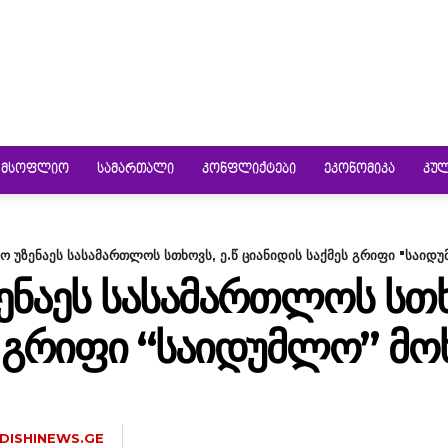
ᲛᲡᲝᲤᲚᲘᲝ
ᲡᲐᲛᲐᲠᲗᲐᲚᲘ
ᲙᲝᲜᲤᲚᲘᲥᲢᲔᲑᲘ
ᲔᲙᲝᲜᲝᲛᲘᲙᲐ
ᲙᲣ
ო უზენაეს სასამართლოს სთხოვს, ე.წ ციანიდის საქმეს გრიფი "საიდ
ᲔᲜᲐᲔᲡ ᲡᲐᲡᲐᲛᲐᲠᲗᲚᲝᲡ ᲡᲗᲮᲝ
Ს ᲒᲠᲘᲤᲘ “ᲡᲐᲘᲓᲣᲛᲚᲝ” ᲛᲝ
DISHINEWS.GE