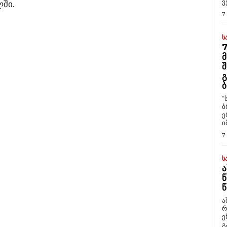
ვ
ლში.
7
Ს
7
Მ
Შ
Გ
Ბ
“
ბ
ე
ი
7
Ს
Ა
Წ
Წ
ა
რ
ეხმაუ
გ