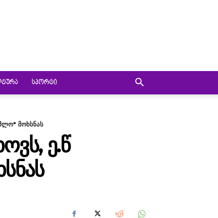
ᲚᲢᲣᲠᲐ
ᲡᲞᲝᲠᲢᲘ
უმლო" მოხსნას
ᲕᲡ, Ე.Წ
ᲮᲡᲜᲐᲡ