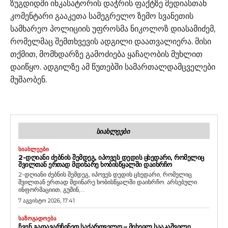
ზუგდიდში ინკასატორის დაჭრის ფაქტზე მედიასთან
კომენტარი გააკეთა სამეგრელო ზემო სვანეთის
სამხარეო პოლიციის უფროსმა ნიკოლოზ დიასამიძემ,
რომელმაც შემთხვევის ადგილი დაათვალიერა. მისი
თქმით, მომხდარზე გამოძიება ყაჩაღობის მუხლით
დაიწყო. ადგილზე ამ წუთებში სამართალდამცველები
მუშაობენ.
ᲡᲘᲐᲮᲚᲔᲔᲑᲘ
ᲡᲘᲐᲮᲚᲔᲔᲑᲘ
2-ᲓᲦᲘᲐᲜᲘ ᲫᲔᲑᲜᲘᲡ ᲨᲔᲛᲓᲔᲒ, ᲘᲞᲝᲕᲔᲡ ᲓᲔᲓᲘᲡ ᲪᲮᲔᲓᲐᲠᲘ, ᲠᲝᲛᲔᲚᲘᲪ
ᲨᲕᲘᲚᲗᲐᲜ ᲔᲠᲗᲐᲓ ᲛᲓᲘᲜᲐᲠᲔ ᲮᲝᲑᲘᲡᲬᲧᲐᲚᲨᲘ ᲓᲐᲘᲮᲠᲩᲝ
2-დღიანი ძებნის შემდეგ, იპოვეს დედის ცხედარი, რომელიც
შვილთან ერთად მდინარე ხობისწყალში დაიხრჩო. არსებული
ინფორმაციით, გუშინ,...
7 აგვისტო 2026, 17:41
ᲡᲐᲖᲝᲒᲐᲓᲝᲔᲑᲐ
ᲩᲕᲔᲜ ᲒᲐᲓᲐᲕᲐᲠᲩᲘᲜᲔᲗ ᲡᲐᲥᲐᲠᲗᲕᲔᲚᲝ – ᲛᲘᲮᲔᲘᲚ ᲡᲐᲐᲙᲐᲨᲕᲘᲚᲘ