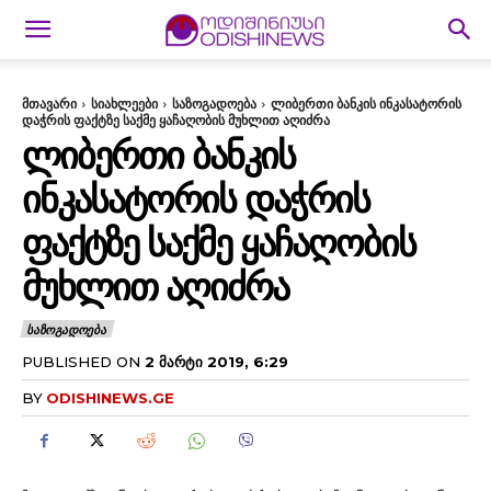
მთავარი
სიახლეები
საზოგადოება
ლიბერთი ბანკის ინკასატორის
დაჭრის ფაქტზე საქმე ყაჩაღობის მუხლით აღიძრა
ᲚᲘᲑᲔᲠᲗᲘ ᲑᲐᲜᲙᲘᲡ
ᲘᲜᲙᲐᲡᲐᲢᲝᲠᲘᲡ ᲓᲐᲭᲠᲘᲡ
ᲤᲐᲥᲢᲖᲔ ᲡᲐᲥᲛᲔ ᲧᲐᲩᲐᲦᲝᲑᲘᲡ
ᲛᲣᲮᲚᲘᲗ ᲐᲦᲘᲫᲠᲐ
ᲡᲐᲖᲝᲒᲐᲓᲝᲔᲑᲐ
PUBLISHED ON
2 ᲛᲐᲠᲢᲘ 2019, 6:29
BY
ODISHINEWS.GE