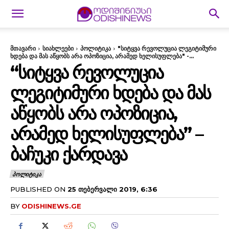
მთავარი
სიახლეები
პოლიტიკა
"სიტყვა რევოლუცია ლეგიტიმური
ხდება და მას აწყობს არა ოპოზიცია, არამედ ხელისუფლება" -...
“ᲡᲘᲢᲧᲕᲐ ᲠᲔᲕᲝᲚᲣᲪᲘᲐ
ᲚᲔᲒᲘᲢᲘᲛᲣᲠᲘ ᲮᲓᲔᲑᲐ ᲓᲐ ᲛᲐᲡ
ᲐᲬᲧᲝᲑᲡ ᲐᲠᲐ ᲝᲞᲝᲖᲘᲪᲘᲐ,
ᲐᲠᲐᲛᲔᲓ ᲮᲔᲚᲘᲡᲣᲤᲚᲔᲑᲐ” –
ᲑᲐᲩᲣᲙᲘ ᲥᲐᲠᲓᲐᲕᲐ
ᲞᲝᲚᲘᲢᲘᲙᲐ
PUBLISHED ON
25 ᲗᲔᲑᲔᲠᲕᲐᲚᲘ 2019, 6:36
BY
ODISHINEWS.GE