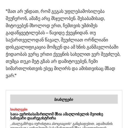
"მათ არ უნდათ, რომ გეგას უფლებამოსილება
შეუჩერონ, ამაზე არც მსჯელობენ. შესაბამისად,
მიტოვებენ მხოლოდ ერთ, ჩემთვის უმძიმეს
გადაწყვეტილებას – წავიდე ქვეყნიდან. თუ
საქართველოდან წავალ, შეუძლიათ ორწლიანი
დისკვალიფიკაცია მომცენ და ამ ხნის განმავლობაში
ჭიდაობას ვერც ერთი ქვეყნის სახელით ვერ შევძლებ,
თუმცა თუკი მეტ გზას არ დამიტოვებენ, ჩემი
სიმართლისთვის ესეც მიღირს და ამისთვისაც მზად
ვარ."
ᲡᲘᲐᲮᲚᲔᲔᲑᲘ
ᲡᲘᲐᲮᲚᲔᲔᲑᲘ
ᲡᲐᲘᲐ-ᲔᲕᲠᲝᲡᲐᲡᲐᲛᲐᲠᲗᲚᲝᲛ ᲛᲖᲘᲐ ᲐᲛᲐᲦᲚᲝᲑᲔᲚᲘᲡ ᲛᲔᲝᲗᲮᲔ
ᲡᲐᲩᲘᲕᲐᲠᲘ ᲓᲐᲐᲠᲔᲒᲘᲡᲢᲠᲘᲠᲐ
„ახალგაზრდა იურისტთა ასოციაციის“ განცხადებით, ადამიანის
უფლებათა ევროპულმა სასამართლომ მზია ამაღლობელის