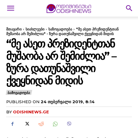
მთავარი
სიახლეები
საზოგადოება
"მე ასეთ პრეზიდენტთან
მუშაობა არ შემიძლია" - ზურა დათუნაშვილი ქვეყნიდან მიდის
“ᲛᲔ ᲐᲡᲔᲗ ᲞᲠᲔᲖᲘᲓᲔᲜᲢᲗᲐᲜ
ᲛᲣᲨᲐᲝᲑᲐ ᲐᲠ ᲨᲔᲛᲘᲫᲚᲘᲐ” –
ᲖᲣᲠᲐ ᲓᲐᲗᲣᲜᲐᲨᲕᲘᲚᲘ
ᲥᲕᲔᲧᲜᲘᲓᲐᲜ ᲛᲘᲓᲘᲡ
ᲡᲐᲖᲝᲒᲐᲓᲝᲔᲑᲐ
PUBLISHED ON
24 ᲗᲔᲑᲔᲠᲕᲐᲚᲘ 2019, 8:14
BY
ODISHINEWS.GE