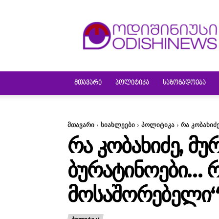
ODISHINEWS
ᲛᲗᲐᲕᲐᲠᲘ
ᲞᲝᲚᲘᲢᲘᲙᲐ
ᲡᲐᲖᲝᲒᲐᲓᲝᲔᲑᲐ
მთავარი
სიახლეები
პოლიტიკა
რა კობახიძე
ᲠᲐ ᲙᲝᲑᲐᲮᲘᲫᲔ, ᲛᲣ
ᲑᲣᲠᲐᲢᲘᲜᲝᲔᲑᲘ… Რ
ᲛᲝᲡᲐᲨᲝᲠᲔᲑᲔᲚᲘ“ 