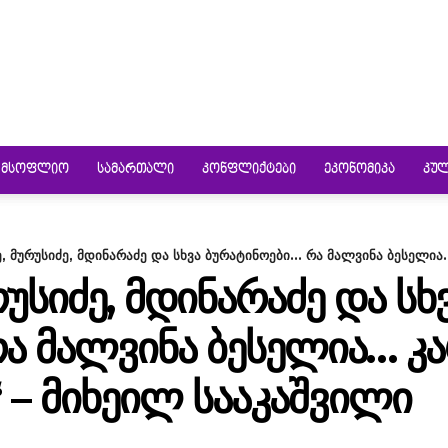
ᲛᲡᲝᲤᲚᲘᲝ
ᲡᲐᲛᲐᲠᲗᲐᲚᲘ
ᲙᲝᲜᲤᲚᲘᲥᲢᲔᲑᲘ
ᲔᲙᲝᲜᲝᲛᲘᲙᲐ
ᲙᲣ
, მურუსიძე, მდინარაძე და სხვა ბურატინოები... რა მალვინა ბესელია.
ᲠᲣᲡᲘᲫᲔ, ᲛᲓᲘᲜᲐᲠᲐᲫᲔ ᲓᲐ ᲡᲮ
Ა ᲛᲐᲚᲕᲘᲜᲐ ᲑᲔᲡᲔᲚᲘᲐ… ᲙᲐ
– ᲛᲘᲮᲔᲘᲚ ᲡᲐᲐᲙᲐᲨᲕᲘᲚᲘ