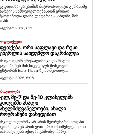
უგდიდისა და ცაიშის მიტროპოლიტი გერასიმე
პარქიის სამღვდელოებასთან ერთად
მყოფებოდა ლანა ლატარიას სახლში, მის
ჯახს...
 აგვისტო 2026, 6:17
ᲝᲜᲤᲚᲘᲥᲢᲔᲑᲘ
ᲤᲔᲗᲥᲔᲑᲐ, ᲝᲠᲘ ᲡᲐᲤᲚᲐᲕᲘ ᲓᲐ ᲠᲣᲡᲘ
ᲒᲔᲜᲔᲠᲚᲘᲡ ᲡᲐᲘᲓᲣᲛᲚᲝ ᲓᲐᲙᲠᲫᲐᲚᲕᲐ
ინ იყო იგორ ერუსალიმოვი და რატომ
კავშირებენ მის სიკვდილს მოსკოვის
ესტორან Balzi Rossi-ზე მოწყობილ...
 აგვისტო 2026, 6:08
ᲐᲖᲝᲒᲐᲓᲝᲔᲑᲐ
-ᲔᲚ, ᲛᲔ-7 ᲓᲐ ᲛᲔ-10 ᲙᲚᲐᲡᲔᲚᲔᲑᲡ
ᲙᲝᲚᲔᲑᲨᲘ ᲐᲮᲐᲚᲘ
ᲐᲮᲔᲚᲛᲫᲦᲕᲐᲜᲔᲚᲝᲔᲑᲘ, ᲐᲮᲐᲚᲘ
ᲠᲝᲒᲠᲐᲛᲔᲑᲘ ᲓᲐᲮᲕᲓᲔᲑᲐᲗ
ასკოლო ფორმა არ არის მეორეხარისხოვანი
აკითხი და ეს არის ერთ-ერთი მნიშვნელოვანი
იმართულება იქიდან გამომდინარე,...