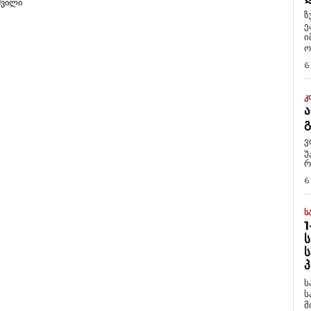
შვილი
ზ
ე
ი
ო
6
Კ
Ა
ვ
უ
რ
6
Ს
1
Ს
Ს
Პ
ს
ს
მ