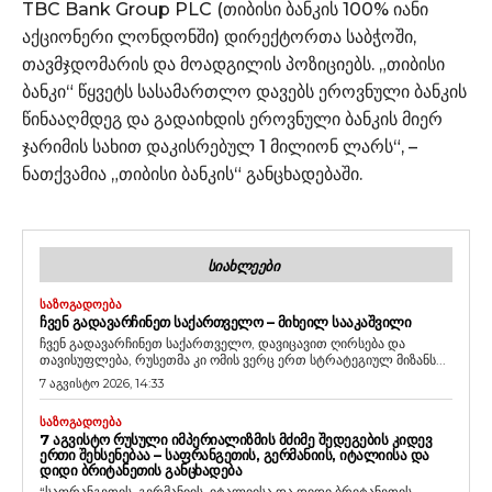
TBC Bank Group PLC (თიბისი ბანკის 100% იანი
აქციონერი ლონდონში) დირექტორთა საბჭოში,
თავმჯდომარის და მოადგილის პოზიციებს. „თიბისი
ბანკი“ წყვეტს სასამართლო დავებს ეროვნული ბანკის
წინააღმდეგ და გადაიხდის ეროვნული ბანკის მიერ
ჯარიმის სახით დაკისრებულ 1 მილიონ ლარს“, –
ნათქვამია „თიბისი ბანკის“ განცხადებაში.
ᲡᲘᲐᲮᲚᲔᲔᲑᲘ
ᲡᲐᲖᲝᲒᲐᲓᲝᲔᲑᲐ
ᲩᲕᲔᲜ ᲒᲐᲓᲐᲕᲐᲠᲩᲘᲜᲔᲗ ᲡᲐᲥᲐᲠᲗᲕᲔᲚᲝ – ᲛᲘᲮᲔᲘᲚ ᲡᲐᲐᲙᲐᲨᲕᲘᲚᲘ
ჩვენ გადავარჩინეთ საქართველო, დავიცავით ღირსება და
თავისუფლება, რუსეთმა კი ომის ვერც ერთ სტრატეგიულ მიზანს...
7 აგვისტო 2026, 14:33
ᲡᲐᲖᲝᲒᲐᲓᲝᲔᲑᲐ
7 ᲐᲒᲕᲘᲡᲢᲝ ᲠᲣᲡᲣᲚᲘ ᲘᲛᲞᲔᲠᲘᲐᲚᲘᲖᲛᲘᲡ ᲛᲫᲘᲛᲔ ᲨᲔᲓᲔᲒᲔᲑᲘᲡ ᲙᲘᲓᲔᲕ
ᲔᲠᲗᲘ ᲨᲔᲮᲡᲔᲜᲔᲑᲐᲐ – ᲡᲐᲤᲠᲐᲜᲒᲔᲗᲘᲡ, ᲒᲔᲠᲛᲐᲜᲘᲘᲡ, ᲘᲢᲐᲚᲘᲘᲡᲐ ᲓᲐ
ᲓᲘᲓᲘ ᲑᲠᲘᲢᲐᲜᲔᲗᲘᲡ ᲒᲐᲜᲪᲮᲐᲓᲔᲑᲐ
“საფრანგეთის, გერმანიის, იტალიისა და დიდი ბრიტანეთის