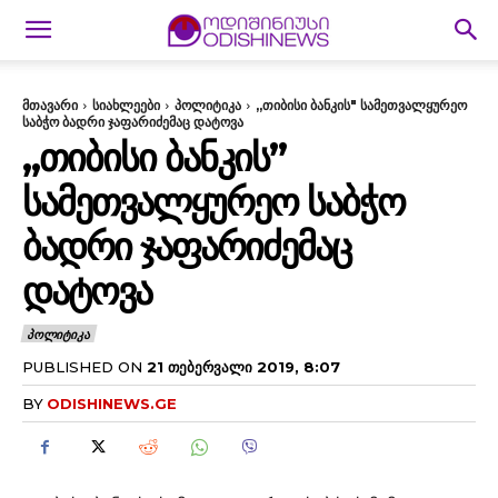
მთავარი
სიახლეები
პოლიტიკა
„თიბისი ბანკის" სამეთვალყურეო
საბჭო ბადრი ჯაფარიძემაც დატოვა
„ᲗᲘᲑᲘᲡᲘ ᲑᲐᲜᲙᲘᲡ”
ᲡᲐᲛᲔᲗᲕᲐᲚᲧᲣᲠᲔᲝ ᲡᲐᲑᲭᲝ
ᲑᲐᲓᲠᲘ ᲯᲐᲤᲐᲠᲘᲫᲔᲛᲐᲪ
ᲓᲐᲢᲝᲕᲐ
ᲞᲝᲚᲘᲢᲘᲙᲐ
PUBLISHED ON
21 ᲗᲔᲑᲔᲠᲕᲐᲚᲘ 2019, 8:07
BY
ODISHINEWS.GE