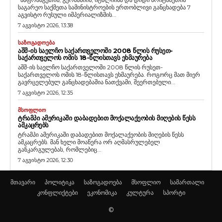
საგარეო საქმეთა სამინისტროების ერთობლივი განცხადება 7
აგვისტო რუსული იმპერიალიზმის...
7 აგვისტო 2026, 13:38
ᲡᲐᲖᲝᲒᲐᲓᲝᲔᲑᲐ
ᲐᲨᲨ-ᲘᲡ ᲡᲐᲔᲚᲩᲝ ᲡᲐᲥᲐᲠᲗᲕᲔᲚᲝᲨᲘ 2008 ᲬᲚᲘᲡ ᲠᲣᲡᲔᲗ-
ᲡᲐᲥᲐᲠᲗᲕᲔᲚᲝᲡ ᲝᲛᲘᲡ 18-ᲬᲚᲘᲡᲗᲐᲕᲡ ᲔᲮᲛᲐᲣᲠᲔᲑᲐ
აშშ-ის საელჩო საქართველოში 2008 წლის რუსეთ-
საქართველოს ომის 18-წლისთავს ეხმაურება. როგორც მათ მიერ
გავრცელებულ განცხადებაშია ნათქვამი, შეერთებული...
7 აგვისტო 2026, 12:35
ᲛᲡᲝᲤᲚᲘᲝ
ᲢᲠᲐᲛᲞᲘ ᲐᲛᲔᲠᲘᲙᲐᲨᲘ ᲓᲐᲑᲐᲓᲔᲑᲘᲗ ᲛᲝᲥᲐᲚᲐᲥᲔᲝᲑᲘᲡ ᲛᲘᲦᲔᲑᲘᲡ ᲬᲔᲡᲡ
ᲐᲛᲙᲐᲪᲠᲔᲑᲡ
ტრამპი ამერიკაში დაბადებით მოქალაქეობის მიღების წესს
ამკაცრებს. მან ხელი მოაწერა ორ აღმასრულებელ
განკარგულებას, რომლებიც...
7 აგვისტო 2026, 12:30
მთავარი
პოლიტიკა
საზოგადოება
მსოფლიო
სამართალი
კონფლიქტები
ეკონომიკა
კულტურა
სპორტი
©