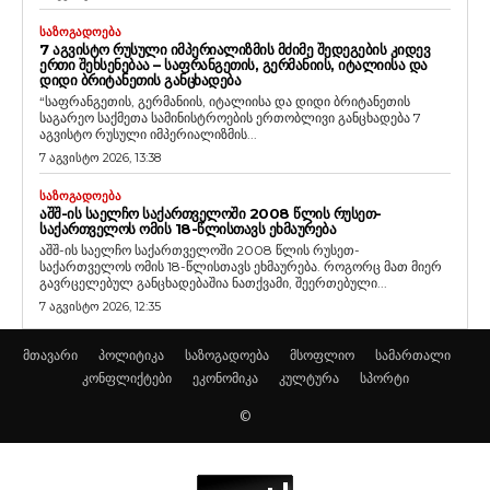
ᲡᲐᲖᲝᲒᲐᲓᲝᲔᲑᲐ
7 ᲐᲒᲕᲘᲡᲢᲝ ᲠᲣᲡᲣᲚᲘ ᲘᲛᲞᲔᲠᲘᲐᲚᲘᲖᲛᲘᲡ ᲛᲫᲘᲛᲔ ᲨᲔᲓᲔᲒᲔᲑᲘᲡ ᲙᲘᲓᲔᲕ
ᲔᲠᲗᲘ ᲨᲔᲮᲡᲔᲜᲔᲑᲐᲐ – ᲡᲐᲤᲠᲐᲜᲒᲔᲗᲘᲡ, ᲒᲔᲠᲛᲐᲜᲘᲘᲡ, ᲘᲢᲐᲚᲘᲘᲡᲐ ᲓᲐ
ᲓᲘᲓᲘ ᲑᲠᲘᲢᲐᲜᲔᲗᲘᲡ ᲒᲐᲜᲪᲮᲐᲓᲔᲑᲐ
“საფრანგეთის, გერმანიის, იტალიისა და დიდი ბრიტანეთის
საგარეო საქმეთა სამინისტროების ერთობლივი განცხადება 7
აგვისტო რუსული იმპერიალიზმის...
7 აგვისტო 2026, 13:38
ᲡᲐᲖᲝᲒᲐᲓᲝᲔᲑᲐ
ᲐᲨᲨ-ᲘᲡ ᲡᲐᲔᲚᲩᲝ ᲡᲐᲥᲐᲠᲗᲕᲔᲚᲝᲨᲘ 2008 ᲬᲚᲘᲡ ᲠᲣᲡᲔᲗ-
ᲡᲐᲥᲐᲠᲗᲕᲔᲚᲝᲡ ᲝᲛᲘᲡ 18-ᲬᲚᲘᲡᲗᲐᲕᲡ ᲔᲮᲛᲐᲣᲠᲔᲑᲐ
აშშ-ის საელჩო საქართველოში 2008 წლის რუსეთ-
საქართველოს ომის 18-წლისთავს ეხმაურება. როგორც მათ მიერ
გავრცელებულ განცხადებაშია ნათქვამი, შეერთებული...
7 აგვისტო 2026, 12:35
მთავარი
პოლიტიკა
საზოგადოება
მსოფლიო
სამართალი
კონფლიქტები
ეკონომიკა
კულტურა
სპორტი
©