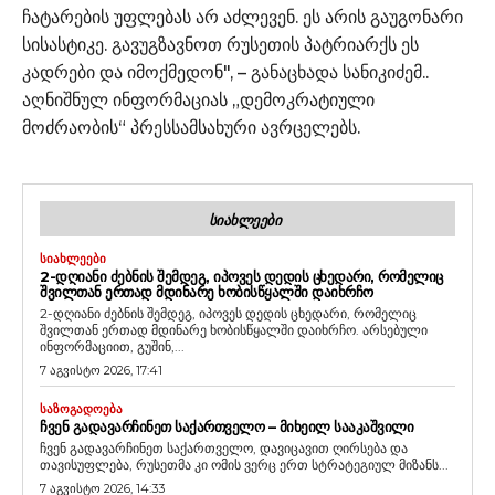
ჩატარების უფლებას არ აძლევენ. ეს არის გაუგონარი
სისასტიკე. გავუგზავნოთ რუსეთის პატრიარქს ეს
კადრები და იმოქმედონ", – განაცხადა სანიკიძემ..
აღნიშნულ ინფორმაციას „დემოკრატიული
მოძრაობის“ პრესსამსახური ავრცელებს.
ᲡᲘᲐᲮᲚᲔᲔᲑᲘ
ᲡᲘᲐᲮᲚᲔᲔᲑᲘ
2-ᲓᲦᲘᲐᲜᲘ ᲫᲔᲑᲜᲘᲡ ᲨᲔᲛᲓᲔᲒ, ᲘᲞᲝᲕᲔᲡ ᲓᲔᲓᲘᲡ ᲪᲮᲔᲓᲐᲠᲘ, ᲠᲝᲛᲔᲚᲘᲪ
ᲨᲕᲘᲚᲗᲐᲜ ᲔᲠᲗᲐᲓ ᲛᲓᲘᲜᲐᲠᲔ ᲮᲝᲑᲘᲡᲬᲧᲐᲚᲨᲘ ᲓᲐᲘᲮᲠᲩᲝ
2-დღიანი ძებნის შემდეგ, იპოვეს დედის ცხედარი, რომელიც
შვილთან ერთად მდინარე ხობისწყალში დაიხრჩო. არსებული
ინფორმაციით, გუშინ,...
7 აგვისტო 2026, 17:41
ᲡᲐᲖᲝᲒᲐᲓᲝᲔᲑᲐ
ᲩᲕᲔᲜ ᲒᲐᲓᲐᲕᲐᲠᲩᲘᲜᲔᲗ ᲡᲐᲥᲐᲠᲗᲕᲔᲚᲝ – ᲛᲘᲮᲔᲘᲚ ᲡᲐᲐᲙᲐᲨᲕᲘᲚᲘ
ჩვენ გადავარჩინეთ საქართველო, დავიცავით ღირსება და
თავისუფლება, რუსეთმა კი ომის ვერც ერთ სტრატეგიულ მიზანს...
7 აგვისტო 2026, 14:33