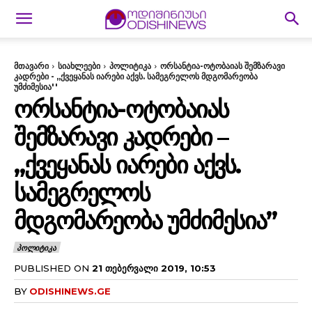
მთავარი
სიახლეები
პოლიტიკა
ორსანტია-ოტობაიას შემზარავი
კადრები - „ქვეყანას იარები აქვს. სამეგრელოს მდგომარეობა
უმძიმესია''
ᲝᲠᲡᲐᲜᲢᲘᲐ-ᲝᲢᲝᲑᲐᲘᲐᲡ
ᲨᲔᲛᲖᲐᲠᲐᲕᲘ ᲙᲐᲓᲠᲔᲑᲘ –
„ᲥᲕᲔᲧᲐᲜᲐᲡ ᲘᲐᲠᲔᲑᲘ ᲐᲥᲕᲡ.
ᲡᲐᲛᲔᲒᲠᲔᲚᲝᲡ
ᲛᲓᲒᲝᲛᲐᲠᲔᲝᲑᲐ ᲣᲛᲫᲘᲛᲔᲡᲘᲐ”
ᲞᲝᲚᲘᲢᲘᲙᲐ
PUBLISHED ON
21 ᲗᲔᲑᲔᲠᲕᲐᲚᲘ 2019, 10:53
BY
ODISHINEWS.GE