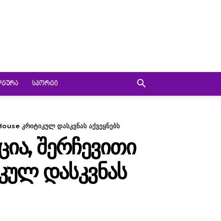
ᲚᲢᲣᲠᲐ
ᲡᲞᲝᲠᲢᲘ
ouse კრიტიკულ დასკვნას აქვეყნებს
Ა, ᲨᲔᲠᲩᲔᲕᲘᲗᲘ
ᲣᲚ ᲓᲐᲡᲙᲕᲜᲐᲡ