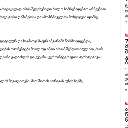
ჩ
 კრიტიკულად არის შეფასებული ბოლო საპრეზიდენტო არჩევნები.
ღ
ვ
ორივე ტური დაშინებისა და ამომრჩეველთა მოსყიდვის ფონზე
7
Ს
7
 დეტალურ და საკმაოდ მკაცრ ანგარიშს წარმოადგენდა,
Მ
ების ოპონენტები მხოლოდ იმით არიან შეშფოთებულები, რომ
Შ
Გ
ლეობა გადაიხდის და ქვეყნის ევროინტეგრაციის პერსპექტივას
Ბ
“
ბ
ე
ლის მაგალითები, მათ შორის ხორავას ქუჩის საქმე.
ი
7
Ს
Ა
Წ
Წ
ა