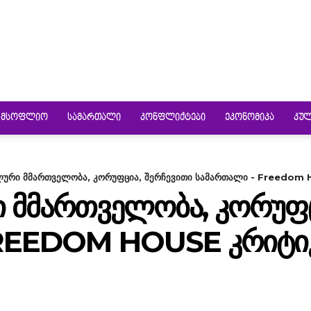
ᲛᲡᲝᲤᲚᲘᲝ
ᲡᲐᲛᲐᲠᲗᲐᲚᲘ
ᲙᲝᲜᲤᲚᲘᲥᲢᲔᲑᲘ
ᲔᲙᲝᲜᲝᲛᲘᲙᲐ
ᲙᲣ
რი მმართველობა, კორუფცია, შერჩევითი სამართალი - Freedom H
ᲛᲛᲐᲠᲗᲕᲔᲚᲝᲑᲐ, ᲙᲝᲠᲣᲤᲪᲘ
REEDOM HOUSE ᲙᲠᲘᲢᲘᲙ