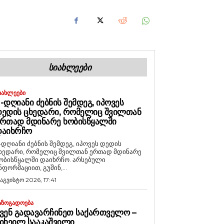
ᲡᲘᲐᲮᲚᲔᲔᲑᲘ
ᲘᲐᲮᲚᲔᲔᲑᲘ
-ᲓᲦᲘᲐᲜᲘ ᲫᲔᲑᲜᲘᲡ ᲨᲔᲛᲓᲔᲒ, ᲘᲞᲝᲕᲔᲡ
ᲔᲓᲘᲡ ᲪᲮᲔᲓᲐᲠᲘ, ᲠᲝᲛᲔᲚᲘᲪ ᲨᲕᲘᲚᲗᲐᲜ
ᲠᲗᲐᲓ ᲛᲓᲘᲜᲐᲠᲔ ᲮᲝᲑᲘᲡᲬᲧᲐᲚᲨᲘ
ᲓᲐᲘᲮᲠᲩᲝ
-დღიანი ძებნის შემდეგ, იპოვეს დედის
ხედარი, რომელიც შვილთან ერთად მდინარე
ობისწყალში დაიხრჩო. არსებული
ნფორმაციით, გუშინ,...
 აგვისტო 2026, 17:41
ᲐᲖᲝᲒᲐᲓᲝᲔᲑᲐ
ᲕᲔᲜ ᲒᲐᲓᲐᲕᲐᲠᲩᲘᲜᲔᲗ ᲡᲐᲥᲐᲠᲗᲕᲔᲚᲝ –
ᲘᲮᲔᲘᲚ ᲡᲐᲐᲙᲐᲨᲕᲘᲚᲘ