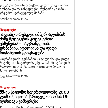
ვენ გადავარჩინეთ საქართველო, დავიცავით
ირსება და თავისუფლება, რუსეთმა კი ომის
ერც ერთ სტრატეგიულ მიზანს...
 აგვისტო 2026, 14:33
ᲐᲖᲝᲒᲐᲓᲝᲔᲑᲐ
 ᲐᲒᲕᲘᲡᲢᲝ ᲠᲣᲡᲣᲚᲘ ᲘᲛᲞᲔᲠᲘᲐᲚᲘᲖᲛᲘᲡ
ᲫᲘᲛᲔ ᲨᲔᲓᲔᲒᲔᲑᲘᲡ ᲙᲘᲓᲔᲕ ᲔᲠᲗᲘ
ᲔᲮᲡᲔᲜᲔᲑᲐᲐ – ᲡᲐᲤᲠᲐᲜᲒᲔᲗᲘᲡ,
ᲔᲠᲛᲐᲜᲘᲘᲡ, ᲘᲢᲐᲚᲘᲘᲡᲐ ᲓᲐ ᲓᲘᲓᲘ
ᲠᲘᲢᲐᲜᲔᲗᲘᲡ ᲒᲐᲜᲪᲮᲐᲓᲔᲑᲐ
საფრანგეთის, გერმანიის, იტალიისა და დიდი
რიტანეთის საგარეო საქმეთა სამინისტროების
რთობლივი განცხადება 7 აგვისტო რუსული
მპერიალიზმის...
 აგვისტო 2026, 13:38
ᲐᲖᲝᲒᲐᲓᲝᲔᲑᲐ
ᲨᲨ-ᲘᲡ ᲡᲐᲔᲚᲩᲝ ᲡᲐᲥᲐᲠᲗᲕᲔᲚᲝᲨᲘ 2008
ᲚᲘᲡ ᲠᲣᲡᲔᲗ-ᲡᲐᲥᲐᲠᲗᲕᲔᲚᲝᲡ ᲝᲛᲘᲡ 18-
ᲚᲘᲡᲗᲐᲕᲡ ᲔᲮᲛᲐᲣᲠᲔᲑᲐ
შშ-ის საელჩო საქართველოში 2008 წლის