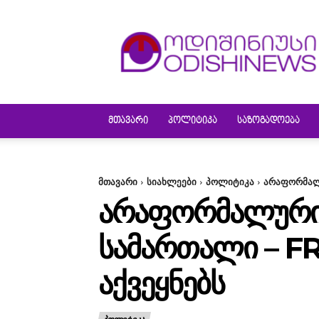
ODISHINEWS
ᲛᲗᲐᲕᲐᲠᲘ
ᲞᲝᲚᲘᲢᲘᲙᲐ
ᲡᲐᲖᲝᲒᲐᲓᲝᲔᲑᲐ
მთავარი
სიახლეები
პოლიტიკა
არაფორმალუ
ᲐᲠᲐᲤᲝᲠᲛᲐᲚᲣᲠᲘ 
ᲡᲐᲛᲐᲠᲗᲐᲚᲘ – F
ᲐᲥᲕᲔᲧᲜᲔᲑᲡ