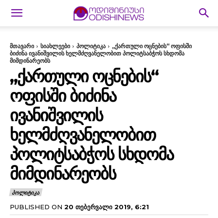
მთავარი
სიახლეები
პოლიტიკა
„ქართული ოცნების“ ოფისში
ბიძინა ივანიშვილის ხელმძღვანელობით პოლიტსაბჭოს სხდომა
მიმდინარეობს
„ᲥᲐᲠᲗᲣᲚᲘ ᲝᲪᲜᲔᲑᲘᲡ“
ᲝᲤᲘᲡᲨᲘ ᲑᲘᲫᲘᲜᲐ
ᲘᲕᲐᲜᲘᲨᲕᲘᲚᲘᲡ
ᲮᲔᲚᲛᲫᲦᲕᲐᲜᲔᲚᲝᲑᲘᲗ
ᲞᲝᲚᲘᲢᲡᲐᲑᲭᲝᲡ ᲡᲮᲓᲝᲛᲐ
ᲛᲘᲛᲓᲘᲜᲐᲠᲔᲝᲑᲡ
ᲞᲝᲚᲘᲢᲘᲙᲐ
PUBLISHED ON
20 ᲗᲔᲑᲔᲠᲕᲐᲚᲘ 2019, 6:21