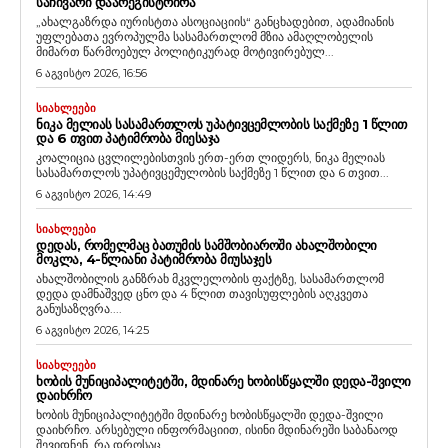
ᲡᲐᲩᲘᲕᲐᲠᲘ ᲓᲐᲐᲠᲔᲒᲘᲡᲢᲠᲘᲠᲐ
„ახალგაზრდა იურისტთა ასოციაციის“ განცხადებით, ადამიანის
უფლებათა ევროპულმა სასამართლომ მზია ამაღლობელის
მიმართ წარმოებულ პოლიტიკურად მოტივირებულ...
6 აგვისტო 2026, 16:56
ᲡᲘᲐᲮᲚᲔᲔᲑᲘ
ᲜᲘᲙᲐ ᲛᲔᲚᲘᲐᲡ ᲡᲐᲡᲐᲛᲐᲠᲗᲚᲝᲡ ᲣᲞᲐᲢᲘᲕᲪᲔᲛᲚᲝᲑᲘᲡ ᲡᲐᲥᲛᲔᲖᲔ 1 ᲬᲚᲘᲗ
ᲓᲐ 6 ᲗᲕᲘᲗ ᲞᲐᲢᲘᲛᲠᲝᲑᲐ ᲛᲘᲔᲡᲐᲯᲐ
კოალიცია ცვლილებისთვის ერთ-ერთ ლიდერს, ნიკა მელიას
სასამართლოს უპატივცემულობის საქმეზე 1 წლით და 6 თვით...
6 აგვისტო 2026, 14:49
ᲡᲘᲐᲮᲚᲔᲔᲑᲘ
ᲓᲔᲓᲐᲡ, ᲠᲝᲛᲔᲚᲛᲐᲪ ᲑᲐᲗᲣᲛᲘᲡ ᲡᲐᲛᲨᲝᲑᲘᲐᲠᲝᲨᲘ ᲐᲮᲐᲚᲨᲝᲑᲘᲚᲘ
ᲛᲝᲙᲚᲐ, 4-ᲬᲚᲘᲐᲜᲘ ᲞᲐᲢᲘᲛᲠᲝᲑᲐ ᲛᲘᲣᲡᲐᲯᲔᲡ
ახალშობილის განზრახ მკვლელობის ფაქტზე, სასამართლომ
დედა დამნაშვედ ცნო და 4 წლით თავისუფლების აღკვეთა
განუსაზღვრა....
6 აგვისტო 2026, 14:25
ᲡᲘᲐᲮᲚᲔᲔᲑᲘ
ᲮᲝᲑᲘᲡ ᲛᲣᲜᲘᲪᲘᲞᲐᲚᲘᲢᲔᲢᲨᲘ, ᲛᲓᲘᲜᲐᲠᲔ ᲮᲝᲑᲘᲡᲬᲧᲐᲚᲨᲘ ᲓᲔᲓᲐ-ᲨᲕᲘᲚᲘ
ᲓᲐᲘᲮᲠᲩᲝ
ხობის მუნიციპალიტეტში მდინარე ხობისწყალში დედა-შვილი
დაიხრჩო. არსებული ინფორმაციით, ისინი მდინარეში საბანაოდ
შევიდნენ, რა დროსაც...