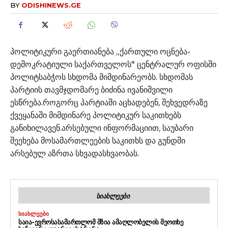
BY
ODISHINEWS.GE
პოლიტიკური გაერთიანება „ქართული ოცნება-
დემოკრატიული საქართველოს" ცენტრალურ ოფისში
პოლიტსაბჭოს სხდომა მიმდინარეობს. სხდომას
პარტიის თავმჯდომარე ბიძინა ივანიშვილი
ესწრება.როგორც პარტიაში აცხადებენ, შეხვედრაზე
ქვეყანაში მიმდინარე პოლიტიკურ საკითხებს
განიხილავენ.არსებული ინფორმაციით, საუბარი
შეეხება მოსამართლეების საკითხს და გუნდში
არსებულ აზრთა სხვადასხვაობას.
ᲡᲘᲐᲮᲚᲔᲔᲑᲘ
ᲡᲘᲐᲮᲚᲔᲔᲑᲘ
ᲡᲐᲘᲐ-ᲔᲕᲠᲝᲡᲐᲡᲐᲛᲐᲠᲗᲚᲝᲛ ᲛᲖᲘᲐ ᲐᲛᲐᲦᲚᲝᲑᲔᲚᲘᲡ ᲛᲔᲝᲗᲮᲔ