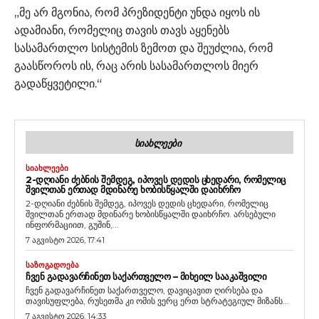
„მე არ მგონია, რომ პრეზიდენტი უნდა იყოს ის
ადამიანი, რომელიც თავის თავს აყენებს
სასამართლო სისტემის ზემოთ და შეუძლია, რომ
გაასწოროს ის, რაც არის სასამართლოს მიერ
გადაწყვეტილი.“
ᲡᲘᲐᲮᲚᲔᲔᲑᲘ
ᲡᲘᲐᲮᲚᲔᲔᲑᲘ
2-ᲓᲦᲘᲐᲜᲘ ᲫᲔᲑᲜᲘᲡ ᲨᲔᲛᲓᲔᲒ, ᲘᲞᲝᲕᲔᲡ ᲓᲔᲓᲘᲡ ᲪᲮᲔᲓᲐᲠᲘ, ᲠᲝᲛᲔᲚᲘᲪ
ᲨᲕᲘᲚᲗᲐᲜ ᲔᲠᲗᲐᲓ ᲛᲓᲘᲜᲐᲠᲔ ᲮᲝᲑᲘᲡᲬᲧᲐᲚᲨᲘ ᲓᲐᲘᲮᲠᲩᲝ
2-დღიანი ძებნის შემდეგ, იპოვეს დედის ცხედარი, რომელიც
შვილთან ერთად მდინარე ხობისწყალში დაიხრჩო. არსებული
ინფორმაციით, გუშინ,...
7 აგვისტო 2026, 17:41
ᲡᲐᲖᲝᲒᲐᲓᲝᲔᲑᲐ
ᲩᲕᲔᲜ ᲒᲐᲓᲐᲕᲐᲠᲩᲘᲜᲔᲗ ᲡᲐᲥᲐᲠᲗᲕᲔᲚᲝ – ᲛᲘᲮᲔᲘᲚ ᲡᲐᲐᲙᲐᲨᲕᲘᲚᲘ
ჩვენ გადავარჩინეთ საქართველო, დავიცავით ღირსება და
თავისუფლება, რუსეთმა კი ომის ვერც ერთ სტრატეგიულ მიზანს...
7 აგვისტო 2026, 14:33