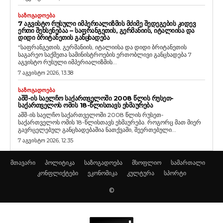
ᲡᲐᲖᲝᲒᲐᲓᲝᲔᲑᲐ
7 ᲐᲒᲕᲘᲡᲢᲝ ᲠᲣᲡᲣᲚᲘ ᲘᲛᲞᲔᲠᲘᲐᲚᲘᲖᲛᲘᲡ ᲛᲫᲘᲛᲔ ᲨᲔᲓᲔᲒᲔᲑᲘᲡ ᲙᲘᲓᲔᲕ
ᲔᲠᲗᲘ ᲨᲔᲮᲡᲔᲜᲔᲑᲐᲐ – ᲡᲐᲤᲠᲐᲜᲒᲔᲗᲘᲡ, ᲒᲔᲠᲛᲐᲜᲘᲘᲡ, ᲘᲢᲐᲚᲘᲘᲡᲐ ᲓᲐ
ᲓᲘᲓᲘ ᲑᲠᲘᲢᲐᲜᲔᲗᲘᲡ ᲒᲐᲜᲪᲮᲐᲓᲔᲑᲐ
“საფრანგეთის, გერმანიის, იტალიისა და დიდი ბრიტანეთის
საგარეო საქმეთა სამინისტროების ერთობლივი განცხადება 7
აგვისტო რუსული იმპერიალიზმის...
7 აგვისტო 2026, 13:38
ᲡᲐᲖᲝᲒᲐᲓᲝᲔᲑᲐ
ᲐᲨᲨ-ᲘᲡ ᲡᲐᲔᲚᲩᲝ ᲡᲐᲥᲐᲠᲗᲕᲔᲚᲝᲨᲘ 2008 ᲬᲚᲘᲡ ᲠᲣᲡᲔᲗ-
ᲡᲐᲥᲐᲠᲗᲕᲔᲚᲝᲡ ᲝᲛᲘᲡ 18-ᲬᲚᲘᲡᲗᲐᲕᲡ ᲔᲮᲛᲐᲣᲠᲔᲑᲐ
აშშ-ის საელჩო საქართველოში 2008 წლის რუსეთ-
საქართველოს ომის 18-წლისთავს ეხმაურება. როგორც მათ მიერ
გავრცელებულ განცხადებაშია ნათქვამი, შეერთებული...
7 აგვისტო 2026, 12:35
მთავარი
პოლიტიკა
საზოგადოება
მსოფლიო
სამართალი
კონფლიქტები
ეკონომიკა
კულტურა
სპორტი
©