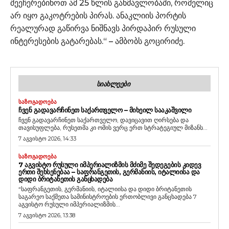
შეეჩერებინოთ ამ 25 წლის განმავლობაში, რომელიც
არ იყო გაკოტრების პირას. ანაკლიის პორტის
რეალურად გაწირვა ნიშნავს პირდაპირ რუსული
ინტერესების გატარებას.“ – ამბობს გოცირიძე.
ᲡᲘᲐᲮᲚᲔᲔᲑᲘ
ᲡᲐᲖᲝᲒᲐᲓᲝᲔᲑᲐ
ᲩᲕᲔᲜ ᲒᲐᲓᲐᲕᲐᲠᲩᲘᲜᲔᲗ ᲡᲐᲥᲐᲠᲗᲕᲔᲚᲝ – ᲛᲘᲮᲔᲘᲚ ᲡᲐᲐᲙᲐᲨᲕᲘᲚᲘ
ჩვენ გადავარჩინეთ საქართველო, დავიცავით ღირსება და
თავისუფლება, რუსეთმა კი ომის ვერც ერთ სტრატეგიულ მიზანს...
7 აგვისტო 2026, 14:33
ᲡᲐᲖᲝᲒᲐᲓᲝᲔᲑᲐ
7 ᲐᲒᲕᲘᲡᲢᲝ ᲠᲣᲡᲣᲚᲘ ᲘᲛᲞᲔᲠᲘᲐᲚᲘᲖᲛᲘᲡ ᲛᲫᲘᲛᲔ ᲨᲔᲓᲔᲒᲔᲑᲘᲡ ᲙᲘᲓᲔᲕ
ᲔᲠᲗᲘ ᲨᲔᲮᲡᲔᲜᲔᲑᲐᲐ – ᲡᲐᲤᲠᲐᲜᲒᲔᲗᲘᲡ, ᲒᲔᲠᲛᲐᲜᲘᲘᲡ, ᲘᲢᲐᲚᲘᲘᲡᲐ ᲓᲐ
ᲓᲘᲓᲘ ᲑᲠᲘᲢᲐᲜᲔᲗᲘᲡ ᲒᲐᲜᲪᲮᲐᲓᲔᲑᲐ
“საფრანგეთის, გერმანიის, იტალიისა და დიდი ბრიტანეთის
საგარეო საქმეთა სამინისტროების ერთობლივი განცხადება 7
აგვისტო რუსული იმპერიალიზმის...
7 აგვისტო 2026, 13:38