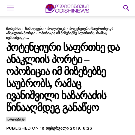
მთავარი
სიახლეები
პოლიტიკა
პოტენციური საფრთხე და
ანაკლიის პორტი - ოპოზიცია იმ მიზეზებზე საუბრობს, რამაც
ივანიშვილი...
ᲞᲝᲢᲔᲜᲪᲘᲣᲠᲘ ᲡᲐᲤᲠᲗᲮᲔ ᲓᲐ
ᲐᲜᲐᲙᲚᲘᲘᲡ ᲞᲝᲠᲢᲘ –
ᲝᲞᲝᲖᲘᲪᲘᲐ ᲘᲛ ᲛᲘᲖᲔᲖᲔᲑᲖᲔ
ᲡᲐᲣᲑᲠᲝᲑᲡ, ᲠᲐᲛᲐᲪ
ᲘᲕᲐᲜᲘᲨᲕᲘᲚᲘ ᲮᲐᲖᲐᲠᲐᲫᲘᲡ
ᲬᲘᲜᲐᲐᲦᲛᲓᲔᲒ ᲒᲐᲜᲐᲬᲧᲝ
ᲞᲝᲚᲘᲢᲘᲙᲐ
PUBLISHED ON
18 ᲗᲔᲑᲔᲠᲕᲐᲚᲘ 2019, 6:23