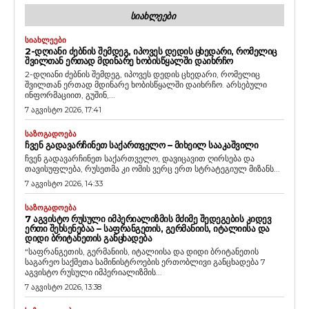
ᲡᲘᲐᲮᲚᲔᲔᲑᲘ
ᲡᲘᲐᲮᲚᲔᲔᲑᲘ
2-ᲓᲦᲘᲐᲜᲘ ᲫᲔᲑᲜᲘᲡ ᲨᲔᲛᲓᲔᲒ, ᲘᲞᲝᲕᲔᲡ ᲓᲔᲓᲘᲡ ᲪᲮᲔᲓᲐᲠᲘ, ᲠᲝᲛᲔᲚᲘᲪ
ᲨᲕᲘᲚᲗᲐᲜ ᲔᲠᲗᲐᲓ ᲛᲓᲘᲜᲐᲠᲔ ᲮᲝᲑᲘᲡᲬᲧᲐᲚᲨᲘ ᲓᲐᲘᲮᲠᲩᲝ
2-დღიანი ძებნის შემდეგ, იპოვეს დედის ცხედარი, რომელიც
შვილთან ერთად მდინარე ხობისწყალში დაიხრჩო. არსებული
ინფორმაციით, გუშინ,...
7 აგვისტო 2026, 17:41
ᲡᲐᲖᲝᲒᲐᲓᲝᲔᲑᲐ
ᲩᲕᲔᲜ ᲒᲐᲓᲐᲕᲐᲠᲩᲘᲜᲔᲗ ᲡᲐᲥᲐᲠᲗᲕᲔᲚᲝ – ᲛᲘᲮᲔᲘᲚ ᲡᲐᲐᲙᲐᲨᲕᲘᲚᲘ
ჩვენ გადავარჩინეთ საქართველო, დავიცავით ღირსება და
თავისუფლება, რუსეთმა კი ომის ვერც ერთ სტრატეგიულ მიზანს...
7 აგვისტო 2026, 14:33
ᲡᲐᲖᲝᲒᲐᲓᲝᲔᲑᲐ
7 ᲐᲒᲕᲘᲡᲢᲝ ᲠᲣᲡᲣᲚᲘ ᲘᲛᲞᲔᲠᲘᲐᲚᲘᲖᲛᲘᲡ ᲛᲫᲘᲛᲔ ᲨᲔᲓᲔᲒᲔᲑᲘᲡ ᲙᲘᲓᲔᲕ
ᲔᲠᲗᲘ ᲨᲔᲮᲡᲔᲜᲔᲑᲐᲐ – ᲡᲐᲤᲠᲐᲜᲒᲔᲗᲘᲡ, ᲒᲔᲠᲛᲐᲜᲘᲘᲡ, ᲘᲢᲐᲚᲘᲘᲡᲐ ᲓᲐ
ᲓᲘᲓᲘ ᲑᲠᲘᲢᲐᲜᲔᲗᲘᲡ ᲒᲐᲜᲪᲮᲐᲓᲔᲑᲐ
“საფრანგეთის, გერმანიის, იტალიისა და დიდი ბრიტანეთის
საგარეო საქმეთა სამინისტროების ერთობლივი განცხადება 7
აგვისტო რუსული იმპერიალიზმის...
7 აგვისტო 2026, 13:38