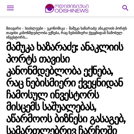
მთავარი
სიახლეები
ეკონომიკა
მამუკა ხაზარაძე: ანაკლიის პორტს
თავისი კანონმდებლობა ექნება, რაც ნებისმიერი ქვეყნიდან ჩამოსულ
ინვესტორს...
ᲛᲐᲛᲣᲙᲐ ᲮᲐᲖᲐᲠᲐᲫᲔ: ᲐᲜᲐᲙᲚᲘᲘᲡ
ᲞᲝᲠᲢᲡ ᲗᲐᲕᲘᲡᲘ
ᲙᲐᲜᲝᲜᲛᲓᲔᲑᲚᲝᲑᲐ ᲔᲥᲜᲔᲑᲐ,
ᲠᲐᲪ ᲜᲔᲑᲘᲡᲛᲘᲔᲠᲘ ᲥᲕᲔᲧᲜᲘᲓᲐᲜ
ᲩᲐᲛᲝᲡᲣᲚ ᲘᲜᲕᲔᲡᲢᲝᲠᲡ
ᲛᲘᲡᲪᲔᲛᲡ ᲡᲐᲨᲣᲐᲚᲔᲑᲐᲡ,
ᲐᲬᲐᲠᲛᲝᲝᲡ ᲑᲘᲖᲜᲔᲡᲘ ᲒᲐᲡᲐᲒᲔᲑ,
ᲡᲐᲛᲐᲠᲗᲚᲔᲑᲠᲘᲕ ᲩᲐᲠᲩᲝᲨᲘ