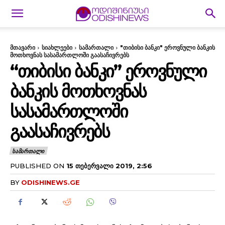
მთავარი
სიახლეები
სამართალი
"თიბისი ბანკი" ეროვნული ბანკის
მოთხოვნას სასამართლოში გაასაჩივრებს
“ᲗᲘᲑᲘᲡᲘ ᲑᲐᲜᲙᲘ” ᲔᲠᲝᲕᲜᲣᲚᲘ
ᲑᲐᲜᲙᲘᲡ ᲛᲝᲗᲮᲝᲕᲜᲐᲡ
ᲡᲐᲡᲐᲛᲐᲠᲗᲚᲝᲨᲘ
ᲒᲐᲐᲡᲐᲩᲘᲕᲠᲔᲑᲡ
ᲡᲐᲛᲐᲠᲗᲐᲚᲘ
PUBLISHED ON
15 ᲗᲔᲑᲔᲠᲕᲐᲚᲘ 2019, 2:56
BY
ODISHINEWS.GE