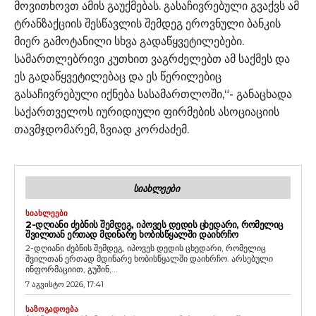
მოვითხოვთ ამის გაუქმებას. გასაჩივრებული გვაქვს ამ
ტრანზაქციის შესწავლის შემდეგ ეროვნული ბანკის
მიერ გამოტანილი სხვა გადაწყვეტილებები.
სამართლებრივი კუთხით ვაგრძელებთ ამ საქმეს და
ეს გადაწყვეტილებაც და ეს წერილებიც
გასაჩივრებული იქნება სასამართლოში,“- განაცხადა
საქართველოს იურიდიული ფირმების ასოციაციის
თავმჯდომარემ, ზვიად კორძაძემ.
ᲡᲘᲐᲮᲚᲔᲔᲑᲘ
ᲡᲘᲐᲮᲚᲔᲔᲑᲘ
2-ᲓᲦᲘᲐᲜᲘ ᲫᲔᲑᲜᲘᲡ ᲨᲔᲛᲓᲔᲒ, ᲘᲞᲝᲕᲔᲡ ᲓᲔᲓᲘᲡ ᲪᲮᲔᲓᲐᲠᲘ, ᲠᲝᲛᲔᲚᲘᲪ
ᲨᲕᲘᲚᲗᲐᲜ ᲔᲠᲗᲐᲓ ᲛᲓᲘᲜᲐᲠᲔ ᲮᲝᲑᲘᲡᲬᲧᲐᲚᲨᲘ ᲓᲐᲘᲮᲠᲩᲝ
2-დღიანი ძებნის შემდეგ, იპოვეს დედის ცხედარი, რომელიც
შვილთან ერთად მდინარე ხობისწყალში დაიხრჩო. არსებული
ინფორმაციით, გუშინ,...
7 აგვისტო 2026, 17:41
ᲡᲐᲖᲝᲒᲐᲓᲝᲔᲑᲐ