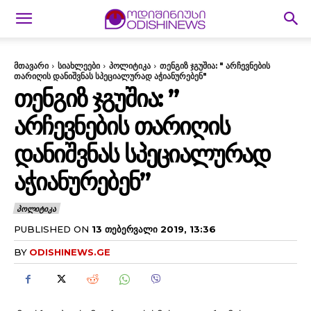
მთავარი
სიახლეები
პოლიტიკა
თენგიზ ჯგუშია: " არჩევნების
თარიღის დანიშვნას სპეციალურად აჭიანურებენ"
ᲗᲔᲜᲒᲘᲖ ᲯᲒᲣᲨᲘᲐ: ”
ᲐᲠᲩᲔᲕᲜᲔᲑᲘᲡ ᲗᲐᲠᲘᲦᲘᲡ
ᲓᲐᲜᲘᲨᲕᲜᲐᲡ ᲡᲞᲔᲪᲘᲐᲚᲣᲠᲐᲓ
ᲐᲭᲘᲐᲜᲣᲠᲔᲑᲔᲜ”
ᲞᲝᲚᲘᲢᲘᲙᲐ
PUBLISHED ON
13 ᲗᲔᲑᲔᲠᲕᲐᲚᲘ 2019, 13:36
BY
ODISHINEWS.GE