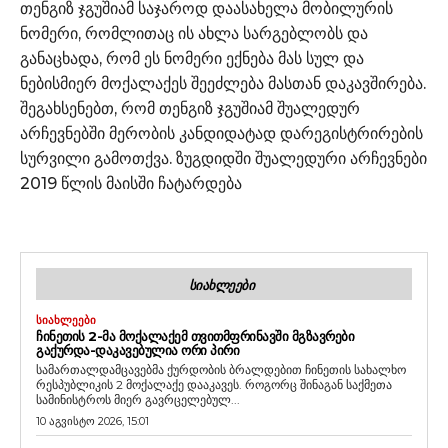
თენგიზ ჯგუშიამ საჯაროდ დაასახელა მობილურის
ნომერი, რომლითაც ის ახლა სარგებლობს და
განაცხადა, რომ ეს ნომერი ექნება მას სულ და
ნებისმიერ მოქალაქეს შეეძლება მასთან დაკავშირება.
შეგახსენებთ, რომ თენგიზ ჯგუშიამ შუალედურ
არჩევნებში მერობის კანდიდატად დარეგისტრირების
სურვილი გამოთქვა. ზუგდიდში შუალედური არჩევნები
2019 წლის მაისში ჩატარდება
ᲡᲘᲐᲮᲚᲔᲔᲑᲘ
ᲡᲘᲐᲮᲚᲔᲔᲑᲘ
ᲩᲘᲜᲔᲗᲘᲡ 2-ᲛᲐ ᲛᲝᲥᲐᲚᲐᲥᲔᲛ ᲗᲕᲘᲗᲛᲤᲠᲘᲜᲐᲕᲨᲘ ᲛᲒᲖᲐᲕᲠᲔᲑᲘ
ᲒᲐᲥᲣᲠᲓᲐ-ᲓᲐᲙᲐᲕᲔᲑᲣᲚᲘᲐ ᲝᲠᲘ ᲞᲘᲠᲘ
სამართალდამცავებმა ქურდობის ბრალდებით ჩინეთის სახალხო
რესპუბლიკის 2 მოქალაქე დააკავეს. როგორც შინაგან საქმეთა
სამინისტროს მიერ გავრცელებულ...
10 აგვისტო 2026, 15:01