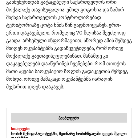
განმუხურიდან გატაცებული საქართველოს ორი
მოქალაქე თავისუფალია. ემილ გოგოხია და ზამირ
მიქავა საქართველოს კონტროლირებად
ტერიტორიაზე ცოტა ხნის წინ გადმოიყვანეს. ერთ-
ერთი დაკავებული, რომელიც 70 წლისაა შეუძლოდ
გახდა. არსებული ინფორმაციით, სწორედ ამის შემდეგ
მიიღეს ოკუპანტებმა გადაწყვეტილება, რომ ორივე
მოქალაქე გაეთავისუფლებინათ. მანამდე კი
დაკავებულებს დააწერინეს ჩვენებები, რომ თითქოს
მათი აყვანა საოკუპაციო ზოლის გადაკვეთის შემდეგ
მოხდა. ორივე მამაკაცი ოკუპანტებმა იარაღის
მუქარით დღეს დააკავეს.
ᲡᲘᲐᲮᲚᲔᲔᲑᲘ
ᲡᲘᲐᲮᲚᲔᲔᲑᲘ
ᲮᲝᲑᲘᲡ ᲛᲣᲜᲘᲪᲘᲞᲐᲚᲘᲢᲔᲢᲨᲘ, ᲛᲓᲘᲜᲐᲠᲔ ᲮᲝᲑᲘᲡᲬᲧᲐᲚᲨᲘ ᲓᲔᲓᲐ-ᲨᲕᲘᲚᲘ
ᲓᲐᲘᲮᲠᲩᲝ