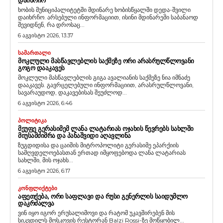
ხობის მუნიციპალიტეტში მდინარე ხობისწყალში დედა-შვილი
დაიხრჩო. არსებული ინფორმაციით, ისინი მდინარეში საბანაოდ
შევიდნენ, რა დროსაც...
6 აგვისტო 2026, 13:37
ᲡᲐᲛᲐᲠᲗᲐᲚᲘ
ᲛᲝᲙᲚᲣᲚᲘ ᲛᲐᲡᲬᲐᲕᲚᲔᲑᲚᲘᲡ ᲡᲐᲥᲛᲔᲖᲔ ᲝᲠᲘ ᲐᲠᲐᲡᲠᲣᲚᲬᲚᲝᲕᲐᲜᲘ
ᲒᲝᲒᲝ ᲓᲐᲐᲙᲐᲕᲔᲡ
მოკლული მასწავლებლის გიგა ავალიანის საქმეზე ნია იმნაძე
დააკავეს. გავრცელებული ინფორმაციით, არასრულწლოვანი,
სავარაუდოდ, დაკავებისას შეუძლოდ...
6 აგვისტო 2026, 6:46
ᲞᲝᲚᲘᲢᲘᲙᲐ
ᲛᲔᲣᲤᲔ ᲒᲔᲠᲐᲡᲘᲛᲔᲛ ᲚᲐᲜᲐ ᲚᲐᲢᲐᲠᲘᲐᲡ ᲝᲯᲐᲮᲘᲡ ᲬᲔᲕᲠᲔᲑᲡ ᲡᲐᲮᲚᲨᲘ
ᲛᲘᲣᲡᲐᲛᲫᲘᲛᲠᲐ ᲓᲐ ᲞᲐᲜᲐᲨᲕᲘᲓᲘ ᲐᲦᲐᲕᲚᲘᲜᲐ
ზუგდიდისა და ცაიშის მიტროპოლიტი გერასიმე ეპარქიის
სამღვდელოებასთან ერთად იმყოფებოდა ლანა ლატარიას
სახლში, მის ოჯახს...
6 აგვისტო 2026, 6:17
ᲙᲝᲜᲤᲚᲘᲥᲢᲔᲑᲘ
ᲐᲤᲔᲗᲥᲔᲑᲐ, ᲝᲠᲘ ᲡᲐᲤᲚᲐᲕᲘ ᲓᲐ ᲠᲣᲡᲘ ᲒᲔᲜᲔᲠᲚᲘᲡ ᲡᲐᲘᲓᲣᲛᲚᲝ
ᲓᲐᲙᲠᲫᲐᲚᲕᲐ
ვინ იყო იგორ ერუსალიმოვი და რატომ უკავშირებენ მის
სიკვდილს მოსკოვის რესტორან Balzi Rossi-ზე მოწყობილ...