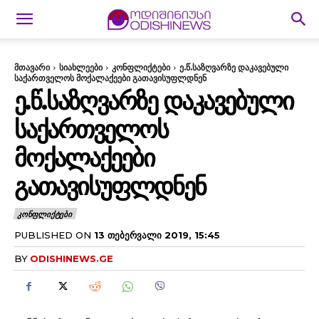
მთავარი
სიახლეები
კონფლიქტები
ე.წ.საზღვარზე დაკავებული
საქართველოს მოქალაქეები გათავისუფლდნენ
Ე.Წ.ᲡᲐᲖᲦᲕᲐᲠᲖᲔ ᲓᲐᲙᲐᲕᲔᲑᲣᲚᲘ
ᲡᲐᲥᲐᲠᲗᲕᲔᲚᲝᲡ
ᲛᲝᲥᲐᲚᲐᲥᲔᲔᲑᲘ
ᲒᲐᲗᲐᲕᲘᲡᲣᲤᲚᲓᲜᲔᲜ
ᲙᲝᲜᲤᲚᲘᲥᲢᲔᲑᲘ
PUBLISHED ON
13 ᲗᲔᲑᲔᲠᲕᲐᲚᲘ 2019, 15:45
BY
ODISHINEWS.GE