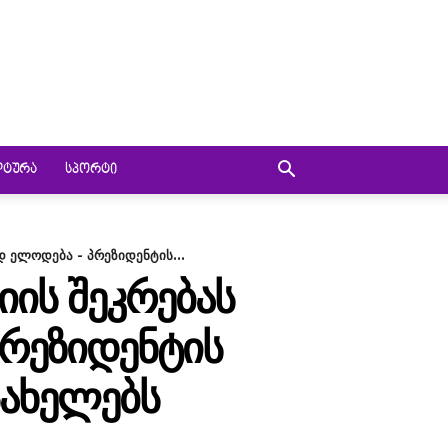
ᲚᲢᲣᲠᲐ
ᲡᲞᲝᲠᲢᲘ
დ ელოდება - პრეზიდენტის...
ᲘᲘᲡ ᲨᲔᲙᲠᲔᲑᲐᲡ
ᲞᲠᲔᲖᲘᲓᲔᲜᲢᲘᲡ
ᲡᲐᲮᲔᲚᲔᲑᲡ