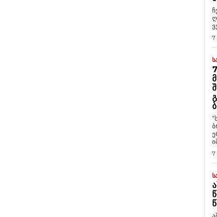
ჩ
ღ
ვ
7
Ს
7
Მ
Შ
Გ
Ბ
“
ბ
ე
ი
7
Ს
Ა
Წ
Წ
ა