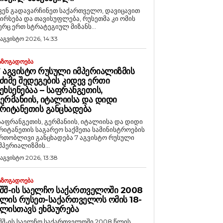
ვენ გადავარჩინეთ საქართველო, დავიცავით
ირსება და თავისუფლება, რუსეთმა კი ომის
ერც ერთ სტრატეგიულ მიზანს...
 აგვისტო 2026, 14:33
ᲐᲖᲝᲒᲐᲓᲝᲔᲑᲐ
 ᲐᲒᲕᲘᲡᲢᲝ ᲠᲣᲡᲣᲚᲘ ᲘᲛᲞᲔᲠᲘᲐᲚᲘᲖᲛᲘᲡ
ᲫᲘᲛᲔ ᲨᲔᲓᲔᲒᲔᲑᲘᲡ ᲙᲘᲓᲔᲕ ᲔᲠᲗᲘ
ᲔᲮᲡᲔᲜᲔᲑᲐᲐ – ᲡᲐᲤᲠᲐᲜᲒᲔᲗᲘᲡ,
ᲔᲠᲛᲐᲜᲘᲘᲡ, ᲘᲢᲐᲚᲘᲘᲡᲐ ᲓᲐ ᲓᲘᲓᲘ
ᲠᲘᲢᲐᲜᲔᲗᲘᲡ ᲒᲐᲜᲪᲮᲐᲓᲔᲑᲐ
საფრანგეთის, გერმანიის, იტალიისა და დიდი
რიტანეთის საგარეო საქმეთა სამინისტროების
რთობლივი განცხადება 7 აგვისტო რუსული
მპერიალიზმის...
 აგვისტო 2026, 13:38
ᲐᲖᲝᲒᲐᲓᲝᲔᲑᲐ
ᲨᲨ-ᲘᲡ ᲡᲐᲔᲚᲩᲝ ᲡᲐᲥᲐᲠᲗᲕᲔᲚᲝᲨᲘ 2008
ᲚᲘᲡ ᲠᲣᲡᲔᲗ-ᲡᲐᲥᲐᲠᲗᲕᲔᲚᲝᲡ ᲝᲛᲘᲡ 18-
ᲚᲘᲡᲗᲐᲕᲡ ᲔᲮᲛᲐᲣᲠᲔᲑᲐ
შშ-ის საელჩო საქართველოში 2008 წლის