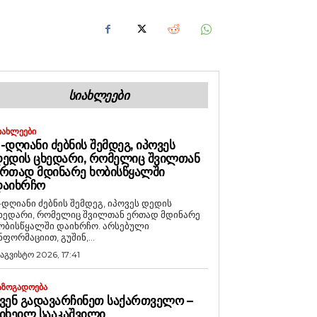
ᲡᲘᲐᲮᲚᲔᲔᲑᲘ
ᲘᲐᲮᲚᲔᲔᲑᲘ
-ᲓᲦᲘᲐᲜᲘ ᲫᲔᲑᲜᲘᲡ ᲨᲔᲛᲓᲔᲒ, ᲘᲞᲝᲕᲔᲡ
ᲔᲓᲘᲡ ᲪᲮᲔᲓᲐᲠᲘ, ᲠᲝᲛᲔᲚᲘᲪ ᲨᲕᲘᲚᲗᲐᲜ
ᲠᲗᲐᲓ ᲛᲓᲘᲜᲐᲠᲔ ᲮᲝᲑᲘᲡᲬᲧᲐᲚᲨᲘ
ᲓᲐᲘᲮᲠᲩᲝ
-დღიანი ძებნის შემდეგ, იპოვეს დედის
ხედარი, რომელიც შვილთან ერთად მდინარე
ობისწყალში დაიხრჩო. არსებული
ნფორმაციით, გუშინ,...
 აგვისტო 2026, 17:41
ᲐᲖᲝᲒᲐᲓᲝᲔᲑᲐ
ᲕᲔᲜ ᲒᲐᲓᲐᲕᲐᲠᲩᲘᲜᲔᲗ ᲡᲐᲥᲐᲠᲗᲕᲔᲚᲝ –
ᲘᲮᲔᲘᲚ ᲡᲐᲐᲙᲐᲨᲕᲘᲚᲘ