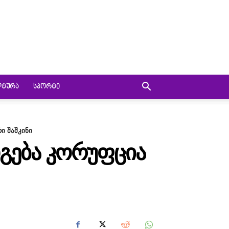
ᲚᲢᲣᲠᲐ
ᲡᲞᲝᲠᲢᲘ
ი შაშკინი
ᲓᲒᲔᲑᲐ ᲙᲝᲠᲣᲤᲪᲘᲐ