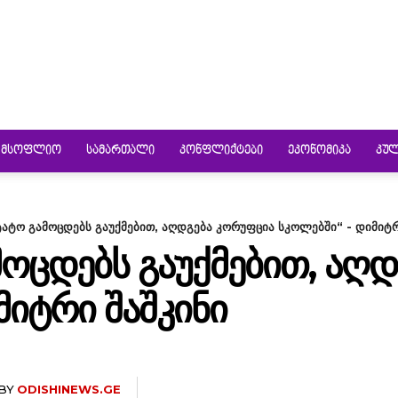
ᲛᲡᲝᲤᲚᲘᲝ
ᲡᲐᲛᲐᲠᲗᲐᲚᲘ
ᲙᲝᲜᲤᲚᲘᲥᲢᲔᲑᲘ
ᲔᲙᲝᲜᲝᲛᲘᲙᲐ
ᲙᲣ
ტატო გამოცდებს გაუქმებით, აღდგება კორუფცია სკოლებში“ - დიმიტრ
ᲛᲝᲪᲓᲔᲑᲡ ᲒᲐᲣᲥᲛᲔᲑᲘᲗ, ᲐᲦ
ᲛᲘᲢᲠᲘ ᲨᲐᲨᲙᲘᲜᲘ
BY
ODISHINEWS.GE