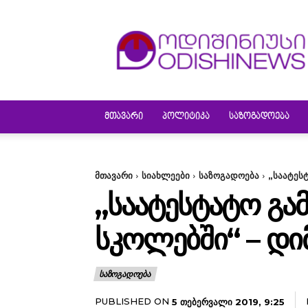
ODISHINEWS
ᲛᲗᲐᲕᲐᲠᲘ
ᲞᲝᲚᲘᲢᲘᲙᲐ
ᲡᲐᲖᲝᲒᲐᲓᲝᲔᲑᲐ
მთავარი
სიახლეები
საზოგადოება
„საატეს
„ᲡᲐᲐᲢᲔᲡᲢᲐᲢᲝ ᲒᲐ
ᲡᲙᲝᲚᲔᲑᲨᲘ“ – ᲓᲘ
ᲡᲐᲖᲝᲒᲐᲓᲝᲔᲑᲐ
PUBLISHED ON
5 ᲗᲔᲑᲔᲠᲕᲐᲚᲘ 2019, 9:25