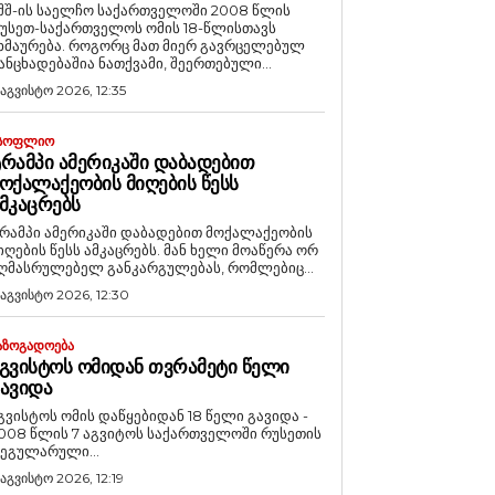
შშ-ის საელჩო საქართველოში 2008 წლის
უსეთ-საქართველოს ომის 18-წლისთავს
რება. როგორც მათ მიერ გავრცელებულ
ანცხადებაშია ნათქვამი, შეერთებული...
 აგვისტო 2026, 12:35
ᲡᲝᲤᲚᲘᲝ
ᲠᲐᲛᲞᲘ ᲐᲛᲔᲠᲘᲙᲐᲨᲘ ᲓᲐᲑᲐᲓᲔᲑᲘᲗ
ᲝᲥᲐᲚᲐᲥᲔᲝᲑᲘᲡ ᲛᲘᲦᲔᲑᲘᲡ ᲬᲔᲡᲡ
ᲛᲙᲐᲪᲠᲔᲑᲡ
რამპი ამერიკაში დაბადებით მოქალაქეობის
იღების წესს ამკაცრებს. მან ხელი მოაწერა ორ
ღმასრულებელ განკარგულებას, რომლებიც...
 აგვისტო 2026, 12:30
ᲐᲖᲝᲒᲐᲓᲝᲔᲑᲐ
ᲒᲕᲘᲡᲢᲝᲡ ᲝᲛᲘᲓᲐᲜ ᲗᲕᲠᲐᲛᲔᲢᲘ ᲬᲔᲚᲘ
ᲐᲕᲘᲓᲐ
გვისტოს ომის დაწყებიდან 18 წელი გავიდა -
008 წლის 7 აგვიტოს საქართველოში რუსეთის
ეგულარული...
 აგვისტო 2026, 12:19