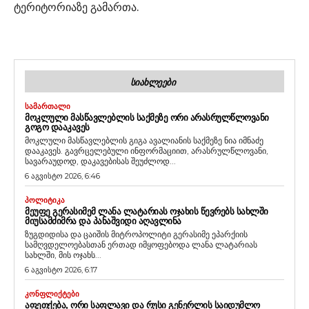
ტერიტორიაზე გამართა.
ᲡᲘᲐᲮᲚᲔᲔᲑᲘ
ᲡᲐᲛᲐᲠᲗᲐᲚᲘ
ᲛᲝᲙᲚᲣᲚᲘ ᲛᲐᲡᲬᲐᲕᲚᲔᲑᲚᲘᲡ ᲡᲐᲥᲛᲔᲖᲔ ᲝᲠᲘ ᲐᲠᲐᲡᲠᲣᲚᲬᲚᲝᲕᲐᲜᲘ
ᲒᲝᲒᲝ ᲓᲐᲐᲙᲐᲕᲔᲡ
მოკლული მასწავლებლის გიგა ავალიანის საქმეზე ნია იმნაძე
დააკავეს. გავრცელებული ინფორმაციით, არასრულწლოვანი,
სავარაუდოდ, დაკავებისას შეუძლოდ...
6 აგვისტო 2026, 6:46
ᲞᲝᲚᲘᲢᲘᲙᲐ
ᲛᲔᲣᲤᲔ ᲒᲔᲠᲐᲡᲘᲛᲔᲛ ᲚᲐᲜᲐ ᲚᲐᲢᲐᲠᲘᲐᲡ ᲝᲯᲐᲮᲘᲡ ᲬᲔᲕᲠᲔᲑᲡ ᲡᲐᲮᲚᲨᲘ
ᲛᲘᲣᲡᲐᲛᲫᲘᲛᲠᲐ ᲓᲐ ᲞᲐᲜᲐᲨᲕᲘᲓᲘ ᲐᲦᲐᲕᲚᲘᲜᲐ
ზუგდიდისა და ცაიშის მიტროპოლიტი გერასიმე ეპარქიის
სამღვდელოებასთან ერთად იმყოფებოდა ლანა ლატარიას
სახლში, მის ოჯახს...
6 აგვისტო 2026, 6:17
ᲙᲝᲜᲤᲚᲘᲥᲢᲔᲑᲘ
ᲐᲤᲔᲗᲥᲔᲑᲐ, ᲝᲠᲘ ᲡᲐᲤᲚᲐᲕᲘ ᲓᲐ ᲠᲣᲡᲘ ᲒᲔᲜᲔᲠᲚᲘᲡ ᲡᲐᲘᲓᲣᲛᲚᲝ