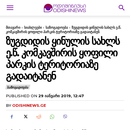
მთავარი
სიახლეები
საზოგადოება
ზუგდიდის ყინულის სახლს ე.წ.
კომკავშირის ყოფილი პარკის ტერიტორიაზე გადაიტანენ
ᲖᲣᲒᲓᲘᲓᲘᲡ ᲧᲘᲜᲣᲚᲘᲡ ᲡᲐᲮᲚᲡ
Ე.Წ. ᲙᲝᲛᲙᲐᲕᲨᲘᲠᲘᲡ ᲧᲝᲤᲘᲚᲘ
ᲞᲐᲠᲙᲘᲡ ᲢᲔᲠᲘᲢᲝᲠᲘᲐᲖᲔ
ᲒᲐᲓᲐᲘᲢᲐᲜᲔᲜ
ᲡᲐᲖᲝᲒᲐᲓᲝᲔᲑᲐ
PUBLISHED ON
29 ᲘᲐᲜᲕᲐᲠᲘ 2019, 12:47
BY
ODISHINEWS.GE