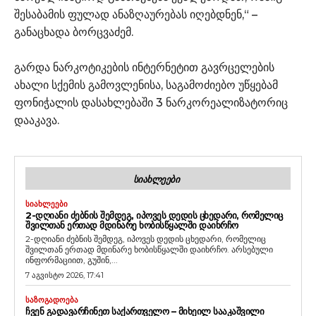
შესაბამის ფულად ანაზღაურებას იღებდნენ,“ –
განაცხადა ბორცვაძემ.
გარდა ნარკოტიკების ინტერნეტით გავრცელების
ახალი სქემის გამოვლენისა, საგამოძიებო უწყებამ
ფონიჭალის დასახლებაში 3 ნარკორეალიზატორიც
დააკავა.
ᲡᲘᲐᲮᲚᲔᲔᲑᲘ
ᲡᲘᲐᲮᲚᲔᲔᲑᲘ
2-ᲓᲦᲘᲐᲜᲘ ᲫᲔᲑᲜᲘᲡ ᲨᲔᲛᲓᲔᲒ, ᲘᲞᲝᲕᲔᲡ ᲓᲔᲓᲘᲡ ᲪᲮᲔᲓᲐᲠᲘ, ᲠᲝᲛᲔᲚᲘᲪ
ᲨᲕᲘᲚᲗᲐᲜ ᲔᲠᲗᲐᲓ ᲛᲓᲘᲜᲐᲠᲔ ᲮᲝᲑᲘᲡᲬᲧᲐᲚᲨᲘ ᲓᲐᲘᲮᲠᲩᲝ
2-დღიანი ძებნის შემდეგ, იპოვეს დედის ცხედარი, რომელიც
შვილთან ერთად მდინარე ხობისწყალში დაიხრჩო. არსებული
ინფორმაციით, გუშინ,...
7 აგვისტო 2026, 17:41
ᲡᲐᲖᲝᲒᲐᲓᲝᲔᲑᲐ
ᲩᲕᲔᲜ ᲒᲐᲓᲐᲕᲐᲠᲩᲘᲜᲔᲗ ᲡᲐᲥᲐᲠᲗᲕᲔᲚᲝ – ᲛᲘᲮᲔᲘᲚ ᲡᲐᲐᲙᲐᲨᲕᲘᲚᲘ