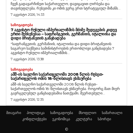
ჩვენ გადავარჩინეთ საქართველო, დავიცავით ღირსება და
თავისუფლება, რუსეთმა კი ომის ვერც ერთ სტრატეგიულ მიზანს...
7 აგვისტო 2026, 14:33
ᲡᲐᲖᲝᲒᲐᲓᲝᲔᲑᲐ
7 ᲐᲒᲕᲘᲡᲢᲝ ᲠᲣᲡᲣᲚᲘ ᲘᲛᲞᲔᲠᲘᲐᲚᲘᲖᲛᲘᲡ ᲛᲫᲘᲛᲔ ᲨᲔᲓᲔᲒᲔᲑᲘᲡ ᲙᲘᲓᲔᲕ
ᲔᲠᲗᲘ ᲨᲔᲮᲡᲔᲜᲔᲑᲐᲐ – ᲡᲐᲤᲠᲐᲜᲒᲔᲗᲘᲡ, ᲒᲔᲠᲛᲐᲜᲘᲘᲡ, ᲘᲢᲐᲚᲘᲘᲡᲐ ᲓᲐ
ᲓᲘᲓᲘ ᲑᲠᲘᲢᲐᲜᲔᲗᲘᲡ ᲒᲐᲜᲪᲮᲐᲓᲔᲑᲐ
“საფრანგეთის, გერმანიის, იტალიისა და დიდი ბრიტანეთის
საგარეო საქმეთა სამინისტროების ერთობლივი განცხადება 7
აგვისტო რუსული იმპერიალიზმის...
7 აგვისტო 2026, 13:38
ᲡᲐᲖᲝᲒᲐᲓᲝᲔᲑᲐ
ᲐᲨᲨ-ᲘᲡ ᲡᲐᲔᲚᲩᲝ ᲡᲐᲥᲐᲠᲗᲕᲔᲚᲝᲨᲘ 2008 ᲬᲚᲘᲡ ᲠᲣᲡᲔᲗ-
ᲡᲐᲥᲐᲠᲗᲕᲔᲚᲝᲡ ᲝᲛᲘᲡ 18-ᲬᲚᲘᲡᲗᲐᲕᲡ ᲔᲮᲛᲐᲣᲠᲔᲑᲐ
აშშ-ის საელჩო საქართველოში 2008 წლის რუსეთ-
საქართველოს ომის 18-წლისთავს ეხმაურება. როგორც მათ მიერ
გავრცელებულ განცხადებაშია ნათქვამი, შეერთებული...
7 აგვისტო 2026, 12:35
მთავარი
პოლიტიკა
საზოგადოება
მსოფლიო
სამართალი
კონფლიქტები
ეკონომიკა
კულტურა
სპორტი
©